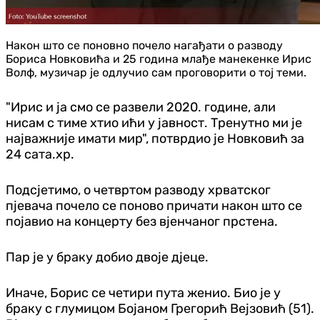
Након што се поновно почело нагађати о разводу
Бориса Новковића и 25 година млађе манекенке Ирис
Волф, музичар је одлучио сам проговорити о тој теми.
"Ирис и ја смо се развели 2020. године, али
нисам с тиме хтио ићи у јавност. Тренутно ми је
најважније имати мир", потврдио је Новковић за
24 сата.хр.
Подсјетимо, о четвртом разводу хрватског
пјевача почело се поново причати након што се
појавио на концерту без вјенчаног прстена.
Пар је у браку добио двоје дјеце.
Иначе, Борис се четири пута женио. Био је у
браку с глумицом Бојаном Грегорић Вејзовић (51).