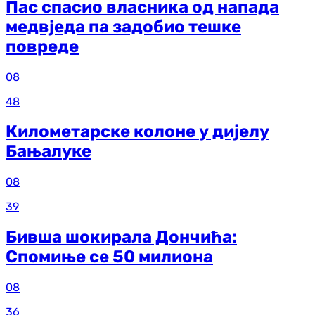
Пас спасио власника од напада
медвједа па задобио тешке
повреде
08
48
Километарске колоне у дијелу
Бањалуке
08
39
Бивша шокирала Дончића:
Спомиње се 50 милиона
08
36