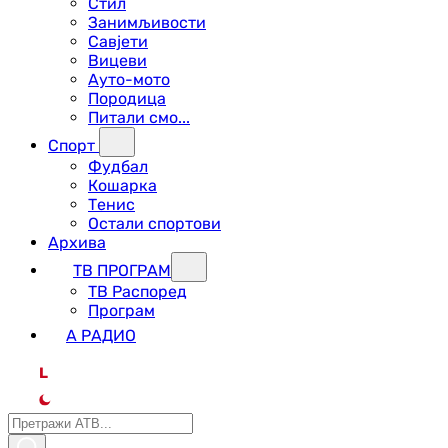
Стил
Занимљивости
Савјети
Вицеви
Ауто-мото
Породица
Питали смо...
Спорт
Фудбал
Кошарка
Тенис
Остали спортови
Архива
ТВ ПРОГРАМ
ТВ Распоред
Програм
А РАДИО
L