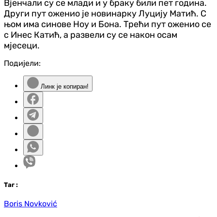
Вјенчали су се млади и у браку били пет година.
Други пут оженио је новинарку Луцију Матић. С
њом има синове Ноу и Бона. Трећи пут оженио се
с Инес Катић, а развели су се након осам
мјесеци.
Подијели:
Линк је копиран!
Таг
:
Boris Novković