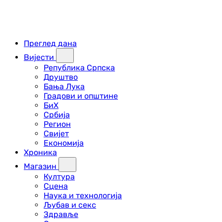
Преглед дана
Вијести
Република Српска
Друштво
Бања Лука
Градови и општине
БиХ
Србија
Регион
Свијет
Економија
Хроника
Магазин
Култура
Сцена
Наука и технологија
Љубав и секс
Здравље