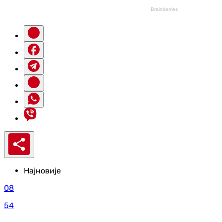
Најновије
08
54