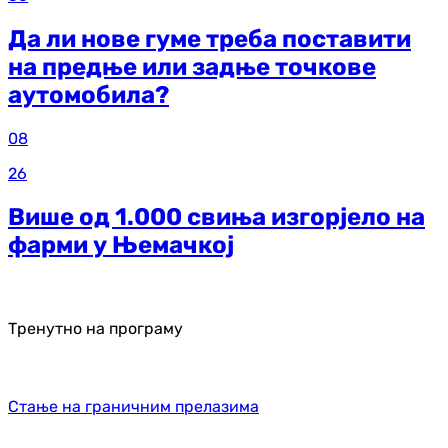
Да ли нове гуме треба поставити
на предње или задње точкове
аутомобила?
08
26
Више од 1.000 свиња изгорјело на
фарми у Њемачкој
Тренутно на програму
Стање на граничним прелазима