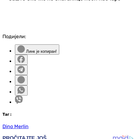
Подијели:
Линк је копиран!
Таг
:
Dino Merlin