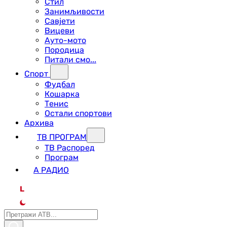
Стил
Занимљивости
Савјети
Вицеви
Ауто-мото
Породица
Питали смо...
Спорт
Фудбал
Кошарка
Тенис
Остали спортови
Архива
ТВ ПРОГРАМ
ТВ Распоред
Програм
А РАДИО
L