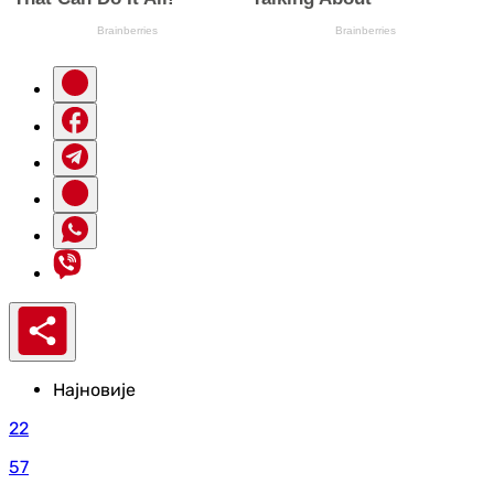
Најновије
22
57