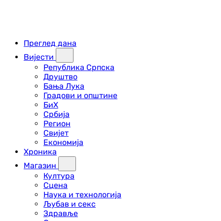
Преглед дана
Вијести
Република Српска
Друштво
Бања Лука
Градови и општине
БиХ
Србија
Регион
Свијет
Економија
Хроника
Магазин
Култура
Сцена
Наука и технологија
Љубав и секс
Здравље