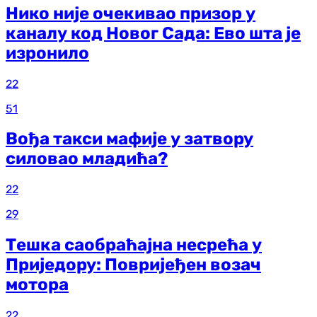
Нико није очекивао призор у
каналу код Новог Сада: Ево шта је
изронило
22
51
Вођа такси мафије у затвору
силовао младића?
22
29
Тешка саобраћајна несрећа у
Приједору: Повријеђен возач
мотора
22