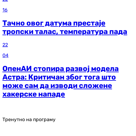
16
Тачно овог датума престаје
тропски талас, температура пада
22
04
ОпенАИ стопира развој модела
Астра: Критичан због тога што
може сам да изводи сложене
хакерске нападе
Тренутно на програму