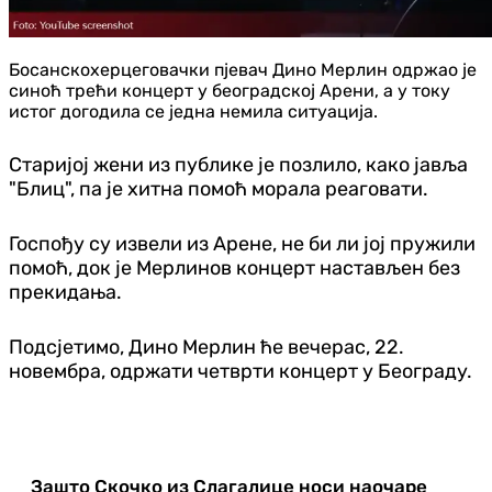
Босанскохерцеговачки пјевач Дино Мерлин одржао је
синоћ трећи концерт у београдској Арени, а у току
истог догодила се једна немила ситуација.
Старијој жени из публике је позлило, како јавља
"Блиц", па је хитна помоћ морала реаговати.
Госпођу су извели из Арене, не би ли јој пружили
помоћ, док је Мерлинов концерт настављен без
прекидања.
Подсјетимо, Дино Мерлин ће вечерас, 22.
новембра, одржати четврти концерт у Београду.
Зашто Скочко из Слагалице носи наочаре