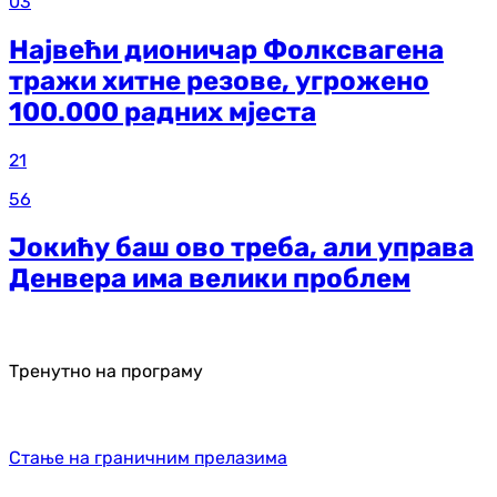
03
Највећи дионичар Фолксвагена
тражи хитне резове, угрожено
100.000 радних мјеста
21
56
Јокићу баш ово треба, али управа
Денвера има велики проблем
Тренутно на програму
Стање на граничним прелазима