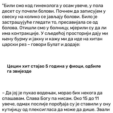
"Били смо код гинеколога у осам увече, у пола
десет су почели болови. Почнем да записујем у
свеску на колико се јављају болови. Било је
застрашујуће гледати то, пресавијала се од
болова. Отишли смо у болницу, мјерили су да ли
има контракције. У сљедећој просторији дају ми
њену бурму и јакну и кажу ми да иде на хитан
царски рез – говори Булат и додаје:
Цецин хит стајао 5 година у фиоци, одбиле
га звијезде
– Да јој је пукао водењак, морао бих некога да
спашавам. Слава Богу па нисам. Око 15 до 11
увече, одмах послије порођаја су је ставили у ону
кутијицу од плексигласа да може да дише. Звали