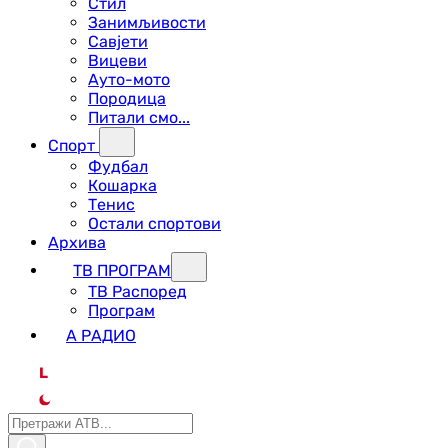
Стил
Занимљивости
Савјети
Вицеви
Ауто-мото
Породица
Питали смо...
Спорт
Фудбал
Кошарка
Тенис
Остали спортови
Архива
ТВ ПРОГРАМ
ТВ Распоред
Програм
А РАДИО
L