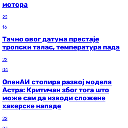
мотора
22
16
Тачно овог датума престаје
тропски талас, температура пада
22
04
ОпенАИ стопира развој модела
Астра: Критичан због тога што
може сам да изводи сложене
хакерске нападе
22