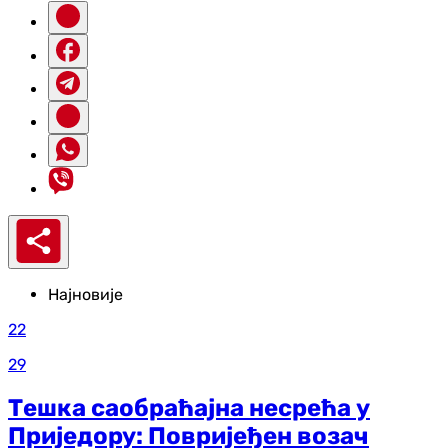
Најновије
22
29
Тешка саобраћајна несрећа у
Приједору: Повријеђен возач