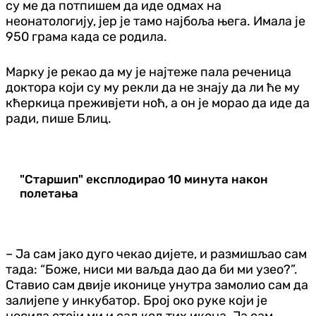
су ме да потпишем да иде одмах на
неонатологију, јер је тамо најбоља њега. Имала је
950 грама када се родила.
Марку је рекао да му је најтеже пала реченица
доктора који су му рекли да не знају да ли ће му
кћеркица преживјети ноћ, а он је морао да иде да
ради, пише Блиц.
"Старшип" експлодирао 10 минута након
полетања
– Ја сам јако дуго чекао дијете, и размишљао сам
тада: “Боже, ниси ми ваљда дао да би ми узео?”.
Ставио сам двије иконице унутра замолио сам да
залијепе у инкубатор. Број око руке који је
носила стоји ми и сад код тих икона. Ја сам