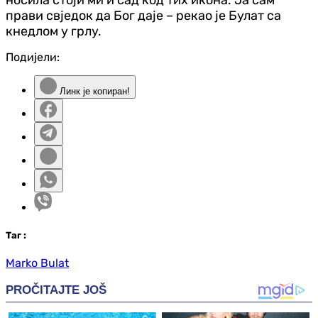
прави свједок да Бог даје – рекао је Булат са
кнедлом у грлу.
Подијели:
Линк је копиран!
Таг
:
Marko Bulat