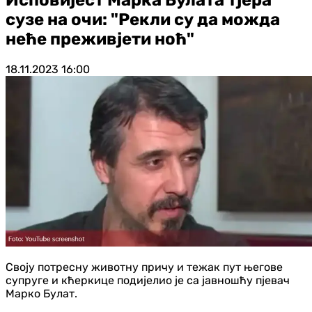
сузе на очи: "Рекли су да можда
неће преживјети ноћ"
18.11.2023
16:00
Своју потресну животну причу и тежак пут његове
супруге и кћеркице подијелио је са јавношћу пјевач
Марко Булат.