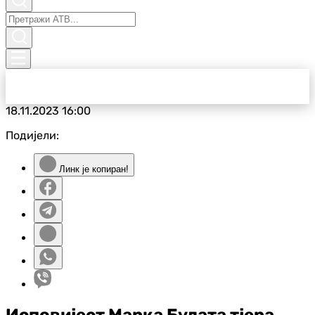
18.11.2023
16:00
Подијели:
Линк је копиран!
Исповијест Марка Булата тјера