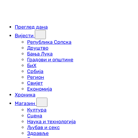
Преглед дана
Вијести
Република Српска
Друштво
Бања Лука
Градови и општине
БиХ
Србија
Регион
Свијет
Економија
Хроника
Магазин
Култура
Сцена
Наука и технологија
Љубав и секс
Здравље