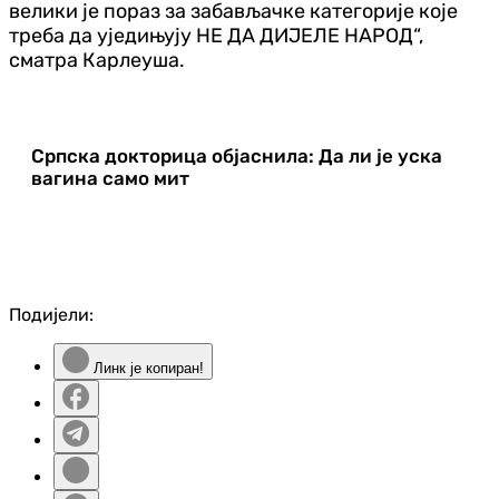
велики је пораз за забављачке категорије које
треба да уједињују НЕ ДА ДИЈЕЛЕ НАРОД“,
сматра Карлеуша.
Српска докторица објаснила: Да ли је уска
вагина само мит
Подијели:
Линк је копиран!