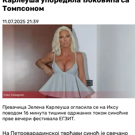
Томпсоном
11.07.2025
21:39
Пјевачица Јелена Карлеуша огласила се на Иксу
поводом 16 минута тишине одржаних током синоћне
прве вечери фестивала ЕГЗИТ.
На Петроварадинској тврђави синоћ је свечано