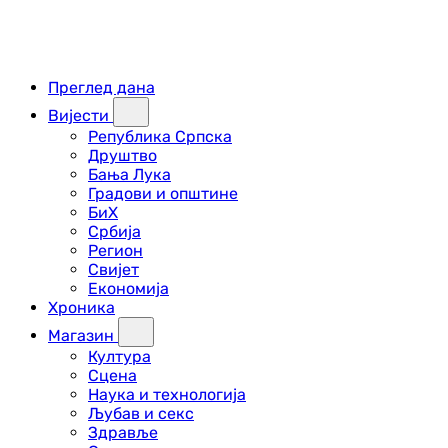
Преглед дана
Вијести
Република Српска
Друштво
Бања Лука
Градови и општине
БиХ
Србија
Регион
Свијет
Економија
Хроника
Магазин
Култура
Сцена
Наука и технологија
Љубав и секс
Здравље