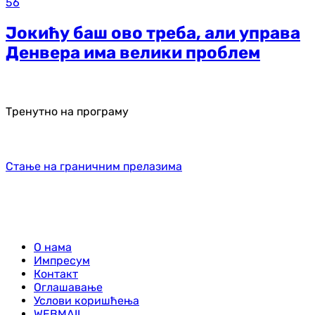
56
Јокићу баш ово треба, али управа
Денвера има велики проблем
Тренутно на програму
Стање на граничним прелазима
О нама
Импресум
Контакт
Оглашавање
Услови коришћења
WEBMAIL