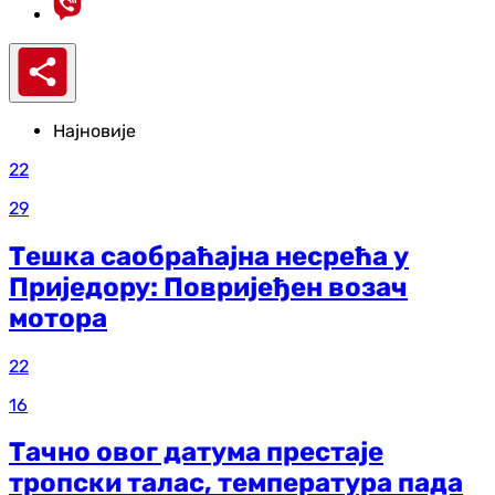
Најновије
22
29
Тешка саобраћајна несрећа у
Приједору: Повријеђен возач
мотора
22
16
Тачно овог датума престаје
тропски талас, температура пада