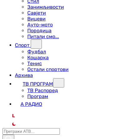
Стил
Занимљивости
Савјети
Вицеви
Ауто-мото
Породица
Питали смо...
Спорт
Фудбал
Кошарка
Тенис
Остали спортови
Архива
ТВ ПРОГРАМ
ТВ Распоред
Програм
А РАДИО
L