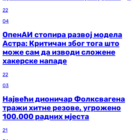
22
04
ОпенАИ стопира развој модела
Астра: Критичан због тога што
може сам да изводи сложене
хакерске нападе
22
03
Највећи дионичар Фолксвагена
тражи хитне резове, угрожено
100.000 радних мјеста
21