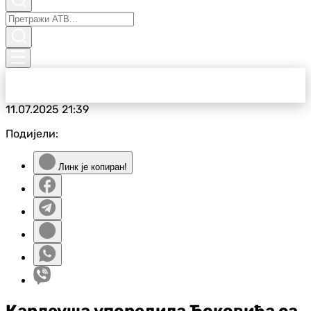
11.07.2025
21:39
Подијели:
Линк је копиран!
Карлеуша упоредила Ђоковића са