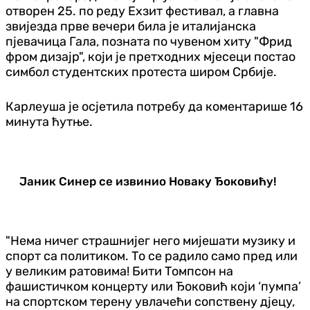
отворен 25. по реду Ехзит фестивал, а главна
звијезда прве вечери била је италијанска
пјевачица Гала, позната по чувеном хиту "Фрид
фром дизајр", који је претходних мјесеци постао
симбол студентских протеста широм Србије.
Карлеуша је осјетила потребу да коментарише 16
минута ћутње.
Јаник Синер се извинио Новаку Ђоковићу!
"Нема ничег страшнијег него мијешати музику и
спорт са политиком. То се радило само пред или
у великим ратовима! Бити Томпсон на
фашистичком концерту или Ђоковић који ‘пумпа’
на спортском терену увлачећи сопствену дјецу,