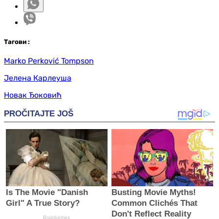
Таг
ови
:
Marko Perković Tompson
Јелена Карлеуша
Новак Ђоковић