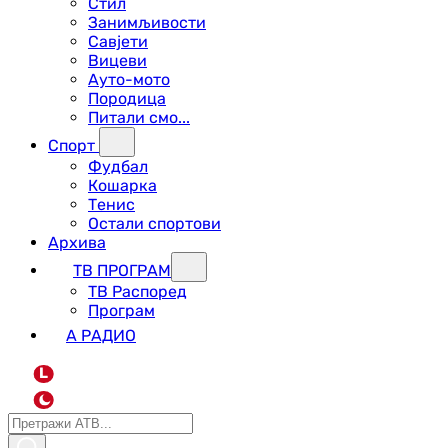
Стил
Занимљивости
Савјети
Вицеви
Ауто-мото
Породица
Питали смо...
Спорт
Фудбал
Кошарка
Тенис
Остали спортови
Архива
ТВ ПРОГРАМ
ТВ Распоред
Програм
А РАДИО
L