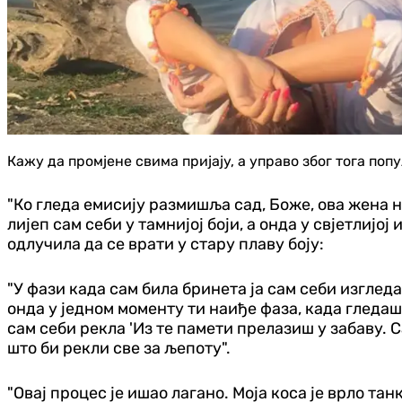
Кажу да промјене свима пријају, а управо због тога по
"Ко гледа емисију размишља сад, Боже, ова жена н
лијеп сам себи у тамнијој боји, а онда у свјетлијој
одлучила да се врати у стару плаву боју:
"У фази када сам била бринета ја сам себи изглед
онда у једном моменту ти наиђе фаза, када гледаш
сам себи рекла 'Из те памети прелазиш у забаву. С
што би рекли све за љепоту".
"Овај процес је ишао лагано. Моја коса је врло тан