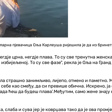
пуларна пјевачица Оља Карлеуша ријешила је да из бринет
егдје црна, негдје плава. То су све тренутна женск
 и избијељеној. То су све фазе", рекла је Оља на Гран
ала страшно занимљиво, лијепо, отмено и паметно. М
 себе као смеђу, да си превише обична. Искрено, ја
ада ћеш да будеш плава'.Међутим, само жене знају к
ка, слаба и сува јер је коврџава тако да је ова пром