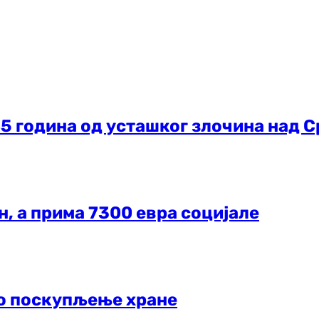
 година од усташког злочина над 
н, а прима 7300 евра социјале
но поскупљење хране