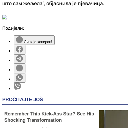
што сам жељела", објаснила је пјевачица.
Подијели:
Линк је копиран!