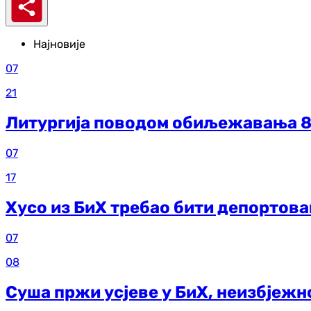
Најновије
07
21
Литургија поводом обиљежавања 85
07
17
Хусо из БиХ требао бити депортова
07
08
Суша пржи усјеве у БиХ, неизбјеж