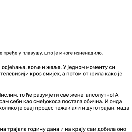
е пређе у плавушу, што је многе изненадило.
а осјећања, воље и жеље. У једном моменту си
д телевизији кроз смијех, а потом открила како је
ислим, то ће разумјети све жене, апсолутно! А
 сам себи као смеђокоса постала обична. И онда
олико је овај процес тежак али и дуготрајан, мада
јена трајала годину дана и на крају сам добила оно