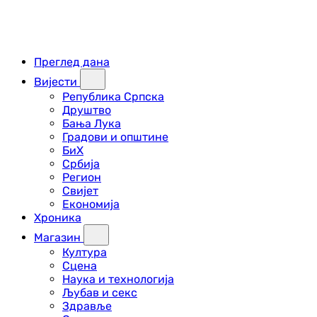
Преглед дана
Вијести
Република Српска
Друштво
Бања Лука
Градови и општине
БиХ
Србија
Регион
Свијет
Економија
Хроника
Магазин
Култура
Сцена
Наука и технологија
Љубав и секс
Здравље