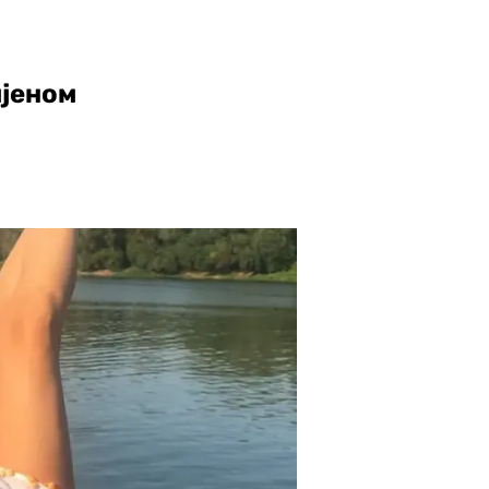
јеном