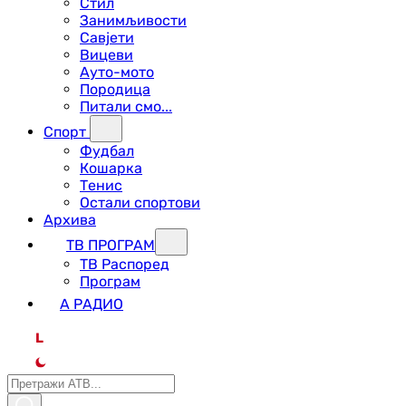
Стил
Занимљивости
Савјети
Вицеви
Ауто-мото
Породица
Питали смо...
Спорт
Фудбал
Кошарка
Тенис
Остали спортови
Архива
ТВ ПРОГРАМ
ТВ Распоред
Програм
А РАДИО
L