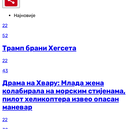
Најновије
22
52
Трамп брани Хегсета
22
43
Драма на Хвару: Млада жена
колабирала на морским стијенама,
пилот хеликоптера извео опасан
маневар
22