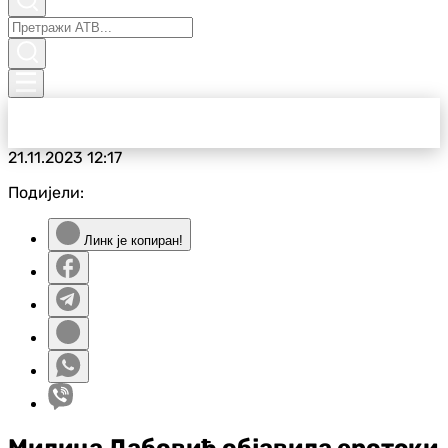
21.11.2023
12:17
Подијели:
Линк је копиран!
Милица Дабовић објавила еротски