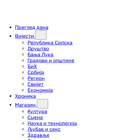
Преглед дана
Вијести
Република Српска
Друштво
Бања Лука
Градови и општине
БиХ
Србија
Регион
Свијет
Економија
Хроника
Магазин
Култура
Сцена
Наука и технологија
Љубав и секс
Здравље