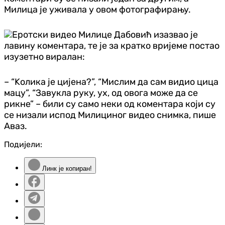
Милица је уживала у овом фотографирању.
Еротски видео Милице Дабовић изазвао је
лавину коментара, те је за кратко вријеме постао
изузетно виралан:
– “Kолика је цијена?”, “Мислим да сам видио цица
мацу”, “Завукла руку, ух, од овога може да се
рикне” – били су само неки од коментара који су
се низали испод Милициног видео снимка, пише
Аваз.
Подијели:
Линк је копиран!