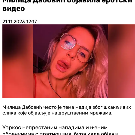
видео
21.11.2023
12:17
Милица Дабовић често је тема медија због шкакљивих
слика које објављује на друштвеним мрежама.
Упркос непрестаним нападима и њеним
обрачунима с пратиоцима, бура када објави