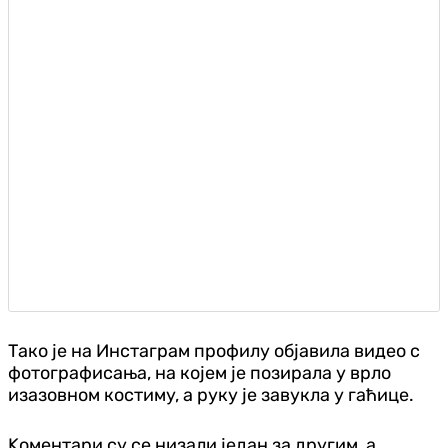
Тако је на Инстаграм профилу објавила видео с
фотографисања, на којем је позирала у врло
изазовном костиму, а руку је завукла у гаћице.
Kоментари су се низали један за другим, а