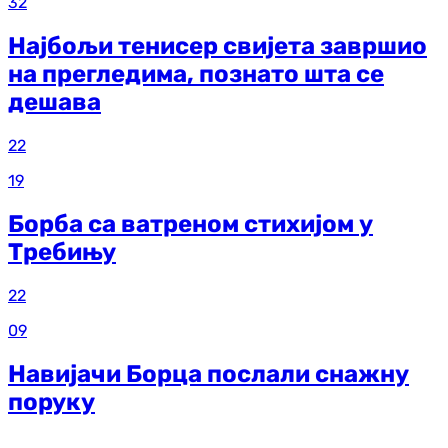
32
Најбољи тенисер свијета завршио
на прегледима, познато шта се
дешава
22
19
Борба са ватреном стихијом у
Требињу
22
09
Навијачи Борца послали снажну
поруку