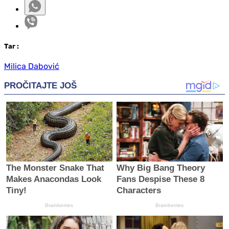
Таг
:
Milica Dabović