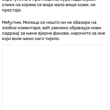
слике на којима се види мало више коже, не
престаје.
Међутим, Милица се нешто ни не обазире на
злобне коментаре, већ увелико објављује нови
садржај за њене вјерне фанове, нарочито за оне
који воле њено наго тијело.