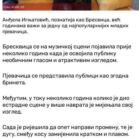
Анђела Игњатовић, познатија као Бресвица, већ
годинама важи за једну од најпопуларнијих младих
пјевачица.
Бресквица се на музичкој сцени појавила прије
неколико година када је освојила публику
необичним гласом и атрактивим изгледом.
Пјевачица се представила публици као згодна
бринета.
Међутим, у току неколико година колико је дио
естрадне сцене у више наврата је мијењала свој
изглед.
Сада је ријешила да опет направи промену, те је
дугу, смеђу косу замијенила кратком и плавом.