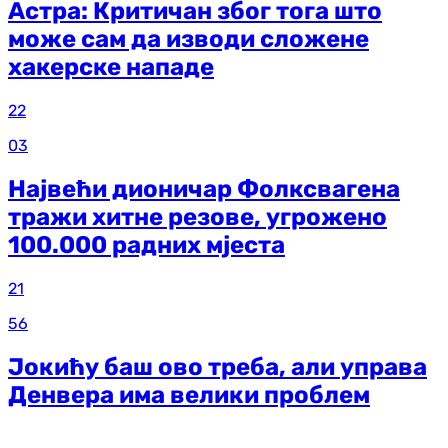
Астра: Критичан због тога што
може сам да изводи сложене
хакерске нападе
22
03
Највећи дионичар Фолксвагена
тражи хитне резове, угрожено
100.000 радних мјеста
21
56
Јокићу баш ово треба, али управа
Денвера има велики проблем