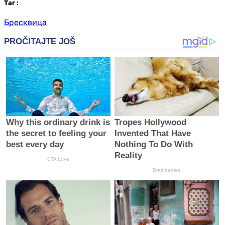
Таг
:
Бресквица