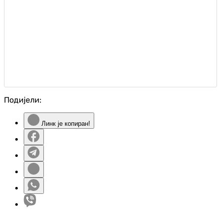
Подијели:
Линк је копиран!