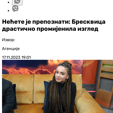
Нећете је препознати: Бресквица
драстично промијенила изглед
Извор:
Агенције
17.11.2023
19:01