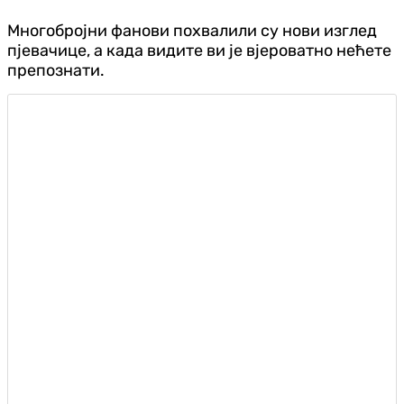
Многобројни фанови похвалили су нови изглед
пјевачице, а када видите ви је вјероватно нећете
препознати.