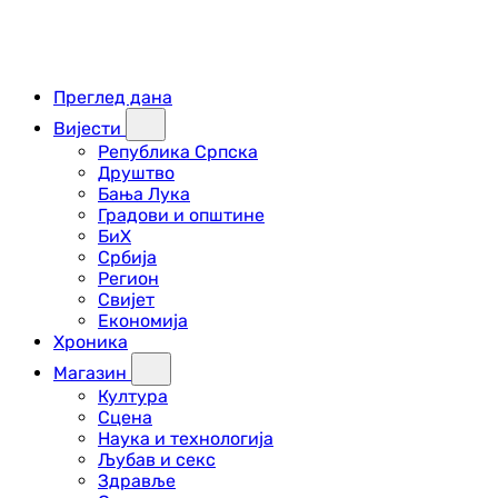
Преглед дана
Вијести
Република Српска
Друштво
Бања Лука
Градови и општине
БиХ
Србија
Регион
Свијет
Економија
Хроника
Магазин
Култура
Сцена
Наука и технологија
Љубав и секс
Здравље