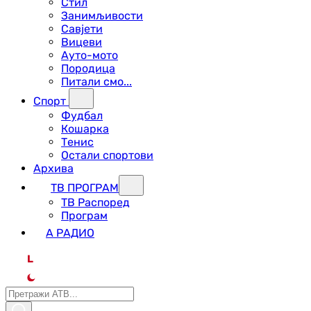
Стил
Занимљивости
Савјети
Вицеви
Ауто-мото
Породица
Питали смо...
Спорт
Фудбал
Кошарка
Тенис
Остали спортови
Архива
ТВ ПРОГРАМ
ТВ Распоред
Програм
А РАДИО
L