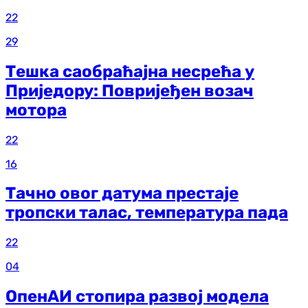
22
29
Тешка саобраћајна несрећа у
Приједору: Повријеђен возач
мотора
22
16
Тачно овог датума престаје
тропски талас, температура пада
22
04
ОпенАИ стопира развој модела