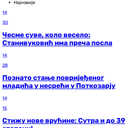
Најновије
14
30
Чесме суве, коло весело:
Станивуковић има преча посла
14
28
Познато стање повријеђеног
младића у несрећи у Поткозарју
14
15
Стижу нове врућине: Сутра и до 39