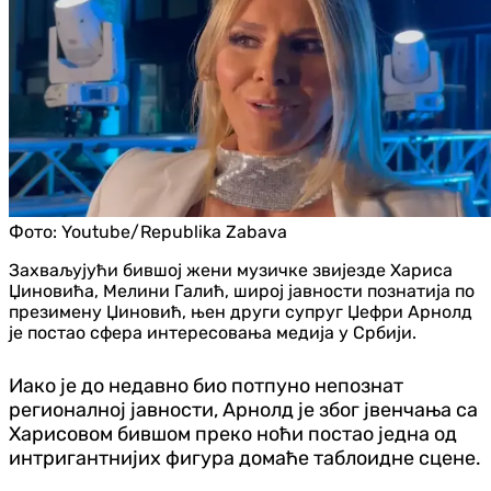
Фото:
Youtube/Republika Zabava
Захваљујући бившој жени музичке звијезде Хариса
Џиновића, Мелини Галић, широј јавности познатија по
презимену Џиновић, њен други супруг Џефри Арнолд
је постао сфера интересовања медија у Србији.
Иако је до недавно био потпуно непознат
регионалној јавности, Арнолд је због јвенчања са
Харисовом бившом преко ноћи постао једна од
интригантнијих фигура домаће таблоидне сцене.