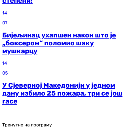
степени!
14
07
Бијељинац ухапшен након што је
„боксером“ поломио шаку
мушкарцу
14
05
У Сјеверној Македонији у једном
дану избило 25 пожара, три се још
гасе
Тренутно на програму