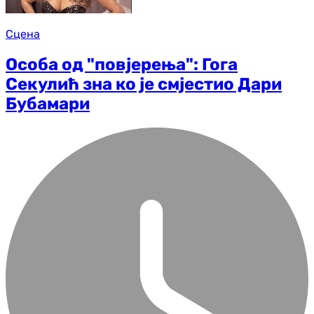
Сцена
Особа од "повјерења": Гога
Секулић зна ко је смјестио Дари
Бубамари