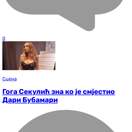
0
Сцена
Гога Секулић зна ко је смјестио
Дари Бубамари