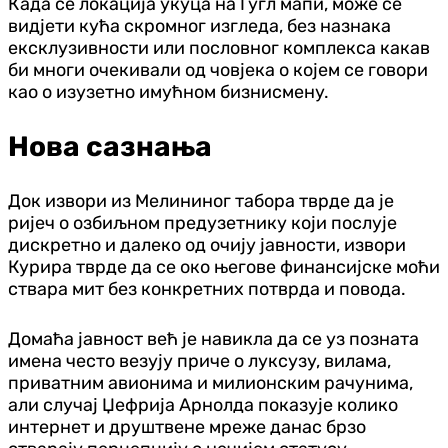
Када се локација укуца на Гугл мапи, може се
видјети кућа скромног изгледа, без назнака
ексклузивности или пословног комплекса какав
би многи очекивали од човјека о којем се говори
као о изузетно имућном бизнисмену.
Нова сазнања
Док извори из Мелининог табора тврде да је
ријеч о озбиљном предузетнику који послује
дискретно и далеко од очију јавности, извори
Курира тврде да се око његове финансијске моћи
ствара мит без конкретних потврда и повода.
Домаћа јавност већ је навикла да се уз позната
имена често везују приче о луксузу, вилама,
приватним авионима и милионским рачунима,
али случај Џефрија Арнолда показује колико
интернет и друштвене мреже данас брзо