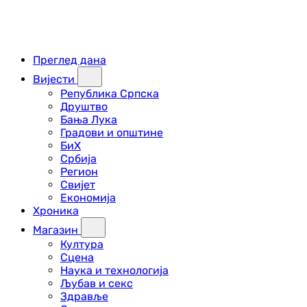
Преглед дана
Вијести
Република Српска
Друштво
Бања Лука
Градови и општине
БиХ
Србија
Регион
Свијет
Економија
Хроника
Магазин
Култура
Сцена
Наука и технологија
Љубав и секс
Здравље