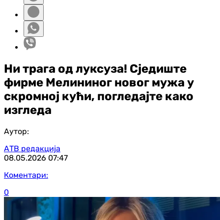
Ни трага од луксуза! Сједиште
фирме Мелининог новог мужа у
скромној кући, погледајте како
изгледа
Аутор:
АТВ редакција
08.05.2026
07:47
Коментари:
0