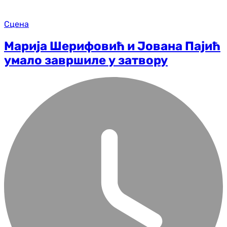
Сцена
Марија Шерифовић и Јована Пајић
умало завршиле у затвору