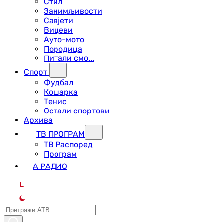
Стил
Занимљивости
Савјети
Вицеви
Ауто-мото
Породица
Питали смо...
Спорт
Фудбал
Кошарка
Тенис
Остали спортови
Архива
ТВ ПРОГРАМ
ТВ Распоред
Програм
А РАДИО
L