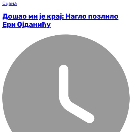
Сцена
Дошао ми је крај: Нагло позлило
Ери Ојданићу