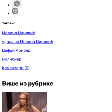
Таг
ови
:
Мелина Џиновић
удала се Мелина Џиновић
Џефри Арнолд
милионер
Коментари
(0)
Више из рубрике