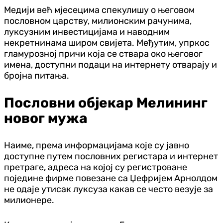
Медији већ мјесецима спекулишу о његовом
пословном царству, милионским рачунима,
луксузним инвестицијама и наводним
некретнинама широм свијета. Међутим, упркос
гламурозној причи која се ствара око његовог
имена, доступни подаци на интернету отварају и
бројна питања.
Пословни објекар Мелининг
новог мужа
Наиме, према информацијама које су јавно
доступне путем пословних регистара и интернет
претраге, адреса на којој су регистроване
поједине фирме повезане са Џефријем Арнолдом
не одаје утисак луксуза какав се често везује за
милионере.