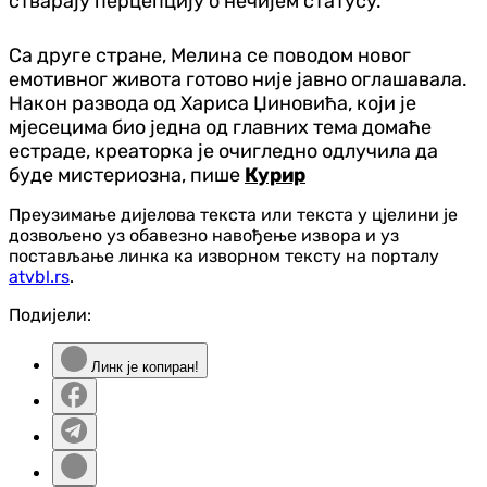
стварају перцепцију о нечијем статусу.
Са друге стране, Мелина се поводом новог
емотивног живота готово није јавно оглашавала.
Након развода од Хариса Џиновића, који је
мјесецима био једна од главних тема домаће
естраде, креаторка је очигледно одлучила да
буде мистериозна, пише
Курир
Преузимање дијелова текста или текста у цјелини је
дозвољено уз обавезно навођење извора и уз
постављање линка ка изворном тексту на порталу
atvbl.rs
.
Подијели:
Линк је копиран!