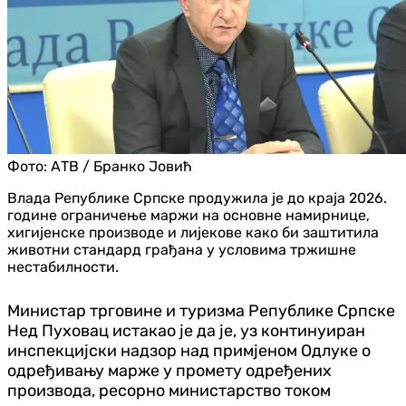
Фото:
АТВ / Бранко Јовић
Влада Републике Српске продужила је до краја 2026.
године ограничење маржи на основне намирнице,
хигијенске производе и лијекове како би заштитила
животни стандард грађана у условима тржишне
нестабилности.
Министар трговине и туризма Републике Српске
Нед Пуховац истакао је да је, уз континуиран
инспекцијски надзор над примјеном Одлуке о
одређивању марже у промету одређених
производа, ресорно министарство током