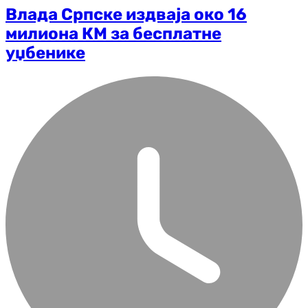
Влада Српске издваја око 16
милиона КМ за бесплатне
уџбенике