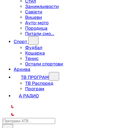
Стил
Занимљивости
Савјети
Вицеви
Ауто-мото
Породица
Питали смо...
Спорт
Фудбал
Кошарка
Тенис
Остали спортови
Архива
ТВ ПРОГРАМ
ТВ Распоред
Програм
А РАДИО
L