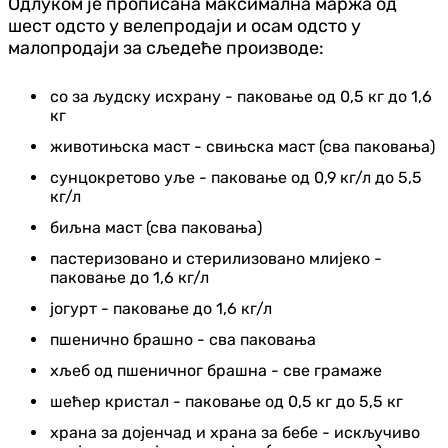
Одлуком је прописана максимална маржа од
шест одсто у велепродаји и осам одсто у
малопродаји за сљедеће производе:
со за људску исхрану - паковање од 0,5 кг до 1,6
кг
животињска маст - свињска маст (сва паковања)
сунцокретово уље - паковање од 0,9 кг/л до 5,5
кг/л
биљна маст (сва паковања)
пастеризовано и стерилизовано млијеко -
паковање до 1,6 кг/л
јогурт - паковање до 1,6 кг/л
пшенично брашно - сва паковања
хљеб од пшеничног брашна - све грамаже
шећер кристал - паковање од 0,5 кг до 5,5 кг
храна за дојенчад и храна за бебе - искључиво