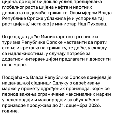
цијена, до којег би дошло усљед прелијевања
глобалног раста цијена нафте и нафтних
деривата на домаће тржиште. Овом мјером Влада
Републике Српске ублажила је и успорила тај
раст цијена,“ истакао је министар Нед Пуховац.
Он је додао да ће Министарство трговине и
туризма Републике Српске наставити да прати
стање и кретања на тржишту, те да ће, у складу
са надлежностима, у случају потребе за
додатном интервенцијом предлагати и доносити
нове мјере.
Подсјећамо, Влада Републике Српске донијела је
на данашњој сједници Одлуку о одређивању
марже у промету одређених производа, којом се
период важења ограничења максималних маржи
у велепродаји и малопродаји за обухваћене
производе продужава до 31. децембра 2026.
године.