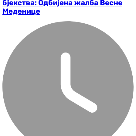
бјекства: Одбијена жалба Весне
Меденице