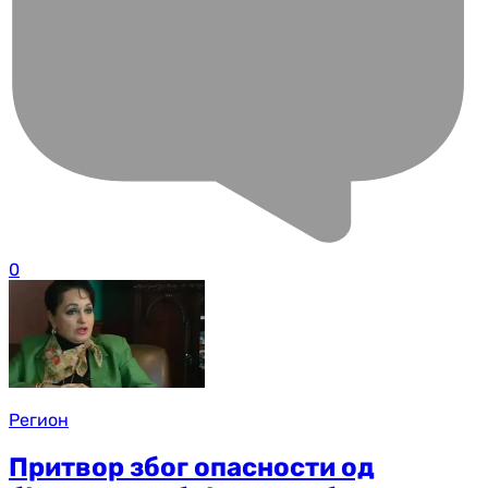
0
Регион
Притвор због опасности од