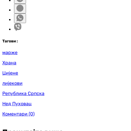
Таг
ови
:
марже
Храна
Цијене
лијекови
Република Српска
Нед Пуховац
Коментари
(0)