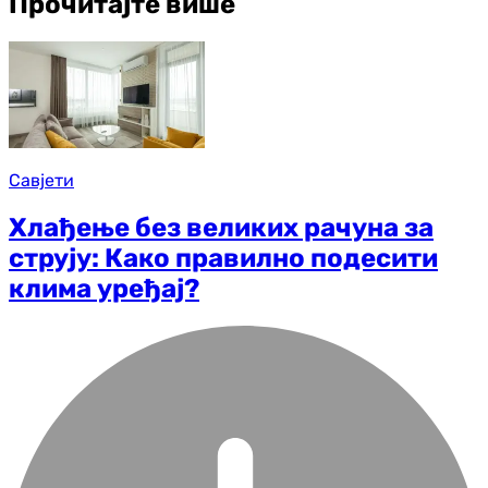
Прочитајте више
Савјети
Хлађење без великих рачуна за
струју: Како правилно подесити
клима уређај?