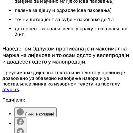
замјена за мајчино млијеко (сва паковања)
пелене за дјецу и одрасле (сва паковања)
течни детерџент за суђе - паковање до 1 л
детерџент за прање веша у праху - паковање до
3 кг.
Наведеном Одлуком прописана је и максимална
маржа на лијекове и то осам одсто у велепродаји
и двадесет одсто у малопродаји.
Преузимање дијелова текста или текста у цјелини је
дозвољено уз обавезно навођење извора и уз
постављање линка ка изворном тексту на порталу
atvbl.rs
.
Подијели:
Линк је копиран!