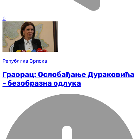
0
Република Српска
Граорац: Ослобађање Дураковића
- безобразна одлука