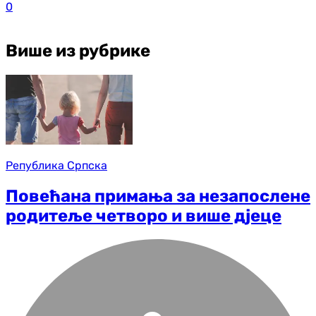
0
Више из рубрике
Република Српска
Повећана примања за незапослене
родитеље четворо и више дјеце