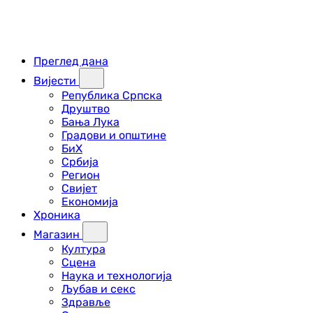
Преглед дана
Вијести
Република Српска
Друштво
Бања Лука
Градови и општине
БиХ
Србија
Регион
Свијет
Економија
Хроника
Магазин
Култура
Сцена
Наука и технологија
Љубав и секс
Здравље