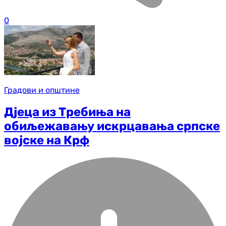
0
Градови и општине
Дјеца из Требиња на
обиљежавању искрцавања српске
војске на Крф