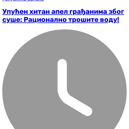
Упућен хитан апел грађанима због
суше: Рационално трошите воду!