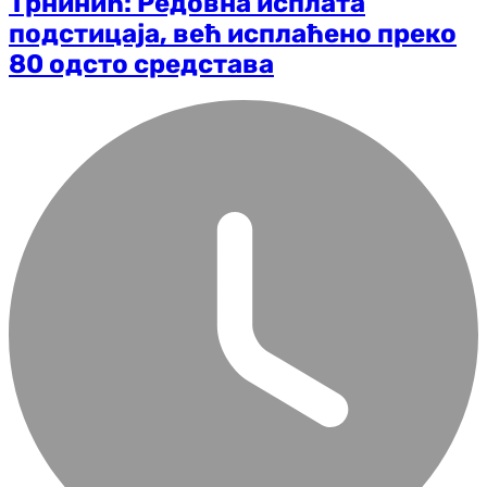
Трнинић: Редовна исплата
подстицаја, већ исплаћено преко
80 одсто средстава