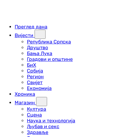
Преглед дана
Вијести
Република Српска
Друштво
Бања Лука
Градови и општине
БиХ
Србија
Регион
Свијет
Економија
Хроника
Магазин
Култура
Сцена
Наука и технологија
Љубав и секс
Здравље