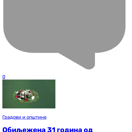
0
Градови и општине
Обиљежена 31 година од