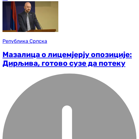
Република Српска
Мазалица о лицемјерју опозиције:
Дирљива, готово сузе да потеку