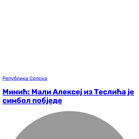
Република Српска
Минић: Мали Алексеј из Теслића је
симбол побједе