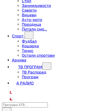
Стил
Занимљивости
Савјети
Вицеви
Ауто-мото
Породица
Питали смо...
Спорт
Фудбал
Кошарка
Тенис
Остали спортови
Архива
ТВ ПРОГРАМ
ТВ Распоред
Програм
А РАДИО
L