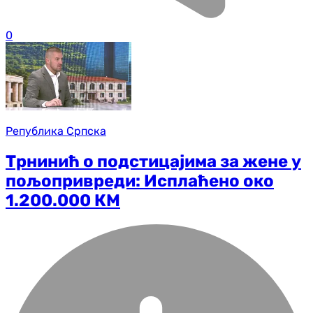
0
Република Српска
Трнинић о подстицајима за жене у
пољопривреди: Исплаћено око
1.200.000 КМ