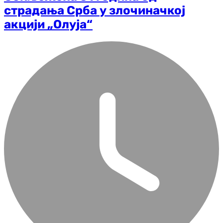
страдања Срба у злочиначкој
акцији „Олуја“