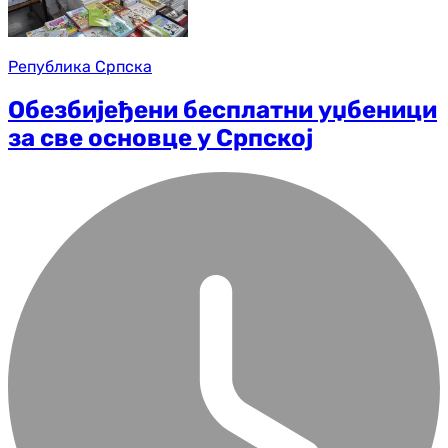
Република Српска
Обезбијеђени бесплатни уџбеници
за све основце у Српској