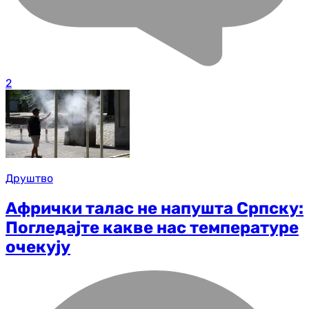
2
Друштво
Афрички талас не напушта Српску:
Погледајте какве нас температуре
очекују