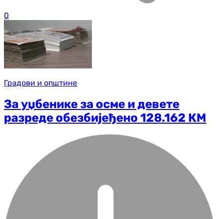
0
Градови и општине
За уџбенике за осме и девете
разреде обезбијеђено 128.162 КМ