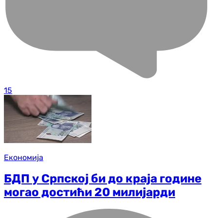
15
Економија
БДП у Српској би до краја године
могао достићи 20 милијарди