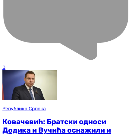
0
Република Српска
Ковачевић: Братски односи
Додика и Вучића оснажили и