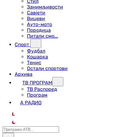
Стил
Занимљивости
Савјети
Вицеви
Ауто-мото
Породица
Питали смо...
Спорт
Фудбал
Кошарка
Тенис
Остали спортови
Архива
ТВ ПРОГРАМ
ТВ Распоред
Програм
А РАДИО
L