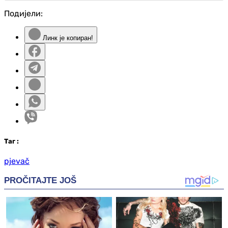
Подијели:
Линк је копиран!
Таг
:
pjevač