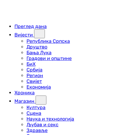
Преглед дана
Вијести
Република Српска
Друштво
Бања Лука
Градови и општине
БиХ
Србија
Регион
Свијет
Економија
Хроника
Магазин
Култура
Сцена
Наука и технологија
Љубав и секс
Здравље