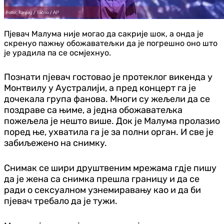
Пјевач Малума није могао да сакрије шок, а онда је
скренуо пажњу обожаватељки да је погрешно оно што
је урадила па се осмјехнуо.
Познати пјевач гостовао је протеклог викенда у
Монтвилу у Аустралији, а пред концерт га је
дочекала група фанова. Многи су жељели да се
поздраве са њиме, а једна обожаватељка
пожељела је нешто више. Док је Малума пролазио
поред ње, ухватила га је за полни орган. И све је
забиљежено на снимку.
Снимак се шири друштвеним мрежама гдје пишу
да је жена са снимка прешла границу и да се
ради о сексуалном узнемиравању као и да би
пјевач требало да је тужи.