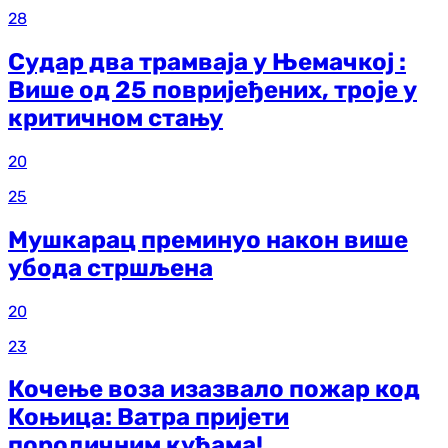
28
Судар два трамваја у Њемачкој :
Више од 25 повријеђених, троје у
критичном стању
20
25
Мушкарац преминуо након више
убода стршљена
20
23
Кочење воза изазвало пожар код
Коњица: Ватра пријети
породичним кућама!