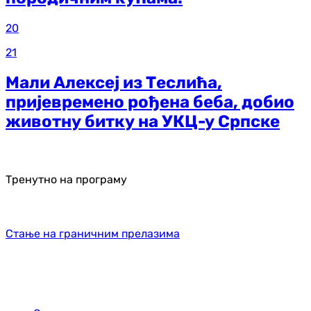
20
21
Мали Алексеј из Теслића,
пријевремено рођена беба, добио
животну битку на УКЦ-у Српске
Тренутно на програму
Стање на граничним прелазима