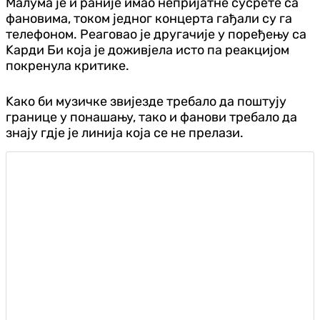
Малума је и раније имао непријатне сусрете са
фановима, током једног концерта гађали су га
телефоном. Реаговао је другачије у поређењу са
Kарди Би која је доживјела исто па реакцијом
покренула критике.
Kако би музичке звијезде требало да поштују
границе у понашању, тако и фанови требало да
знају гдје је линија која се не прелази.