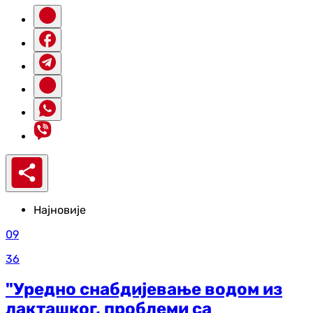
Најновије
09
36
"Уредно снабдијевање водом из
лакташког, проблеми са