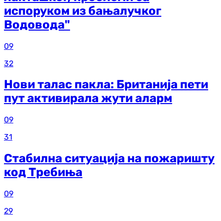
испоруком из бањалучког
Водовода"
09
32
Нови талас пакла: Британија пети
пут активирала жути аларм
09
31
Стабилна ситуација на пожаришту
код Требиња
09
29