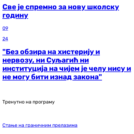
Све је спремно за нову школску
годину
09
24
"Без обзира на хистерију и
нервозу, ни Суљагић ни
институција на чијем је челу нису и
не могу бити изнад закона"
Тренутно на програму
Стање на граничним прелазима