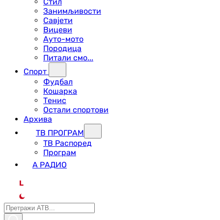
Стил
Занимљивости
Савјети
Вицеви
Ауто-мото
Породица
Питали смо...
Спорт
Фудбал
Кошарка
Тенис
Остали спортови
Архива
ТВ ПРОГРАМ
ТВ Распоред
Програм
А РАДИО
L