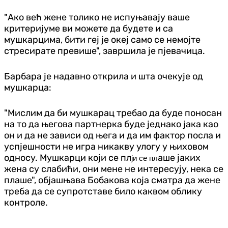
"Ако већ жене толико не испуњавају ваше
критеријуме ви можете да будете и са
мушкарцима, бити геј је океј само се немојте
стресирате превише", завршила је пјевачица.
Барбара је надавно открила и шта очекује од
мушкарца:
"Мислим да би мушкарац требао да буде поносан
на то да његова партнерка буде једнако јака као
он и да не зависи од њега и да им фактор посла и
успјешности не игра никакву улогу у њиховом
односу. Мушкарци ко
ји се пл
аше јаких
ји се пл
жена су слабићи, они мене не интересују, нека се
плаше", објашњава Бобакова која сматра да жене
треба да се супротставе било каквом облику
контроле.