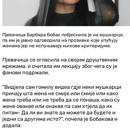
Пјевачица Барбара Бобак побјеснила је на мушкарце,
па им је јавно одговорила на прозивке које упућују
женама јер не испуњавају њихове критеријуме.
Пјевачица се огласила на својим друштвеним
мрежама, и очитала им лекцију због чега су је
фанови подржали.
"Видјела сам гомилу видеа гдје неки мушкарци
причају шта жена не смије или смије или како
жена треба или не треба да се понаша, како су
жене овакве или онакве па сам хтјела да их
питам- Да ли ви знате да можете да будете и
једни са другима исто?", почела је Бобакова и
додала: