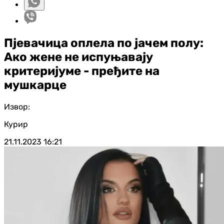
Пјевачица оплела по јачем полу:
Ако жене не испуњавају
критеријуме - пређите на
мушкарце
Извор:
Курир
21.11.2023
16:21