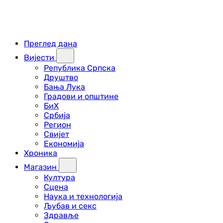
Преглед дана
Вијести
Република Српска
Друштво
Бања Лука
Градови и општине
БиХ
Србија
Регион
Свијет
Економија
Хроника
Магазин
Култура
Сцена
Наука и технологија
Љубав и секс
Здравље