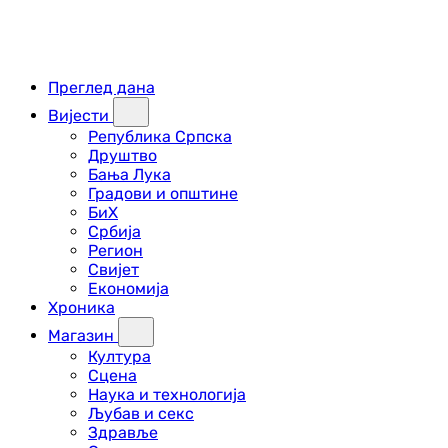
Преглед дана
Вијести
Република Српска
Друштво
Бања Лука
Градови и општине
БиХ
Србија
Регион
Свијет
Економија
Хроника
Магазин
Култура
Сцена
Наука и технологија
Љубав и секс
Здравље