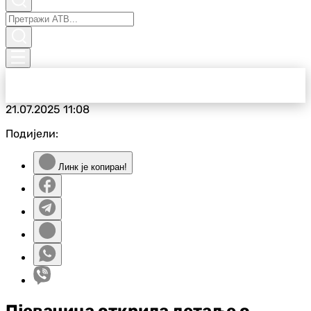
21.07.2025
11:08
Подијели:
Линк је копиран!
Пјевачица открила детаље о