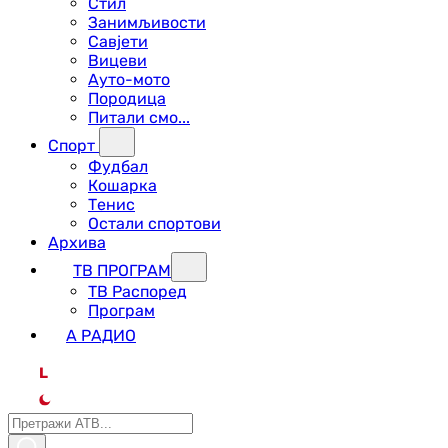
Стил
Занимљивости
Савјети
Вицеви
Ауто-мото
Породица
Питали смо...
Спорт
Фудбал
Кошарка
Тенис
Остали спортови
Архива
ТВ ПРОГРАМ
ТВ Распоред
Програм
А РАДИО
L