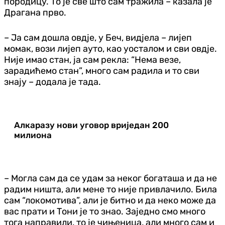
породицу. То је све што сам тражила – казала је
Драгана прво.
– Ја сам дошла овд‌је, у Беч, вид‌јела – лијеп
момак, вози лијеп ауто, као уосталом и сви овд‌је.
Није имао стан, ја сам рекла: “Нема везе,
зарадићемо стан”, много сам радила и то сви
знају – додала је тада.
Алкаразу нови уговор вриједан 200
милиона
– Могла сам да се удам за неког богаташа и да не
радим ништа, али мене то није привлачило. Била
сам “локомотива”, али је битно и да неко може да
вас прати и Тони је то знао. Заједно смо много
тога направили, то је чињеница, али много сам и