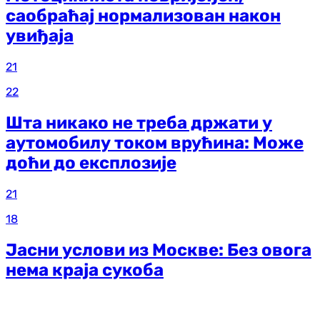
саобраћај нормализован након
увиђаја
21
22
Шта никако не треба држати у
аутомобилу током врућина: Може
доћи до експлозије
21
18
Јасни услови из Москве: Без овога
нема краја сукоба