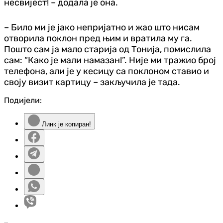
несвијест! – додала је она.
– Било ми је јако непријатно и жао што нисам
отворила поклон пред њим и вратила му га.
Пошто сам ја мало старија од Тонија, помислила
сам: “Како је мали намазан!”. Није ми тражио број
телефона, али је у кесицу са поклоном ставио и
своју визит картицу – закључила је тада.
Подијели:
Линк је копиран!