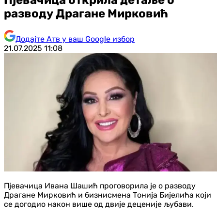
разводу Драгане Мирковић
Додајте Атв у ваш Google избор
21.07.2025
11:08
Пјевачица Ивана Шашић проговорила је о разводу
Драгане Мирковић и бизнисмена Тонија Бијелића који
се догодио након више од двије деценије љубави.