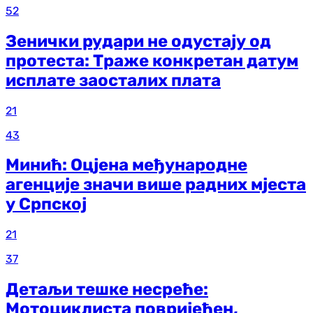
52
Зенички рудари не одустају од
протеста: Траже конкретан датум
исплате заосталих плата
21
43
Минић: Оцјена међународне
агенције значи више радних мјеста
у Српској
21
37
Детаљи тешке несреће:
Мотоциклиста повријеђен,