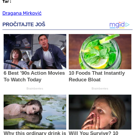
Таг
:
Dragana Mirković