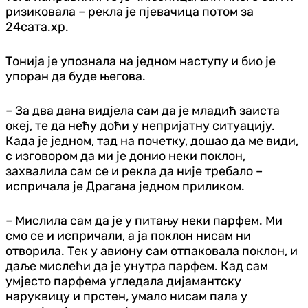
ризиковала – рекла је пјевачица потом за
24сата.хр.
Тонија је упознала на једном наступу и био је
упоран да буде његова.
– За два дана вид‌јела сам да је младић заиста
океј, те да нећу доћи у непријатну ситуацију.
Када је једном, тад на почетку, дошао да ме види,
с изговором да ми је донио неки поклон,
захвалила сам се и рекла да није требало –
испричала је Драгана једном приликом.
– Мислила сам да је у питању неки парфем. Ми
смо се и испричали, а ја поклон нисам ни
отворила. Тек у авиону сам отпаковала поклон, и
даље мислећи да је унутра парфем. Кад сам
умјесто парфема угледала дијамантску
наруквицу и прстен, умало нисам пала у