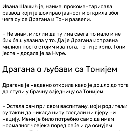
Ивана Шашић је, наиме, прокоментарисала
развод који је шокирао јавност и открила због
чега су се Драгана и Тони развели.
– Не знам, мислим да ту има свега по мало и не
бих баш улазила у то. Да је Драгана исправна
милион посто стојим иза тога. Тони је крив, Тони,
јесте – додала је за Hype.
Драгана о љубави са Тонијем
Драгана је недавно открила како је дошло до тога
да ступи у брачну заједницу са Тонијем.
– Остала сам при свом васпитању, моји родитељи
су такви да никада нису гледали ни вјеру ни
нацију. Мени је било потребно само да имам
нормалног човјека поред себе и да оснујем