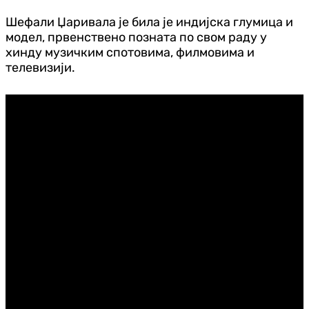
Шефали Џаривала је била је индијска глумица и
модел, првенствено позната по свом раду у
хинду музичким спотовима, филмовима и
телевизији.