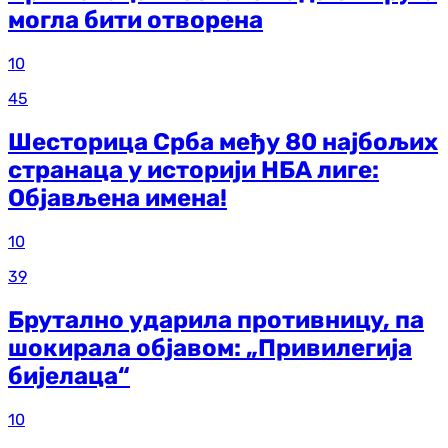
могла бити отворена
10
45
Шесторица Срба међу 80 најбољих
странаца у историји НБА лиге:
Објављена имена!
10
39
Брутално ударила противницу, па
шокирала објавом: „Привилегија
бијелаца“
10