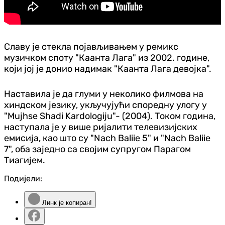
Славу је стекла појављивањем у ремикс
музичком споту "Каанта Лага" из 2002. године,
који јој је донио надимак "Каанта Лага девојка".
Наставила је да глуми у неколико филмова на
хиндском језику, укључујући споредну улогу у
"Mujhse Shadi Kardologiju"- (2004). Током година,
наступала је у више ријалити телевизијских
емисија, као што су "Nach Baliie 5" и "Nach Baliie
7", оба заједно са својим супругом Парагом
Тиагијем.
Подијели:
Линк је копиран!