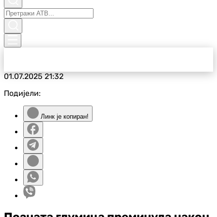
01.07.2025
21:32
Подијели:
Линк је копиран!
Позната глумица преминула након