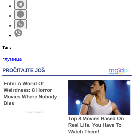
Таг
:
глумица