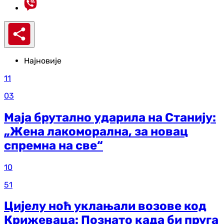
Најновије
11
03
Маја брутално ударила на Станију:
„Жена лакоморална, за новац
спремна на све“
10
51
Цијелу ноћ уклањали возове код
Крижеваца: Познато када би пруга