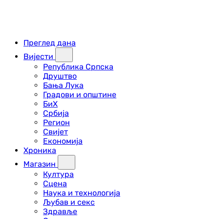
Преглед дана
Вијести
Република Српска
Друштво
Бања Лука
Градови и општине
БиХ
Србија
Регион
Свијет
Економија
Хроника
Магазин
Култура
Сцена
Наука и технологија
Љубав и секс
Здравље