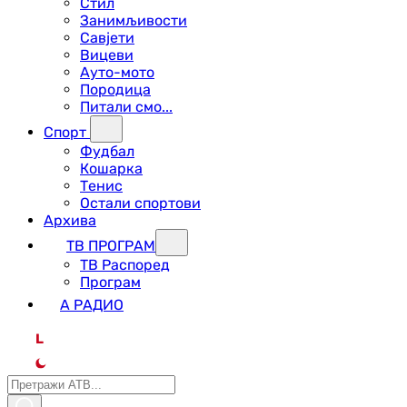
Стил
Занимљивости
Савјети
Вицеви
Ауто-мото
Породица
Питали смо...
Спорт
Фудбал
Кошарка
Тенис
Остали спортови
Архива
ТВ ПРОГРАМ
ТВ Распоред
Програм
А РАДИО
L