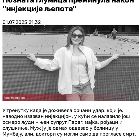
''ин‌јекције љепоте''
01.07.2025
21:32
У тренутку када је доживела срчани удар, који је,
наводно изазван ин‌јекцијом, у кући се налазило још
осмеро људи – њен супруг Параг, мајка, рођаци и
слушкиње. Муж ју је одмах одвезао у болницу у
Мумбају, али, доктори су могли само да прогласе смрт.