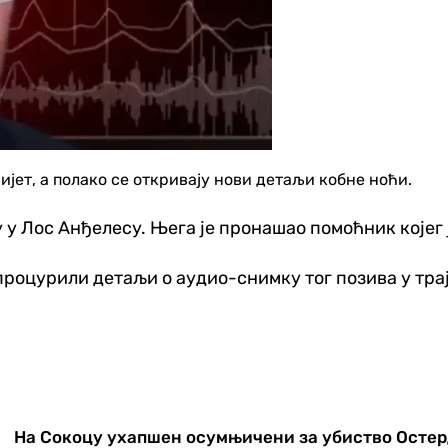
ијет, а полако се откривају нови детаљи кобне ноћи.
у у Лос Анђелесу. Њега је пронашао помоћник којег
процурили детаљи о аудио-снимку тог позива у тра
На Сокоцу ухапшен осумњичени за убиство Осте