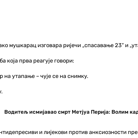
како мушкарац изговара ријечи „спасавање 23“ и „ут
ба која прва реагује говори:
р на утапање – чује се на снимку.
.
Водитељ исмијавао смрт Метјуа Перија: Волим ка
антидепресиви и лијекови против анксиозности пр