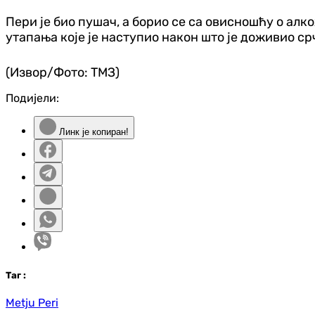
Пери је био пушач, а борио се са овисношћу о алко
утапања које је наступио након што је доживио ср
(Извор/Фото: ТМЗ)
Подијели:
Линк је копиран!
Таг
:
Metju Peri