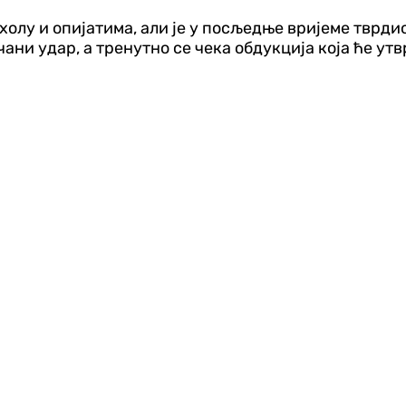
холу и опијатима, али је у посљедње вријеме тврдио
чани удар, а тренутно се чека обдукција која ће ут