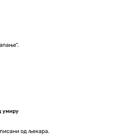
апање“.
д умиру
еписани од љекара.