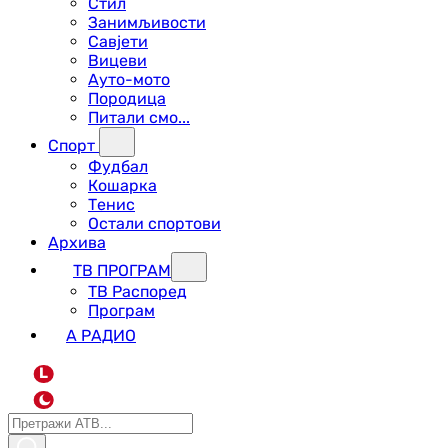
Стил
Занимљивости
Савјети
Вицеви
Ауто-мото
Породица
Питали смо...
Спорт
Фудбал
Кошарка
Тенис
Остали спортови
Архива
ТВ ПРОГРАМ
ТВ Распоред
Програм
А РАДИО
L