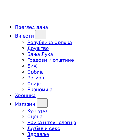
Преглед дана
Вијести
Република Српска
Друштво
Бања Лука
Градови и општине
БиХ
Србија
Регион
Свијет
Економија
Хроника
Магазин
Култура
Сцена
Наука и технологија
Љубав и секс
Здравље