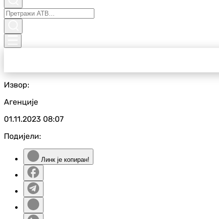
Извор:
Агенције
01.11.2023
08:07
Подијели:
Линк је копиран!