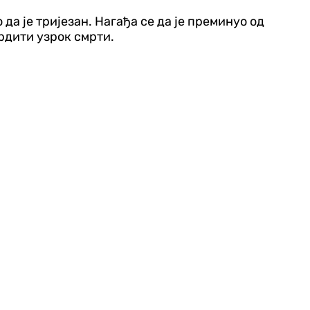
 да је тријезан. Нагађа се да је преминуо од
врдити узрок смрти.