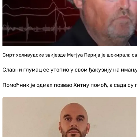
Смрт холивудске звијезде Метјуа Перија је шокирала св
Славни глумац се утопио у свом ђакузију на имањ
Помоћник је одмах позвао Хитну помоћ, а сада су 