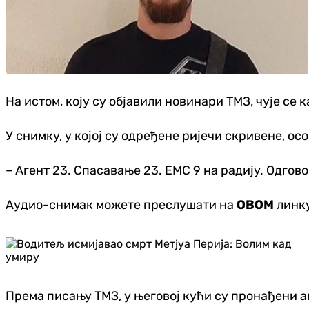
На истом, коју су објавили новинари ТМЗ, чује се 
У снимку, у којој су одређене ријечи скривене, осо
– Агент 23. Спасавање 23. ЕМС 9 на радију. Одгово
Аудио-снимак можете преслушати на
ОВОМ
линку
Према писању ТМЗ, у његовој кући су пронађени 