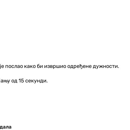
 је послао како би извршио одређене дужности.
јању од 15 секунди.
рдала