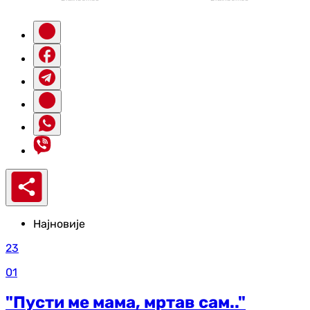
Најновије
23
01
"Пусти ме мама, мртав сам.."