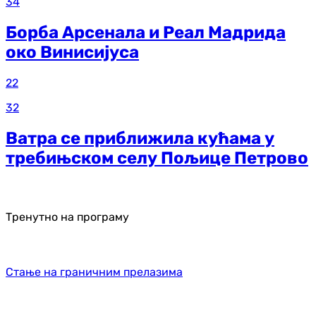
34
Борба Арсенала и Реал Мадрида
око Винисијуса
22
32
Ватра се приближила кућама у
требињском селу Пољице Петрово
Тренутно на програму
Стање на граничним прелазима