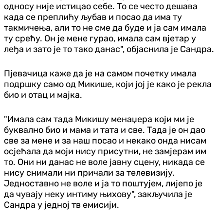
односу није истицао себе. То се често дешава
када се преплићу љубав и посао да има ту
такмичења, али то не сме да буде и ја сам имала
ту срећу. Он је мене гурао, имала сам вјетар у
леђа и зато је то тако данас", објаснила је Сандра.
Пјевачица каже да је на самом почетку имала
подршку само од Микише, који јој је како је рекла
био и отац и мајка.
"Имала сам тада Микишу менаџера који ми је
буквално био и мама и тата и све. Тада је он дао
све за мене и за наш посао и некако онда нисам
осјећала да моји нису присутни, не замјерам им
то. Они ни данас не воле јавну сцену, никада се
нису снимали ни причали за телевизију.
Једноставно не воле и ја то поштујем, лијепо је
да чувају неку интиму њихову", закључила је
Сандра у једној тв емисији.