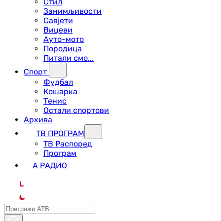
Стил
Занимљивости
Савјети
Вицеви
Ауто-мото
Породица
Питали смо...
Спорт
Фудбал
Кошарка
Тенис
Остали спортови
Архива
ТВ ПРОГРАМ
ТВ Распоред
Програм
А РАДИО
L