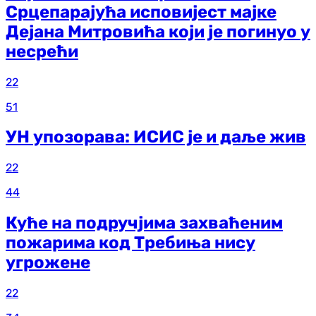
Срцепарајућа исповијест мајке
Дејана Митровића који је погинуо у
несрећи
22
51
УН упозорава: ИСИС је и даље жив
22
44
Куће на подручјима захваћеним
пожарима код Требиња нису
угрожене
22