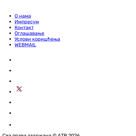
О нама
Импресум
Контакт
Оглашавање
Услови коришћења
WEBMAIL
Сва права задржана © АТВ 2026