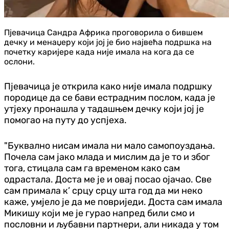
Пјевачица Сандра Африка проговорила о бившем
дечку и менаџеру који јој је био највећа подршка на
почетку каријере када није имала на кога да се
ослони.
Пјевачица је открила како није имала подршку
породице да се бави естрадним послом, када је
утјеху пронашла у тадашњем дечку који јој је
помогао на путу до успјеха.
"Буквално нисам имала ни мало самопоуздања.
Почела сам јако млада и мислим да је то и због
тога, стицала сам га временом како сам
одрастала. Доста ме је и овај посао ојачао. Све
сам примала к’ срцу срцу шта год да ми неко
каже, умјело је да ме повриједи. Доста сам имала
Микишу који ме је гурао напред били смо и
пословни и љубавни партнери, али никада у том