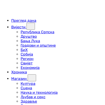
Преглед дана
Вијести
Република Српска
Друштво
Бања Лука
Градови и општине
БиХ
Србија
Регион
Свијет
Економија
Хроника
Магазин
Култура
Сцена
Наука и технологија
Љубав и секс
Здравље