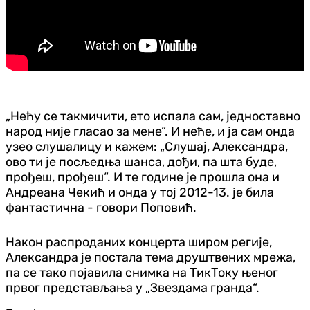
„Нећу се такмичити, ето испала сам, једноставно
народ није гласао за мене“. И неће, и ја сам онда
узео слушалицу и кажем: „Слушај, Александра,
ово ти је посљедња шанса, дођи, па шта буде,
прођеш, прођеш“. И те године је прошла она и
Андреана Чекић и онда у тој 2012-13. је била
фантастична - говори Поповић.
Након распроданих концерта широм регије,
Александра је постала тема друштвених мрежа,
па се тако појавила снимка на ТикТоку њеног
првог представљања у „Звездама гранда“.