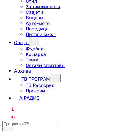
Стил
Занимљивости
Савјети
Вицеви
Ауто-мото
Породица
Питали смо...
Спорт
Фудбал
Кошарка
Тенис
Остали спортови
Архива
ТВ ПРОГРАМ
ТВ Распоред
Програм
А РАДИО
L