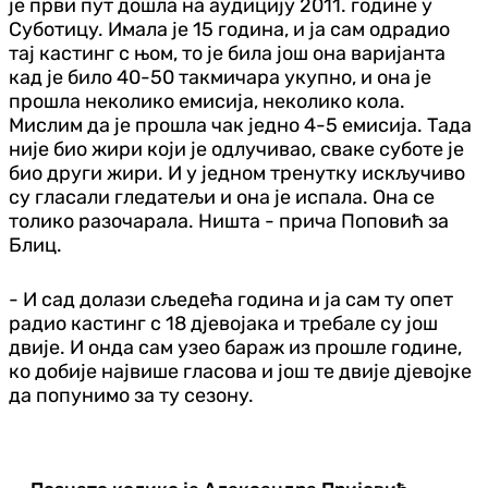
је први пут дошла на аудицију 2011. године у
Суботицу. Имала је 15 година, и ја сам одрадио
тај кастинг с њом, то је била још она варијанта
кад је било 40-50 такмичара укупно, и она је
прошла неколико емисија, неколико кола.
Мислим да је прошла чак једно 4-5 емисија. Тада
није био жири који је одлучивао, сваке суботе је
био други жири. И у једном тренутку искључиво
су гласали гледатељи и она је испала. Она се
толико разочарала. Ништа - прича Поповић за
Блиц.
- И сад долази сљедећа година и ја сам ту опет
радио кастинг с 18 дјевојака и требале су још
двије. И онда сам узео бараж из прошле године,
ко добије највише гласова и још те двије дјевојке
да попунимо за ту сезону.