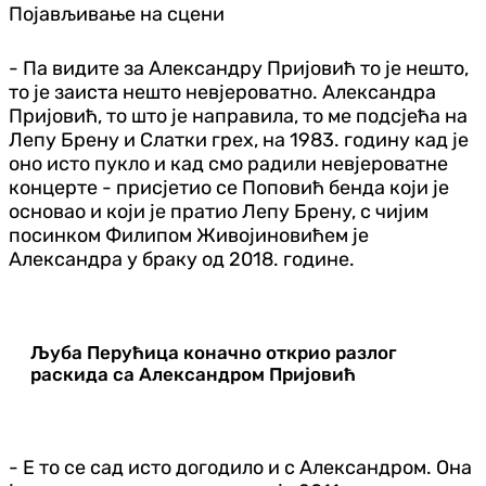
Појављивање на сцени
- Па видите за Александру Пријовић то је нешто,
то је заиста нешто невјероватно. Александра
Пријовић, то што је направила, то ме подсјећа на
Лепу Брену и Слатки грех, на 1983. годину кад је
оно исто пукло и кад смо радили невјероватне
концерте - присјетио се Поповић бенда који је
основао и који је пратио Лепу Брену, с чијим
посинком Филипом Живојиновићем је
Александра у браку од 2018. године.
Љуба Перућица коначно открио разлог
раскида са Александром Пријовић
- Е то се сад исто догодило и с Александром. Она