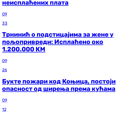
неисплаћених плата
09
33
Трнинић о подстицајима за жене у
пољопривреди: Исплаћено око
1.200.000 КМ
09
26
Букте пожари код Коњица, постоји
опасност од ширења према кућама
09
12