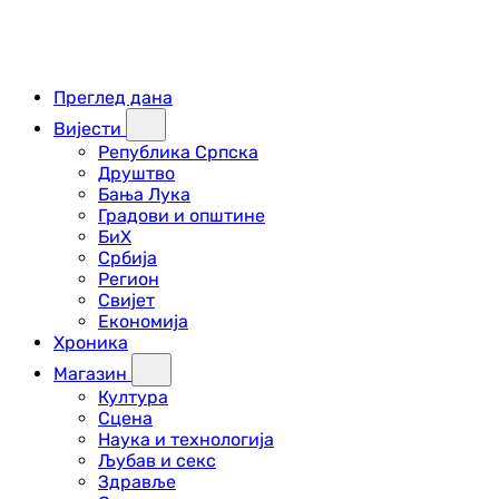
Преглед дана
Вијести
Република Српска
Друштво
Бања Лука
Градови и општине
БиХ
Србија
Регион
Свијет
Економија
Хроника
Магазин
Култура
Сцена
Наука и технологија
Љубав и секс
Здравље