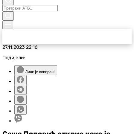
27.11.2023
22:16
Подијели:
Линк је копиран!
Саша Поповић открио како је