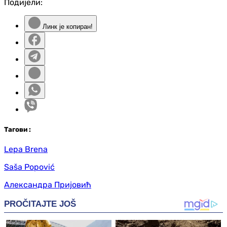
Подијели:
Линк је копиран!
Таг
ови
:
Lepa Brena
Saša Popović
Александра Пријовић