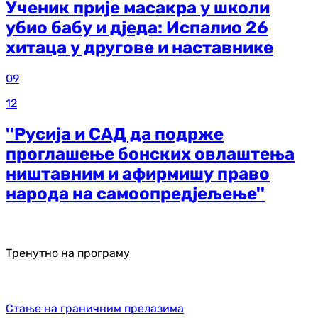
Ученик прије масакра у школи
убио бабу и дједа: Испалио 26
хитаца у другове и наставнике
09
12
''Русија и САД да подрже
проглашење бонских овлаштења
ништавним и афирмишу право
народа на самоопредјељење''
Тренутно на програму
Стање на граничним прелазима