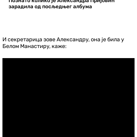
Познато колико је Александра Пријовић
зарадила од посљедњег албума
И секретарица зове Александру, она је била у
Белом Манастиру, каже: