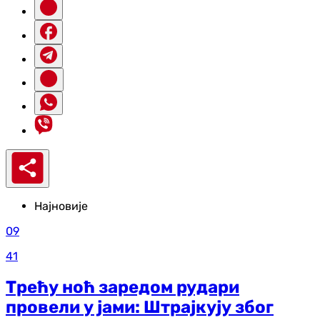
Најновије
09
41
Трећу ноћ заредом рудари
провели у јами: Штрајкују због