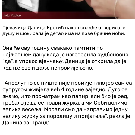
Пјевачица Даница Крстић након свадбе отворила је
душу и шокирала је детаљима из прве брачне ноћи.
Она ће ову годину свакако памтити по
најљепшем дану када је изговорила судбоносно
"да", а упркос вјенчању, Даница је открила да је
код ње све и даље непромијењено.
"Апсолутно се ништа није промијенило јер сам са
супругом живјела већ 4 године заједно. Дуго се
знамо, и то посматрам као папир, али био је ред,
требало је да се прави журка, а ми Срби волимо
велика весеља. Морали смо да направимо једну
велику журку за породицу и пријатеље", рекла је
Даница за "Гранд".