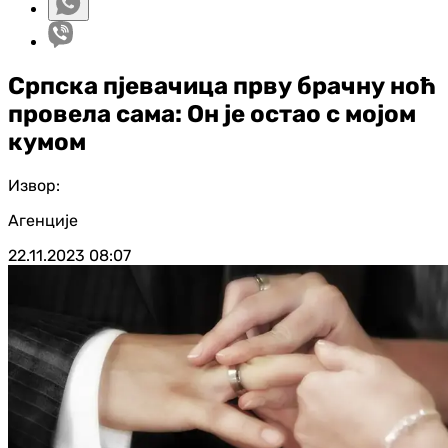
Српска пјевачица прву брачну ноћ
провела сама: Он је остао с мојом
кумом
Извор:
Агенције
22.11.2023
08:07