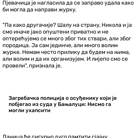
Пјевачица је нагласила да се заправо удала како
би могла да направи журку.
"Па како другачије? Шалу на страну, Никола и ја
смо иначе јако опуштени приватно и не
оптерећујемо се много због тих ствари, али због
породица. Ја сам јединче, али много волим
журке. Немам често прилику да будем на њима,
али волим и да их организујем. И лијепо смо се
провели", признала је.
Загребачка полиција о осуђенику који је
побјегао из суда у Бањалуци: Нисмо га
могли ухапсити
Даница ће сигурно дуго памтити сјајну