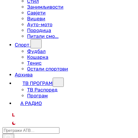
Стил
Занимљивости
Савјети
Вицеви
Ауто-мото
Породица
Питали смо...
Спорт
Фудбал
Кошарка
Тенис
Остали спортови
Архива
ТВ ПРОГРАМ
ТВ Распоред
Програм
А РАДИО
L