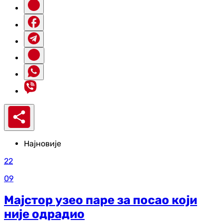
Најновије
22
09
Мајстор узео паре за посао који
није одрадио