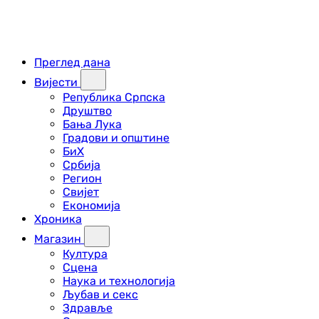
Преглед дана
Вијести
Република Српска
Друштво
Бања Лука
Градови и општине
БиХ
Србија
Регион
Свијет
Економија
Хроника
Магазин
Култура
Сцена
Наука и технологија
Љубав и секс
Здравље