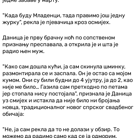
"Када буду Младенци, тада правимо још једну
журку", рекла је пјевачица кроз осмијех.
Даница је прву брачну ноћ по сопственом
признању преспавала, а открила је и шта је
радио њен муж.
"Како сам дошла кући, ја сам скинула шминку,
размонтирала се и заспала. Он је остао са мојом
кумом. Они су били будни до 4 ујутру, ја до 2, као
није ме било… Газила сам претходно по петама
јер стопала нису постојала", признала је Даница
уз смијех и истакла да није било ни бројања
новца, традиционалног новог спрског свадбеног
обичаја:
"Не, ја сам рекла да то не долази у обзир. То
можемо да радимо само кад се ја одморим.