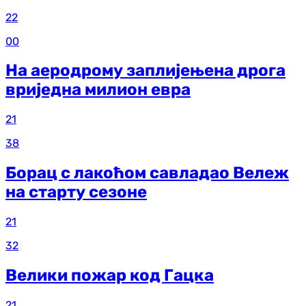
22
00
На аеродрому заплијењена дрога
вриједна милион евра
21
38
Борац с лакоћом савладао Вележ
на старту сезоне
21
32
Велики пожар код Гацка
21