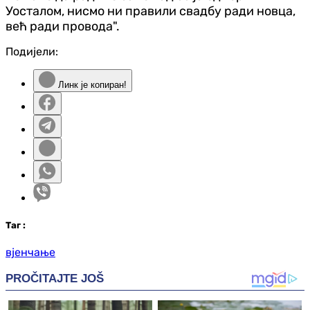
Уосталом, нисмо ни правили свадбу ради новца,
већ ради провода".
Подијели:
Линк је копиран!
Таг
:
вјенчање