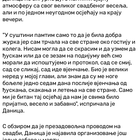
атмосферу са свог великог свадбеног весеља,
али и по једном неугодном осјећају на крају
вечери.
"У суштини памтим само то да је била добра
журка јер сам трчала на све стране око гостију и
колега. Нисам могла да се скрасим и да узмем да
ђускам или да се зезам на подијуму већ смо
морали да испоштујемо и протокол, сад се смиј,
сад се сликај, сад иде вјенчање. Био је велики
неред у мојој глави, али знам да су ме ноге
бољеле једно седам дана послије вјенчања од
ђускања, скакања и летења на све стране. Само
ми је битан тај осјећај да нам је свима било
пријатно, весело и забавно", испричала је
Даница.
С обзиром да је презадовољна проводом на
свадби, Даница је најавила организовање још
једне забаве у марту.