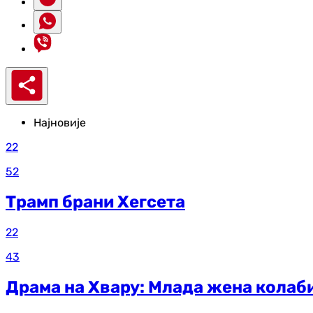
Најновије
22
52
Трамп брани Хегсета
22
43
Драма на Хвару: Млада жена колаби