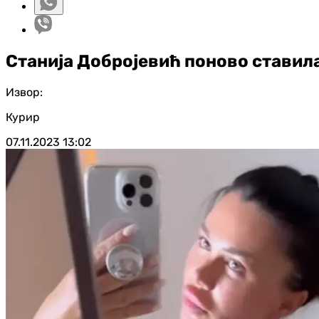
Станија Добројевић поново ставила
Извор:
Курир
07.11.2023
13:02