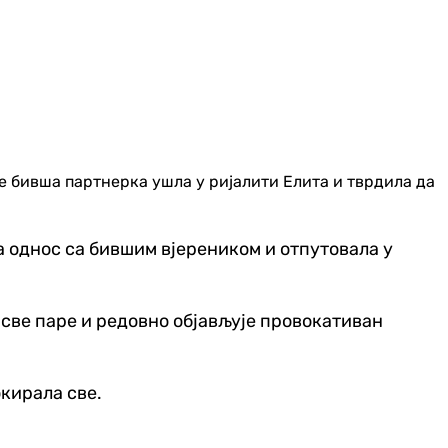
е бивша партнерка ушла у ријалити Елита и тврдила да
а однос са бившим вјереником и отпутовала у
 све паре и редовно објављује провокативан
окирала све.