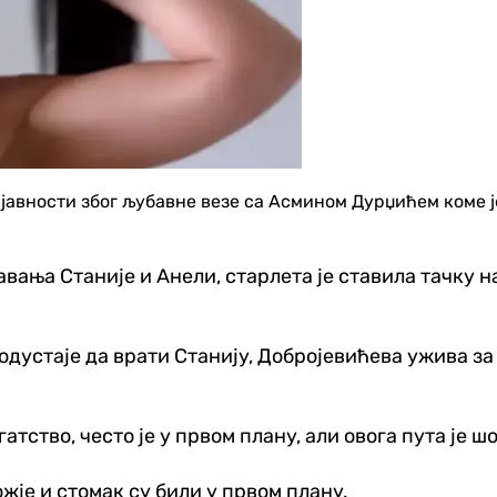
јавности због љубавне везе са Асмином Дурџићем коме ј
вања Станије и Анели, старлета је ставила тачку н
одустаје да врати Станију, Добројевићева ужива за
гатство, често је у првом плану, али овога пута је ш
ожје и стомак су били у првом плану.