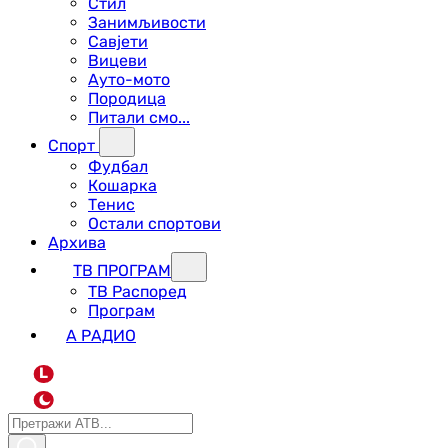
Стил
Занимљивости
Савјети
Вицеви
Ауто-мото
Породица
Питали смо...
Спорт
Фудбал
Кошарка
Тенис
Остали спортови
Архива
ТВ ПРОГРАМ
ТВ Распоред
Програм
А РАДИО
L