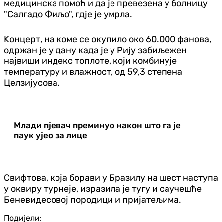
медицинска помоћ и да је превезена у болницу
"Салгадо Фиљо", гдје је умрла.
Kонцерт, на коме се окупило око 60.000 фанова,
одржан је у дану када је у Рију забиљежен
највиши индекс топлоте, који комбинује
температуру и влажност, од 59,3 степена
Целзијусова.
Млади пјевач преминуо након што га је
паук ујео за лице
Свифтова, која борави у Бразилу на шест наступа
у оквиру турнеје, изразила је тугу и саучешће
Беневидесовој породици и пријатељима.
Подијели: