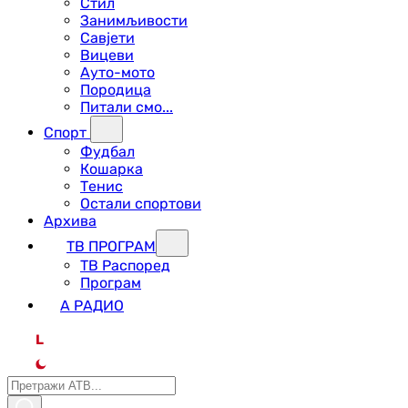
Стил
Занимљивости
Савјети
Вицеви
Ауто-мото
Породица
Питали смо...
Спорт
Фудбал
Кошарка
Тенис
Остали спортови
Архива
ТВ ПРОГРАМ
ТВ Распоред
Програм
А РАДИО
L