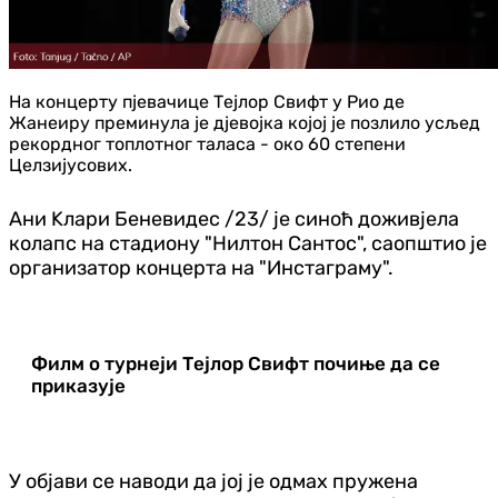
На концерту пјевачице Тејлор Свифт у Рио де
Жанеиру преминула је дјевојка којој је позлило усљед
рекордног топлотног таласа - око 60 степени
Целзијусових.
Ани Kлари Беневидес /23/ је синоћ доживјела
колапс на стадиону "Нилтон Сантос", саопштио је
организатор концерта на "Инстаграму".
Филм о турнеји Тејлор Свифт почиње да се
приказује
У објави се наводи да јој је одмах пружена