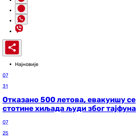
Најновије
07
31
Отказано 500 летова, евакуишу се
стотине хиљада људи због тајфуна
07
25