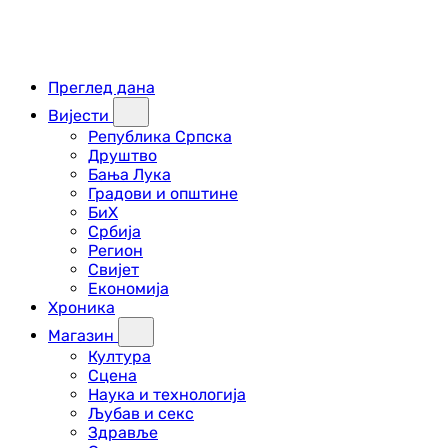
Преглед дана
Вијести
Република Српска
Друштво
Бања Лука
Градови и општине
БиХ
Србија
Регион
Свијет
Економија
Хроника
Магазин
Култура
Сцена
Наука и технологија
Љубав и секс
Здравље