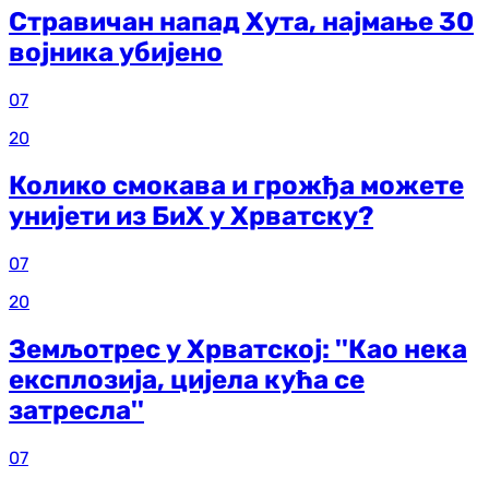
Стравичан напад Хута, најмање 30
војника убијено
07
20
Колико смокава и грожђа можете
унијети из БиХ у Хрватску?
07
20
Земљотрес у Хрватској: ''Као нека
експлозија, цијела кућа се
затресла''
07