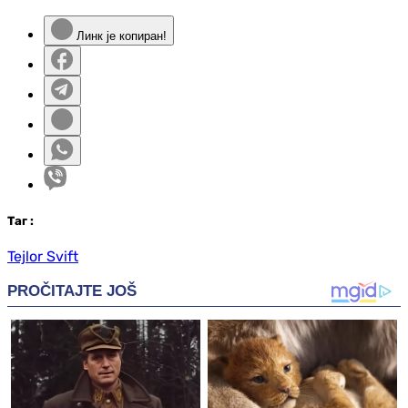
Линк је копиран!
Таг
:
Tejlor Svift