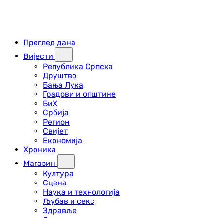
Преглед дана
Вијести
Република Српска
Друштво
Бања Лука
Градови и општине
БиХ
Србија
Регион
Свијет
Економија
Хроника
Магазин
Култура
Сцена
Наука и технологија
Љубав и секс
Здравље