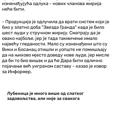
изненађујућа одлука - нових чланова жирија
неће бити.
- Продукција је одлучила да врати систем који је
био у златно доба "Звезда Гранда" када је било
шест људи у стручном жирију. Сматрају да је
овако најбоље, јер је тада такмичење имало
највећу гледаности. Мало су изненађени што су
Вики и Босанац отишли и уопште не помишљају
да на њихово мјесто доведу нове људе, јер мисле
да би то био вишак и да ће Дара бити одлично
појачање већ уиграном саставу - казао је извор
за Информер.
Лубеница је много више од слатког
задовољства, али није за свакога