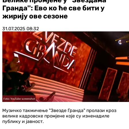
Гранда'': Ево ко ће све бити у
жирију ове сезоне
31.07.2025
08:32
Музичко такмичење "Звезде Гранда" пролази кроз
велике кадровске промјене које су изненадиле
публику и јавност.