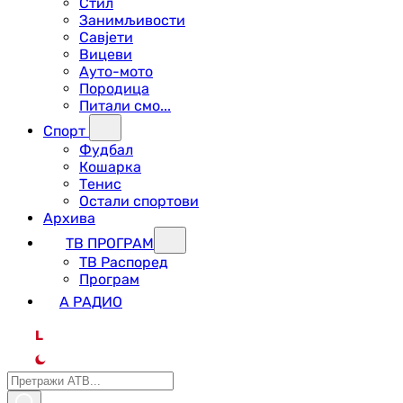
Стил
Занимљивости
Савјети
Вицеви
Ауто-мото
Породица
Питали смо...
Спорт
Фудбал
Кошарка
Тенис
Остали спортови
Архива
ТВ ПРОГРАМ
ТВ Распоред
Програм
А РАДИО
L