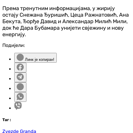
Према тренутним информацијама, у жирију
остају Снежана Ђуришић, Цеца Ражнатовић, Ана
Бекута, Ђорђе Давид и Александар Милић Мили,
док ће Дара Бубамара унијети свјежину и нову
енергију.
Подијели:
Линк је копиран!
Таг
:
Zvezde Granda