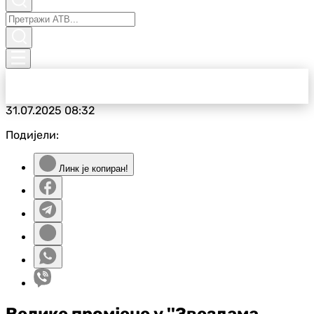
31.07.2025
08:32
Подијели:
Линк је копиран!
Велике промјене у ''Звездама