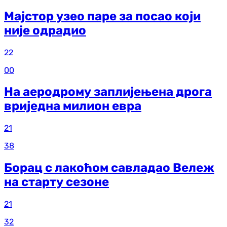
Мајстор узео паре за посао који
није одрадио
22
00
На аеродрому заплијењена дрога
вриједна милион евра
21
38
Борац с лакоћом савладао Вележ
на старту сезоне
21
32