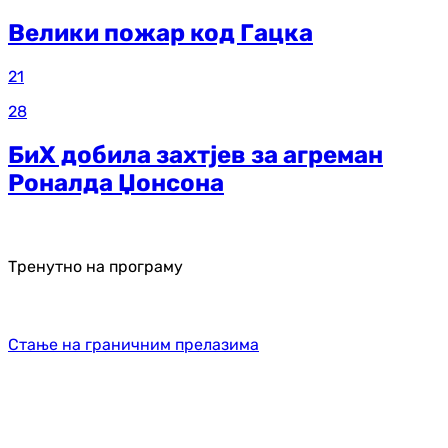
Велики пожар код Гацка
21
28
БиХ добила захтјев за агреман
Роналда Џонсона
Тренутно на програму
Стање на граничним прелазима