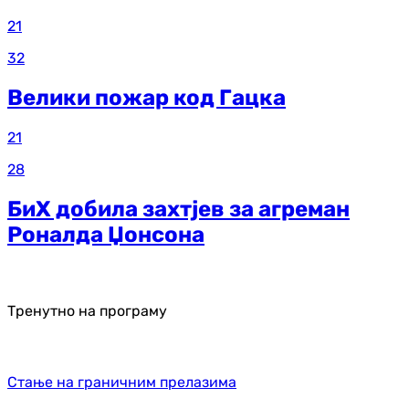
21
32
Велики пожар код Гацка
21
28
БиХ добила захтјев за агреман
Роналда Џонсона
Тренутно на програму
Стање на граничним прелазима