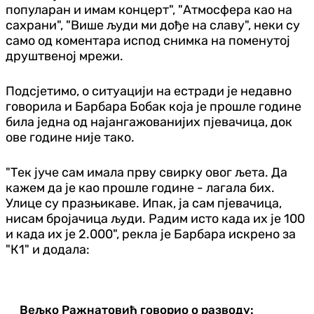
популаран и имам концерт", "Атмосфера као на
сахрани", "Више људи ми дође на славу", неки су
само од коментара испод снимка на поменутој
друштвеној мрежи.
Подсјетимо, о ситуацији на естради је недавно
говорила и Барбара Бобак која је прошле године
била једна од најангажованијих пјевачица, док
ове године није тако.
"Тек јуче сам имала прву свирку овог љета. Да
кажем да је као прошле године - лагала бих.
Улице су празњикаве. Ипак, ја сам пјевачица,
нисам бројачица људи. Радим исто када их је 100
и када их је 2.000", рекла је Барбара искрено за
"К1" и додала:
Вељко Ражнатовић говорио о разводу: