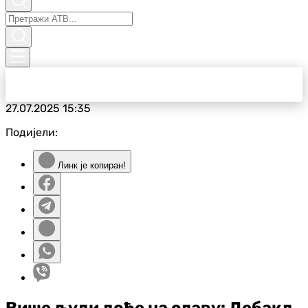
27.07.2025
15:35
Подијели:
Линк је копиран!
Више људи дође на славу: Дебакл