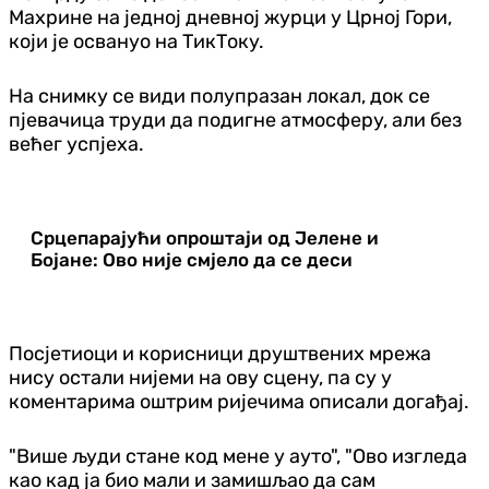
Махрине на једној дневној журци у Црној Гори,
који је освануо на ТикТоку.
На снимку се види полупразан локал, док се
пјевачица труди да подигне атмосферу, али без
већег успјеха.
Срцепарајући опроштаји од Јелене и
Бојане: Ово није смјело да се деси
Посјетиоци и корисници друштвених мрежа
нису остали нијеми на ову сцену, па су у
коментарима оштрим ријечима описали догађај.
"Више људи стане код мене у ауто", "Ово изгледа
као кад ја био мали и замишљао да сам