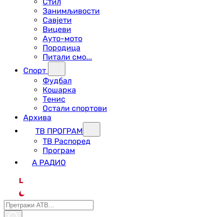
Стил
Занимљивости
Савјети
Вицеви
Ауто-мото
Породица
Питали смо...
Спорт
Фудбал
Кошарка
Тенис
Остали спортови
Архива
ТВ ПРОГРАМ
ТВ Распоред
Програм
А РАДИО
L