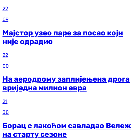
22
09
Мајстор узео паре за посао који
није одрадио
22
00
На аеродрому заплијењена дрога
вриједна милион евра
21
38
Борац с лакоћом савладао Вележ
на старту сезоне