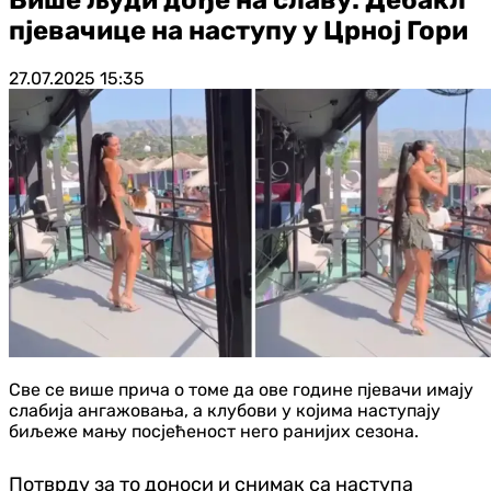
пјевачице на наступу у Црној Гори
27.07.2025
15:35
Све се више прича о томе да ове године пјевачи имају
слабија ангажовања, а клубови у којима наступају
биљеже мању посјећеност него ранијих сезона.
Потврду за то доноси и снимак са наступа