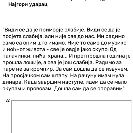
Најгори ударац
"Види се да је приморје слабије. Види се да је
посјета слабија, али није све до нас. Ми радимо
само са оним што имамо. Није то само до музике
и ноћног живота - све је овдје јако скупо! Од
палачинки, пића, храна... И претпрошла година је
прошла лошије, а ова је још слабија. Радимо за
паре не за кромпир. Ја сам дошла да се извучем.
На просјачком сам штапу. На рачуну имам нула
динара. Када завршим наступе, идем да се мало
окупам и провозам. Дошла сам да се опоравим".