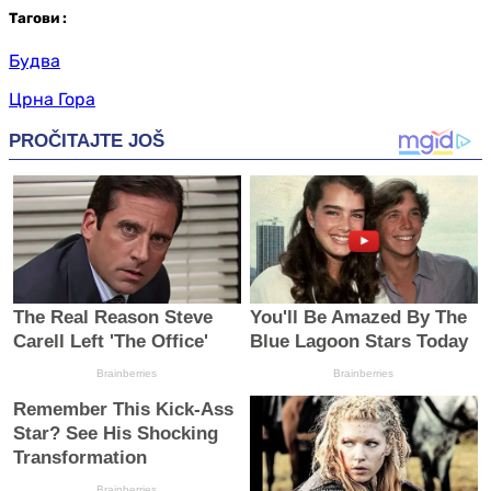
Таг
ови
:
Будва
Црна Гора