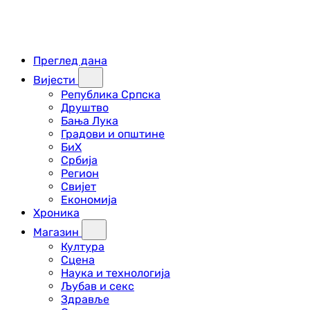
Преглед дана
Вијести
Република Српска
Друштво
Бања Лука
Градови и општине
БиХ
Србија
Регион
Свијет
Економија
Хроника
Магазин
Култура
Сцена
Наука и технологија
Љубав и секс
Здравље