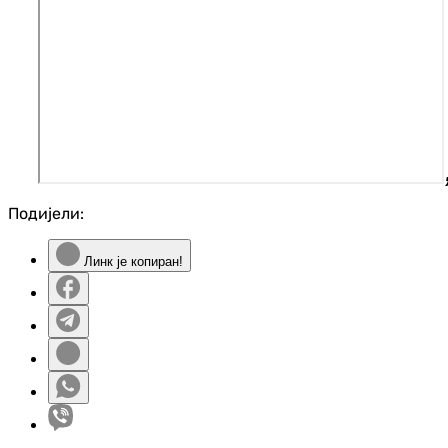
Подијели:
Линк је копиран!