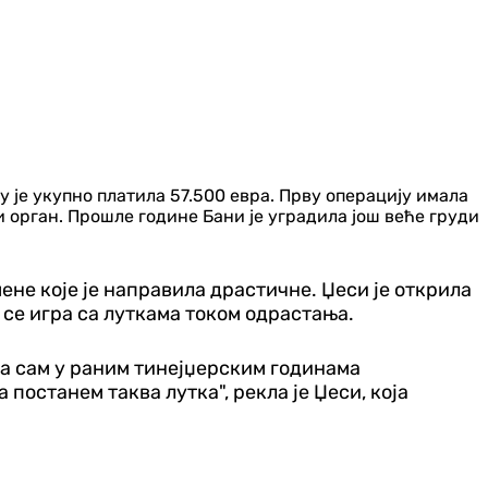
у је укупно платила 57.500 евра. Прву операцију имала
ни орган. Прошле године Бани је уградила још веће груди
ене које је направила драстичне. Џеси је открила
а се игра са луткама током одрастања.
да сам у раним тинејџерским годинама
постанем таква лутка", рекла је Џеси, која