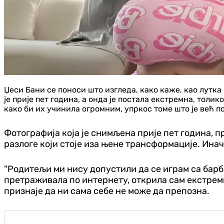
Џеси Бани се поноси што изгледа, како каже, као лутка 
је прије пет година, а онда је постала екстремна, толи
како би их учинила огромним, упркос томе што је већ по
Фотографија која је снимљена прије пет година, п
разлоге који стоје иза њене трансформације. Иначе 
"Родитељи ми нису допустили да се играм са барб
претраживала по интернету, открила сам екстремне 
признаје да ни сама себе не може да препозна.