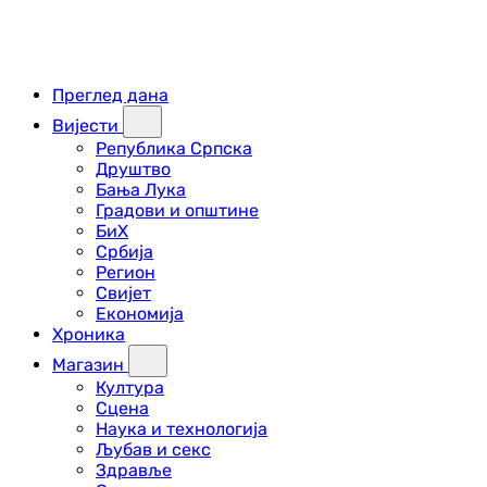
Преглед дана
Вијести
Република Српска
Друштво
Бања Лука
Градови и општине
БиХ
Србија
Регион
Свијет
Економија
Хроника
Магазин
Култура
Сцена
Наука и технологија
Љубав и секс
Здравље