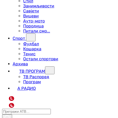
Стил
Занимљивости
Савјети
Вицеви
Ауто-мото
Породица
Питали смо...
Спорт
Фудбал
Кошарка
Тенис
Остали спортови
Архива
ТВ ПРОГРАМ
ТВ Распоред
Програм
А РАДИО
L