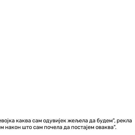
евојка каква сам одувијек жељела да будем", рекла
м након што сам почела да постајем оваква".