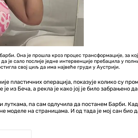
барби. Она је прошла кроз процес трансформације, за кој
ко да је сало послије једне интервенције пребацила у пол
стигла свој циљ да има највеће груди у Аустрији.
рије пластичних операција, показује колико су пром
је из Беча, а рекла је како јој је било забрањено д
и луткама, па сам одлучила да постанем Барби. Ка
моделе на страницама. И од тада је мој сан био да 