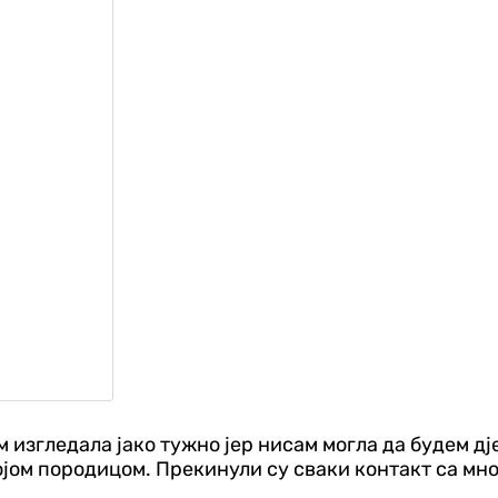
 изгледала јако тужно јер нисам могла да будем дј
војом породицом. Прекинули су сваки контакт са мно