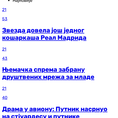
Најновије
21
53
Звезда довела још једног
кошаркаша Реал Мадрида
21
43
Њемачка спрема забрану
друштвених мрежа за младе
21
40
Драма у авиону: Путник насрнуо
на стјуардесу и путнике