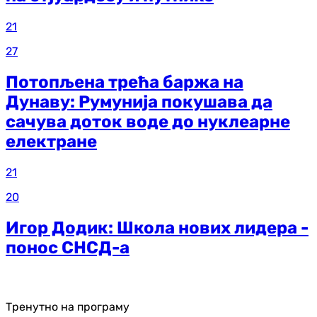
21
27
Потопљена трећа баржа на
Дунаву: Румунија покушава да
сачува доток воде до нуклеарне
електране
21
20
Игор Додик: Школа нових лидера -
понос СНСД-а
Тренутно на програму