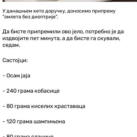
У данашњем кето доручку, доносимо припрему
"омлета без диоптрије".
Да бисте припремили ово јело, потребно је да
издвојите пет минута, а да бисте га скували,
седам.
Састојци:
- Осам јаја
- 240 грама кобасице
- 80 грама киселих краставаца
- 120 грама шампињона
- 80 грама сланине