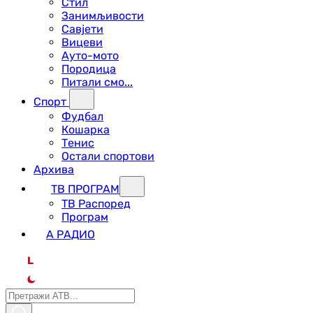
Стил
Занимљивости
Савјети
Вицеви
Ауто-мото
Породица
Питали смо...
Спорт
Фудбал
Кошарка
Тенис
Остали спортови
Архива
ТВ ПРОГРАМ
ТВ Распоред
Програм
А РАДИО
L