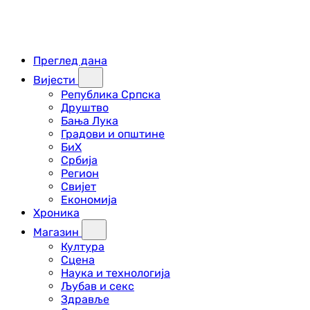
Преглед дана
Вијести
Република Српска
Друштво
Бања Лука
Градови и општине
БиХ
Србија
Регион
Свијет
Економија
Хроника
Магазин
Култура
Сцена
Наука и технологија
Љубав и секс
Здравље