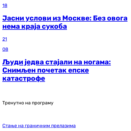
18
Јасни услови из Москве: Без овога
нема краја сукоба
21
08
Људи једва стајали на ногама:
Снимљен почетак епске
катастрофе
Тренутно на програму
Стање на граничним прелазима