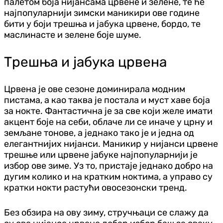
палетом боја нијансама црвене и зелене, те ће
најпопуларнији зимски маникири ове године
бити у боји трешња и јабука црвене, бордо, те
маслинасте и зелене боје шуме.
Трешња и јабука црвена
Црвена је ове сезоне доминирала модним
пистама, а као таква је постала и муст хаве боја
за нокте. Фантастична је за све који желе имати
акцент боје на себи, облаче ли се иначе у црну и
земљане тонове, а једнако тако је и једна од
елегантнијих нијанси. Маникир у нијанси црвене
трешње или црвене јабуке најпопуларнији је
избор ове зиме. Уз то, пристаје једнако добро на
дугим колико и на кратким ноктима, а управо су
кратки нокти растући овосезонски тренд.
Без обзира на ову зиму, стручњаци се слажу да