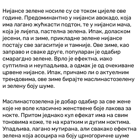
Нијансе зелене носиле су се током цијеле ове
године. Предоминантно у нијанси авокадо, која
има лагано жућкасти подтон, те у нијанси мача,
која је лијепа, пастелна зелена. Ипак, доласком
јесени, па и зиме, прикладне зелене нијансе
постају све загаситије и тамније. Ове зиме, као
заправо и сваке друге, популаран је одабир
смарагдно зелене. Врло је ефектна, иако
суптилна и неупадљива, а одмак је од очекиване
црвене нијансе. Ипак, причамо ли о актуелним
трендовима, ове зиме бирајте маслинастозелену
и зелену боју шуме.
Маслинастозелена је добар одабир за све жене
које не воле класично женствене боје лакова за
нокте. Притом једнако кул ефекат има на свим
тоновима коже, те на кратким и дугим ноктима.
Упадљива, лагано мутирана, али свакако ефектна
зелена која асоцира на боју црногоричне шуме