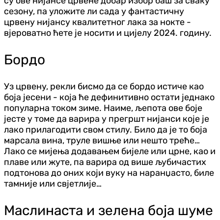
су ове нијансе црвене добар избор баш за сваку
сезону, па уложите ли сада у фантастичну
црвену нијансу квалитетног лака за нокте -
вјероватно ћете је носити и цијелу 2024. годину.
Бордо
Уз црвену, рекли бисмо да се бордо истиче као
боја јесени - која ће дефинитивно остати једнако
популарна током зиме. Наиме, љепота ове боје
јесте у томе да варира у прегршт нијанси које је
лако прилагодити свом стилу. Било да је то боја
марсала вина, труле вишње или нешто треће…
Лако се мијења додавањем бијеле или црне, као и
плаве или жуте, па варира од више љубичастих
подтонова до оних који вуку на наранџасто, биле
тамније или свјетлије…
Маслинаста и зелена боја шуме