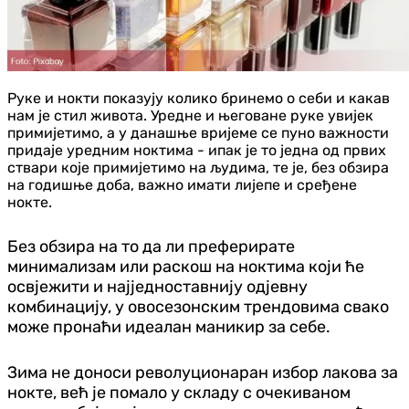
Руке и нокти показују колико бринемо о себи и какав
нам је стил живота. Уредне и његоване руке увијек
примијетимо, а у данашње вријеме се пуно важности
придаје уредним ноктима - ипак је то једна од првих
ствари које примијетимо на људима, те је, без обзира
на годишње доба, важно имати лијепе и сређене
нокте.
Без обзира на то да ли преферирате
минимализам или раскош на ноктима који ће
освјежити и најједноставнију одјевну
комбинацију, у овосезонским трендовима свако
може пронаћи идеалан маникир за себе.
Зима не доноси револуционаран избор лакова за
нокте, већ је помало у складу с очекиваном