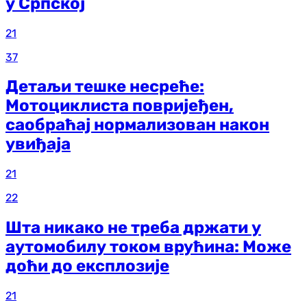
у Српској
21
37
Детаљи тешке несреће:
Мотоциклиста повријеђен,
саобраћај нормализован након
увиђаја
21
22
Шта никако не треба држати у
аутомобилу током врућина: Може
доћи до експлозије
21