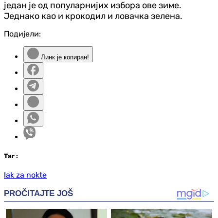
један је од популарнијих избора ове зиме.
Једнако као и крокодил и ловачка зелена.
Подијели:
Линк је копиран!
Таг
:
lak za nokte