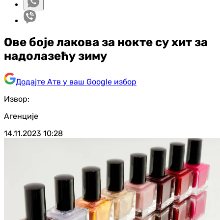
Ове боје лакова за нокте су хит за
надолазећу зиму
Додајте Атв у ваш Google избор
Извор:
Агенције
14.11.2023
10:28