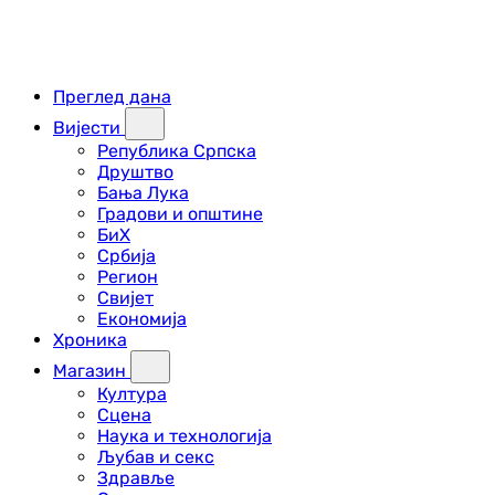
Преглед дана
Вијести
Република Српска
Друштво
Бања Лука
Градови и општине
БиХ
Србија
Регион
Свијет
Економија
Хроника
Магазин
Култура
Сцена
Наука и технологија
Љубав и секс
Здравље