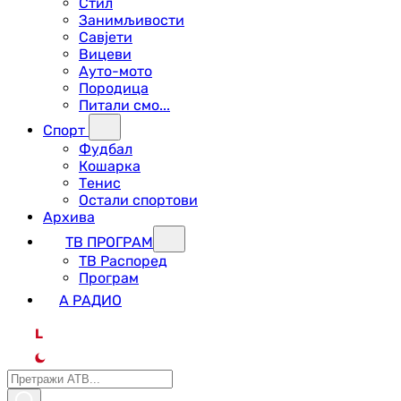
Стил
Занимљивости
Савјети
Вицеви
Ауто-мото
Породица
Питали смо...
Спорт
Фудбал
Кошарка
Тенис
Остали спортови
Архива
ТВ ПРОГРАМ
ТВ Распоред
Програм
А РАДИО
L