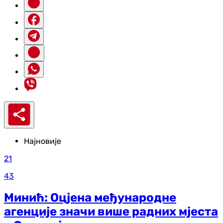
Најновије
21
43
Минић: Оцјена међународне
агенције значи више радних мјеста