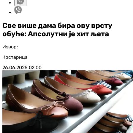
Све више дама бира ову врсту
обуће: Апсолутни је хит љета
Извор:
Крстарица
26.06.2025
02:00