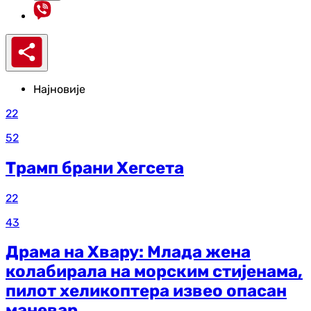
Најновије
22
52
Трамп брани Хегсета
22
43
Драма на Хвару: Млада жена
колабирала на морским стијенама,
пилот хеликоптера извео опасан
маневар