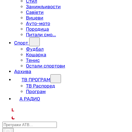
Стил
Занимљивости
Савјети
Вицеви
Ауто-мото
Породица
Питали смо...
Спорт
Фудбал
Кошарка
Тенис
Остали спортови
Архива
ТВ ПРОГРАМ
ТВ Распоред
Програм
А РАДИО
L