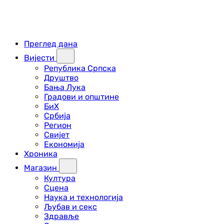
Преглед дана
Вијести
Република Српска
Друштво
Бања Лука
Градови и општине
БиХ
Србија
Регион
Свијет
Економија
Хроника
Магазин
Култура
Сцена
Наука и технологија
Љубав и секс
Здравље