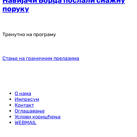
Навијачи Борца послали снажну
поруку
Тренутно на програму
Стање на граничним прелазима
О нама
Импресум
Контакт
Оглашавање
Услови коришћења
WEBMAIL