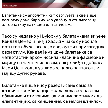
Балетанке су апсолутни хит овог љета и све више
познатих дама бира их као удобну, а стилизовану
алтернативу патикама или штиклама.
Тако су недавно у Њујорку у балетанкама виђене
Кендал Џенер и Ђиђи Хадид – иако су носиле
исти тип обуће, свака је свој аутфит прилагодила
свом стилу. Кендал је уз црне балетанке са
четвртастим врхом носила класичне фармерке и
мајицу са чамцем изрезом, док је Ђиђи одабрала
Мери Џејн модел уз широке царго панталоне и
мајицу дугих рукава.
Балетанке више нису резервисане само за
класичне комбинације – сада долазе у разним
облицима и стиловима, од минималистичких до
елегантнијих, са каишевима, са малом штиклом.