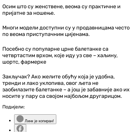
Осим што су женствене, веома су практичне и
пријатне за ношење.
Многи модели доступни су у продавницама често
по веома приступачним цијенама.
Посебно су популарне црне балетанке са
четвртастим врхом, које иду уз све – хаљину,
шортс, фармерке
Закључак? Ако желите обућу која је удобна,
тренди и лако уклопива, овог љета не
заобилазите балетанке – а још је забавније ако их
носите у пару са својом најбољом другарицом.
Подијели:
Линк је копиран!