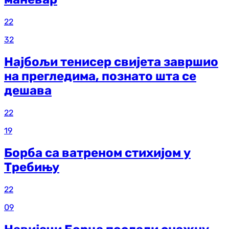
22
32
Најбољи тенисер свијета завршио
на прегледима, познато шта се
дешава
22
19
Борба са ватреном стихијом у
Требињу
22
09