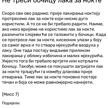
Не треси бочицу лака за нокте
Скоро сви ово радимо: прије лакирања ноктију
протресемо лак за нокте који нисмо дуго
користили. А то се не би требало радити. Наиме,
ако неко вријеме не користимо лак за нокте,
различити слојеви ће се таложити у бочици. Када
се протресе лак за нокте, кисеоник улази у боју
са самог врха и то ствара мјехуриће ваздуха у
лаку. Оне тада постају видљиве приликом
лакирања у облику избочина и малих мјехурића.
Умјесто тога би требало вртјети или котрљати
бочицу. Такође, може се покушати загријати лак
за нокте трљајући га између дланова прије
отварања. Тиме лак за нокте поновно постаје
течан и боја се може равномјерно нанијети.
(Мисс 7)
Подијели: