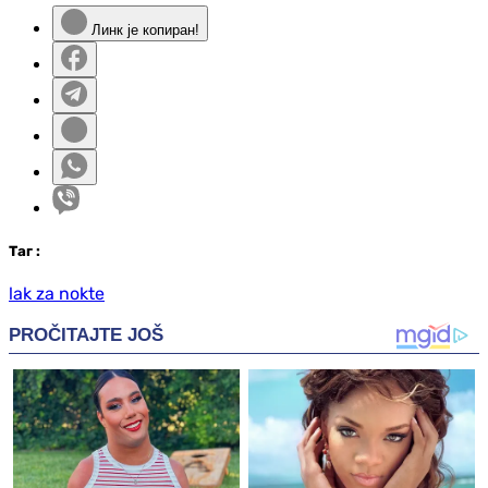
Линк је копиран!
Таг
:
lak za nokte