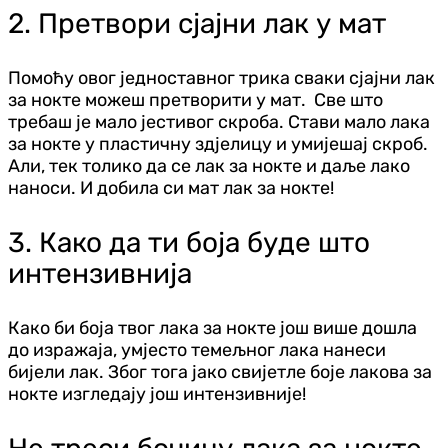
2. Претвори сјајни лак у мат
Помоћу овог једноставног трика сваки сјајни лак
за нокте можеш претворити у мат. Све што
требаш је мало јестивог скроба. Стави мало лака
за нокте у пластичну здјелицу и умијешај скроб.
Али, тек толико да се лак за нокте и даље лако
наноси. И добила си мат лак за нокте!
3. Како да ти боја буде што
интензивнија
Како би боја твог лака за нокте још више дошла
до изражаја, умјесто темељног лака нанеси
бијели лак. Због тога јако свијетле боје лакова за
нокте изгледају још интензивније!