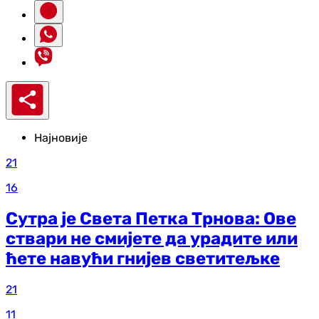
Најновије
21
16
Сутра је Света Петка Трнова: Ове
ствари не смијете да урадите или
ћете навући гнијев светитељке
21
11