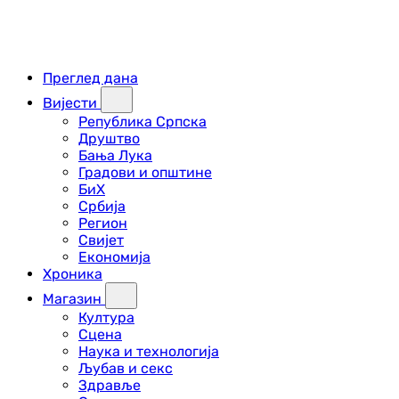
Преглед дана
Вијести
Република Српска
Друштво
Бања Лука
Градови и општине
БиХ
Србија
Регион
Свијет
Економија
Хроника
Магазин
Култура
Сцена
Наука и технологија
Љубав и секс
Здравље