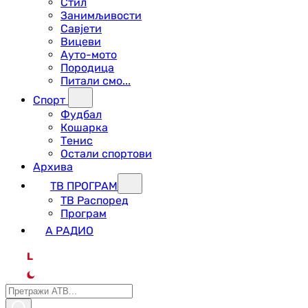
Стил
Занимљивости
Савјети
Вицеви
Ауто-мото
Породица
Питали смо...
Спорт
Фудбал
Кошарка
Тенис
Остали спортови
Архива
ТВ ПРОГРАМ
ТВ Распоред
Програм
А РАДИО
L