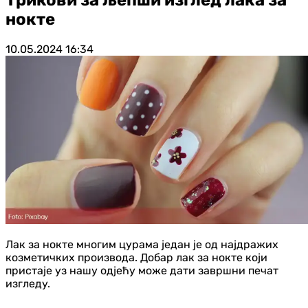
нокте
10.05.2024
16:34
Лак за нокте многим цурама један је од најдражих
козметичких производа. Добар лак за нокте који
пристаје уз нашу одјећу може дати завршни печат
изгледу.