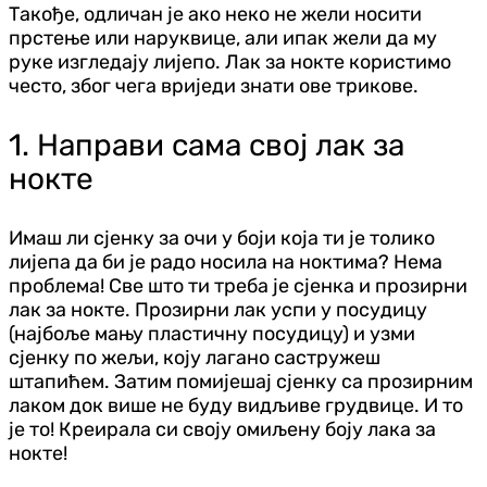
Такође, одличан је ако неко не жели носити
прстење или наруквице, али ипак жели да му
руке изгледају лијепо. Лак за нокте користимо
често, због чега вриједи знати ове трикове.
1. Направи сама свој лак за
нокте
Имаш ли сјенку за очи у боји која ти је толико
лијепа да би је радо носила на ноктима? Нема
проблема! Све што ти треба је сјенка и прозирни
лак за нокте. Прозирни лак успи у посудицу
(најбоље мању пластичну посудицу) и узми
сјенку по жељи, коју лагано састружеш
штапићем. Затим помијешај сјенку са прозирним
лаком док више не буду видљиве грудвице. И то
је то! Креирала си своју омиљену боју лака за
нокте!