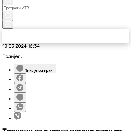
10.05.2024
16:34
Подијели:
Линк је копиран!
Трикови за љепши изглед лака за