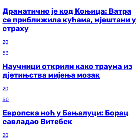
Драматично је код Коњица: Ватра
се приближила кућама, мјештани у
страху
20
53
Научници открили како траума из
д‌јетињства мијења мозак
20
50
Европска ноћ у Бањалуци: Борац
савладао Витебск
20