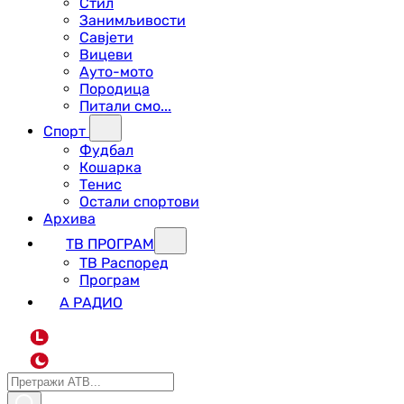
Стил
Занимљивости
Савјети
Вицеви
Ауто-мото
Породица
Питали смо...
Спорт
Фудбал
Кошарка
Тенис
Остали спортови
Архива
ТВ ПРОГРАМ
ТВ Распоред
Програм
А РАДИО
L