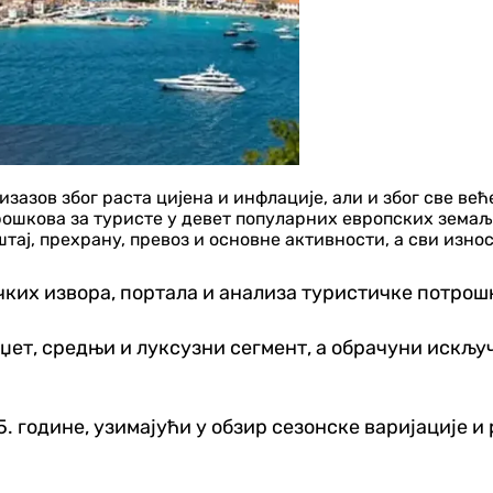
зазов због раста цијена и инфлације, али и због све ве
шкова за туристе у девет популарних европских земаља:
штај, прехрану, превоз и основне активности, а сви изно
ких извора, портала и анализа туристичке потрош
џет, средњи и луксузни сегмент, а обрачуни искљу
. године, узимајући у обзир сезонске варијације и