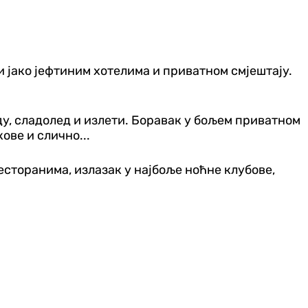
 јако јефтиним хотелима и приватном смјештају.
у, сладолед и излети. Боравак у бољем приватном
ове и слично...
есторанима, излазак у најбоље ноћне клубове,