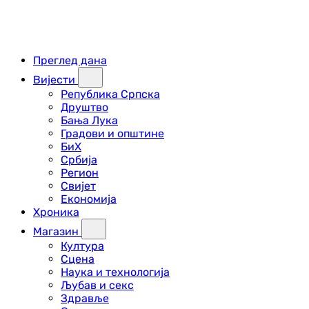
Преглед дана
Вијести
Република Српска
Друштво
Бања Лука
Градови и општине
БиХ
Србија
Регион
Свијет
Економија
Хроника
Магазин
Култура
Сцена
Наука и технологија
Љубав и секс
Здравље