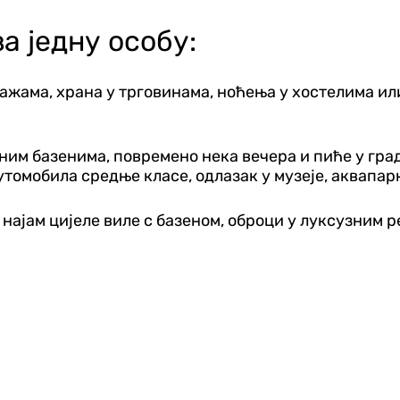
а једну особу:
жама, храна у трговинама, ноћења у хостелима или
им базенима, повремено нека вечера и пиће у град
утомобила средње класе, одлазак у музеје, аквапарк
најам цијеле виле с базеном, оброци у луксузним р