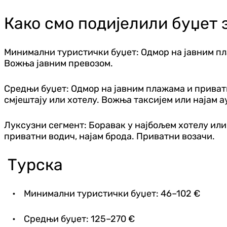
Како смо подијелили буџет з
Минимални туристички буџет: Одмор на јавним пла
Вожња јавним превозом.
Средњи буџет: Одмор на јавним плажама и приватн
смјештају или хотелу. Вожња таксијем или најам а
Луксузни сегмент: Боравак у најбољем хотелу или 
приватни водич, најам брода. Приватни возачи.
Турска
• Минимални туристички буџет: 46–102 €
• Средњи буџет: 125–270 €