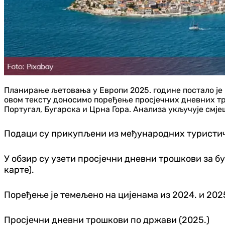
Планирање љетовања у Европи 2025. године постало је и
овом тексту доносимо поређење просјечних дневних тро
Португал, Бугарска и Црна Гора. Анализа укључује смје
Подаци су прикупљени из међународних туристич
У обзир су узети просјечни дневни трошкови за бу
карте).
Поређење је темељено на цијенама из 2024. и 2025
Просјечни дневни трошкови по држави (2025.)