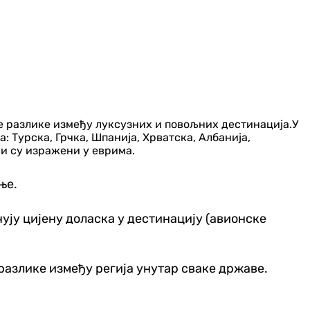
ће разлике између луксузних и повољних дестинација.У
 Турска, Грчка, Шпанија, Хрватска, Албанија,
си су изражени у еврима.
ње.
чују цијену доласка у дестинацију (авионске
 разлике између регија унутар сваке државе.