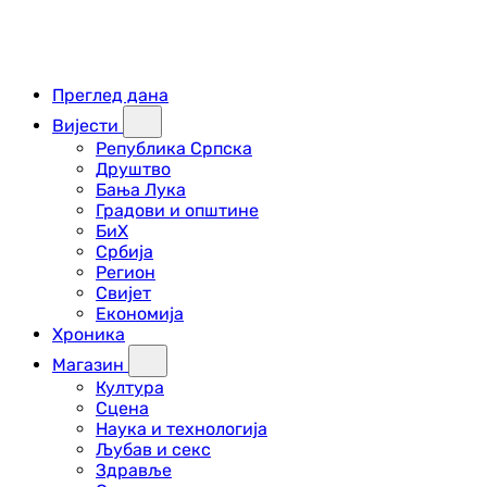
Преглед дана
Вијести
Република Српска
Друштво
Бања Лука
Градови и општине
БиХ
Србија
Регион
Свијет
Економија
Хроника
Магазин
Култура
Сцена
Наука и технологија
Љубав и секс
Здравље