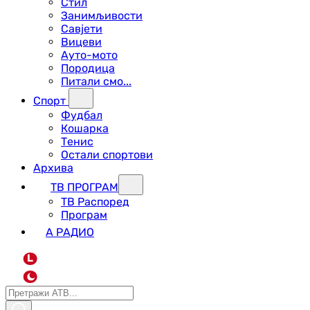
Стил
Занимљивости
Савјети
Вицеви
Ауто-мото
Породица
Питали смо...
Спорт
Фудбал
Кошарка
Тенис
Остали спортови
Архива
ТВ ПРОГРАМ
ТВ Распоред
Програм
А РАДИО
L