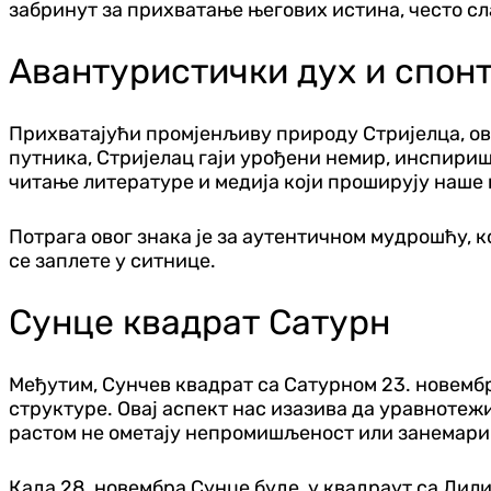
забринут за прихватање његових истина, често сл
Авантуристички дух и спон
Прихватајући промјенљиву природу Стријелца, ов
путника, Стријелац гаји урођени немир, инспири
читање литературе и медија који проширују наше
Потрага овог знака је за аутентичном мудрошћу, 
се заплете у ситнице.
Сунце квадрат Сатурн
Међутим, Сунчев квадрат са Сатурном 23. новембр
структуре. Овај аспект нас изазива да уравнотеж
растом не ометају непромишљеност или занемар
Када 28. новембра Сунце буде у квадраут са Лил