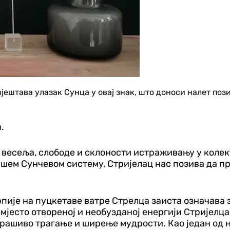
вјештава улазак Сунца у овај знак, што доноси налет поз
.
 весеља, слободе и склоности истраживању у колект
шем Сунчевом систему, Стријелац нас позива да пр
ије на пуцкетаве ватре Стрелца заиста означава 
јесто отвореној и необузданој енергији Стријелца.
страшиво трагање и ширење мудрости. Као један од 