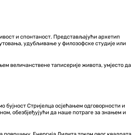
љивост и спонтаност. Представљајући архетип
путовања, удубљивање у филозофске студије или
ањем величанствене таписерије живота, умјесто да
мо бујност Стријелца осјећањем одговорности и
ном, обезбјеђујући да наше потраге за знањем и
а површину. Енергија Лилита током овог квадрата