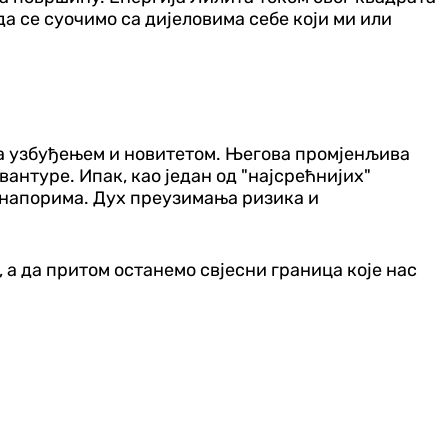
а се суочимо са дијеловима себе који ми или
за узбуђењем и новитетом. Његова промјенљива
антуре. Ипак, као један од "најсрећнијих"
с напорима. Дух преузимања ризика и
 а да притом останемо свјесни граница које нас