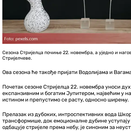
Сезона Стријелца почиње 22. новембра, а уједно и наго
Стријелчеве.
Oва сезона ће такође пријати Водолијама и Вагама
Почетак сезоне Стријелца 22. новембра уноси дух
експанзивним и богатим Јупитером, највећим у на
истином и препустимо се расту, односно ширењу.
Прелазак из дубоких, интроспективних вода Шкорп
трансформише, док емоционалне дубине уступају м
одбацује стријеле према небу, је синоним за неу