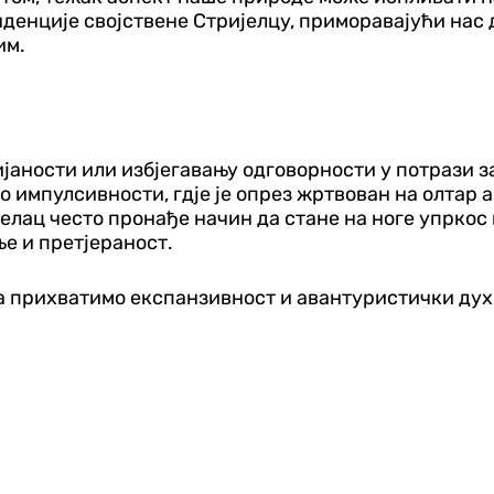
денције својствене Стријелцу, приморавајући нас д
им.
ијаности или избјегавању одговорности у потрази 
мпулсивности, гд‌је је опрез жртвован на олтар ав
елац често пронађе начин да стане на ноге упрко
ње и претјераност.
да прихватимо експанзивност и авантуристички дух,