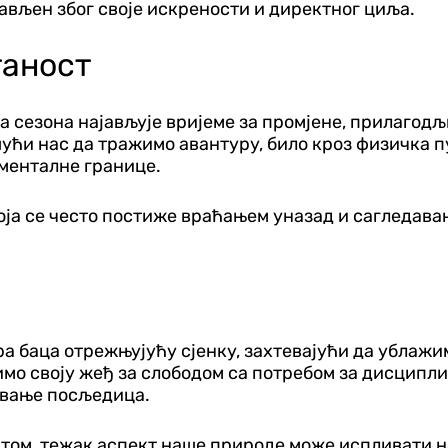
ављен због своје искрености и директног циља.
таност
а сезона најављује вријеме за промјене, прилагод
шући нас да тражимо авантуру, било кроз физичка 
 менталне границе.
која се често постиже враћањем уназад и сагледав
а баца отрежњујућу сјенку, захтевајући да ублажи
имо своју жеђ за слободом са потребом за дисципли
ивање посљедица.
итом, тежак аспект наше природе може испливати н