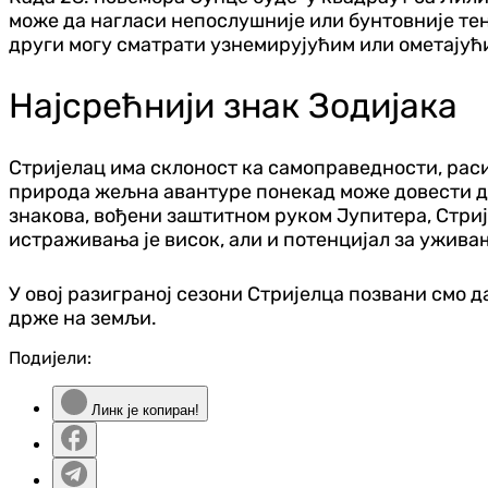
може да нагласи непослушније или бунтовније тен
други могу сматрати узнемирујућим или ометајућ
Најсрећнији знак Зодијака
Стријелац има склоност ка самоправедности, рас
природа жељна авантуре понекад може довести до и
знакова, вођени заштитном руком Јупитера, Стриј
истраживања је висок, али и потенцијал за ужива
У овој разиграној сезони Стријелца позвани смо 
држе на земљи.
Подијели:
Линк је копиран!