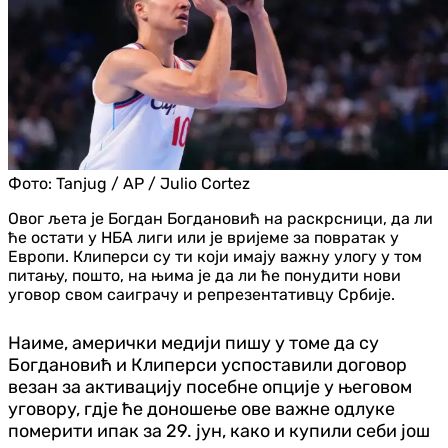
Фото:
Tanjug / AP / Julio Cortez
Овог љета је Богдан Богдановић на раскрсници, да ли
ће остати у НБА лиги или је вријеме за повратак у
Европи. Клиперси су ти који имају важну улогу у том
питању, пошто, на њима је да ли ће понудити нови
уговор свом саиграчу и репрезентативцу Србије.
Наиме, амерички медији пишу у томе да су
Богдановић и Клиперси успоставили договор
везан за активацију посебне опције у његовом
уговору, гдје ће доношење ове важне одлуке
померити ипак за 29. јун, како и купили себи још