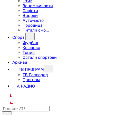
Стил
Занимљивости
Савјети
Вицеви
Ауто-мото
Породица
Питали смо...
Спорт
Фудбал
Кошарка
Тенис
Остали спортови
Архива
ТВ ПРОГРАМ
ТВ Распоред
Програм
А РАДИО
L