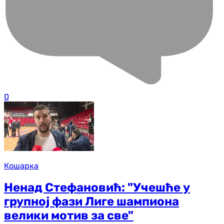
0
Кошарка
Ненад Стефановић: "Учешће у
групној фази Лиге шампиона
велики мотив за све"