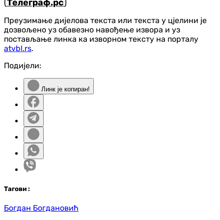
(
Телеграф.рс
)
Преузимање дијелова текста или текста у цјелини је
дозвољено уз обавезно навођење извора и уз
постављање линка ка изворном тексту на порталу
atvbl.rs
.
Подијели:
Линк је копиран!
Таг
ови
:
Богдан Богдановић