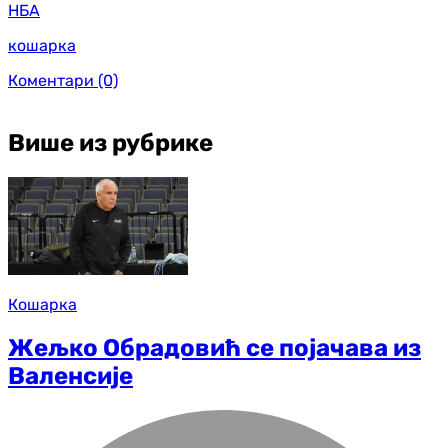
НБА
кошарка
Коментари
(0)
Више из рубрике
Кошарка
Жељко Обрадовић се појачава из
Валенсије