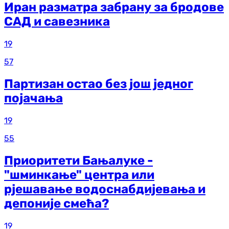
Иран разматра забрану за бродове
САД и савезника
19
57
Партизан остао без још једног
појачања
19
55
Приоритети Бањалуке -
"шминкање" центра или
рјешавање водоснабдијевања и
депоније смећа?
19