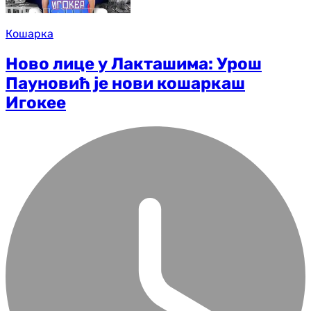
Кошарка
Ново лице у Лакташима: Урош
Пауновић је нови кошаркаш
Игокее