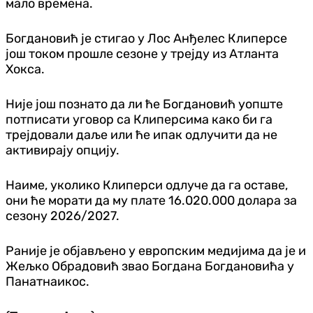
мало времена.
Богдановић је стигао у Лос Анђелес Клиперсе
још током прошле сезоне у трејду из Атланта
Хокса.
Није још познато да ли ће Богдановић уопште
потписати уговор са Клиперсима како би га
трејдовали даље или ће ипак одлучити да не
активирају опцију.
Наиме, уколико Клиперси одлуче да га оставе,
они ће морати да му плате 16.020.000 долара за
сезону 2026/2027.
Раније је објављено у европским медијима да је и
Жељко Обрадовић звао Богдана Богдановића у
Панатнаикос.