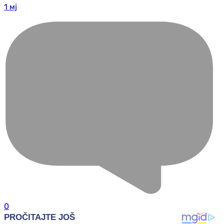
1 мј
0