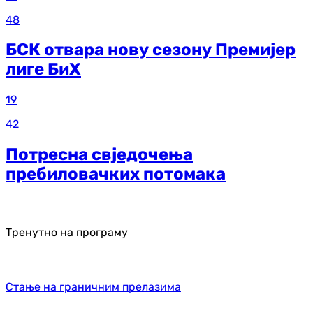
48
БСК отвара нову сезону Премијер
лиге БиХ
19
42
Потресна свједочења
пребиловачких потомака
Тренутно на програму
Стање на граничним прелазима