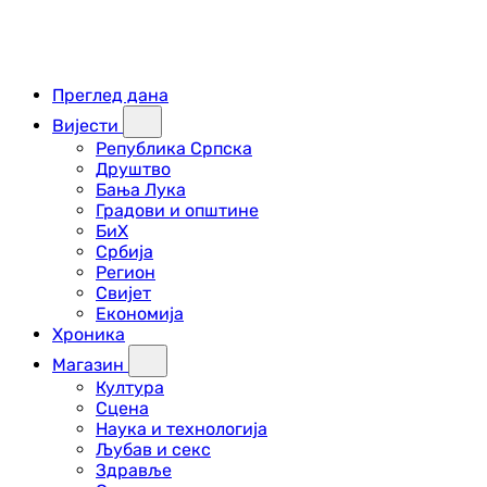
Преглед дана
Вијести
Република Српска
Друштво
Бања Лука
Градови и општине
БиХ
Србија
Регион
Свијет
Економија
Хроника
Магазин
Култура
Сцена
Наука и технологија
Љубав и секс
Здравље