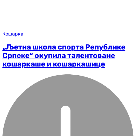
Кошарка
„Љетна школа спорта Републике
Српске“ окупила талентоване
кошаркаше и кошаркашице