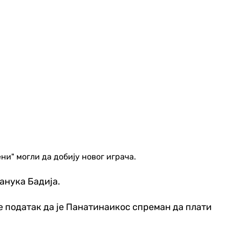
и" могли да добију новог играча.
анука Бадија.
е податак да је Панатинаикос спреман да плати