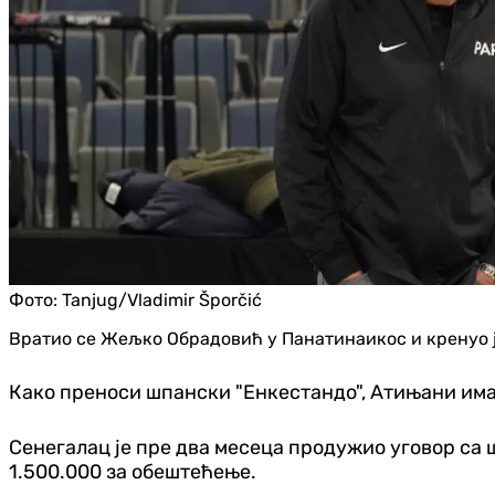
Фото:
Tanjug/Vladimir Šporčić
Вратио се Жељко Обрадовић у Панатинаикос и кренуо је
Како преноси шпански "Енкестандо", Атињани има
Сенегалац је пре два месеца продужио уговор са 
1.500.000 за обештећење.