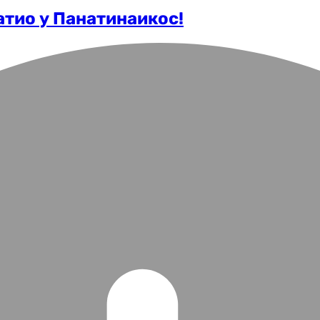
тио у Панатинаикос!