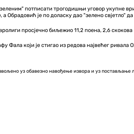
"зеленим" потписати трогодишњи уговор укупне ври
а Обрадовић је по доласку дао "зелено свјетло" да
Евролиги просјечно биљежио 11,2 поена, 2,6 скокова 
фу Фала који је стигао из редова највећег ривала 
озвољено уз обавезно навођење извора и уз постављање 