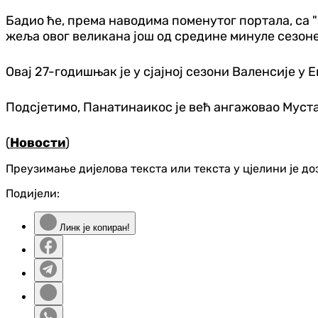
Бадио ће, према наводима поменутог портала, са 
жеља овог великана још од средине минуле сезоне, 
Овај 27-годишњак је у сјајној сезони Валенсије у 
Подсјетимо, Панатинаикос је већ ангажовао Муста
(
Новости
)
Преузимање дијелова текста или текста у цјелини је д
Подијели:
Линк је копиран!