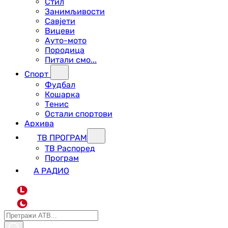
Стил
Занимљивости
Савјети
Вицеви
Ауто-мото
Породица
Питали смо...
Спорт
Фудбал
Кошарка
Тенис
Остали спортови
Архива
ТВ ПРОГРАМ
ТВ Распоред
Програм
А РАДИО
L