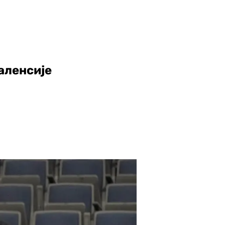
аленсије