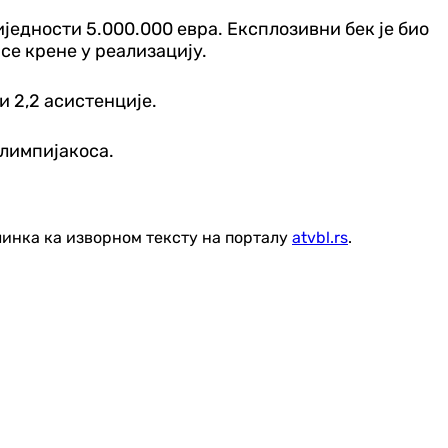
једности 5.000.000 евра. Експлозивни бек је био
 се крене у реализацију.
и 2,2 асистенције.
Олимпијакоса.
линка ка изворном тексту на порталу
atvbl.rs
.