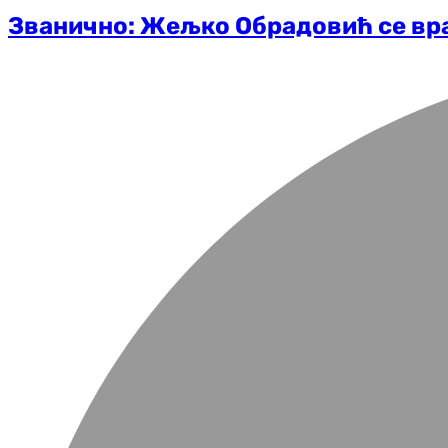
Званично: Жељко Обрадовић се вра