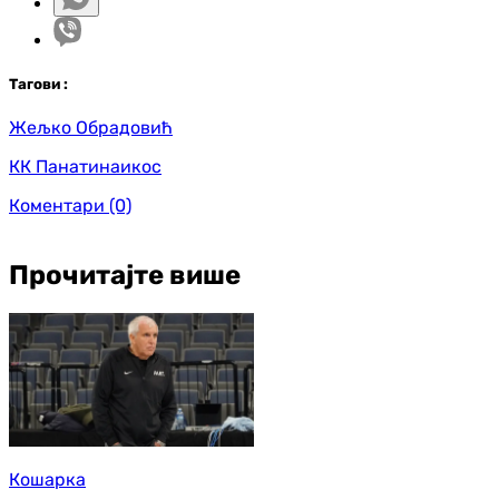
Таг
ови
:
Жељко Обрадовић
КК Панатинаикос
Коментари
(0)
Прочитајте више
Кошарка