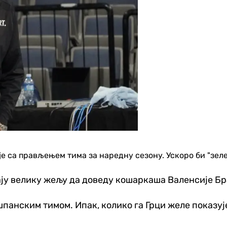
 са прављењем тима за наредну сезону. Ускоро би "зелен
ју велику жељу да доведу кошаркаша Валенсије Бр
шпанским тимом. Ипак, колико га Грци желе показуј