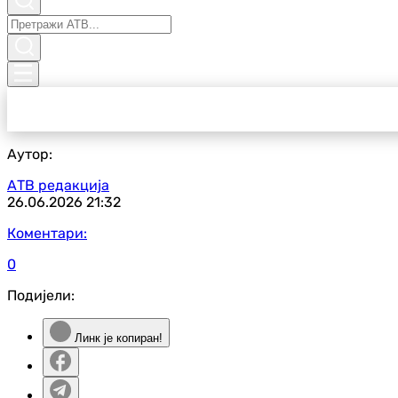
Аутор:
АТВ редакција
26.06.2026
21:32
Коментари:
0
Подијели:
Линк је копиран!