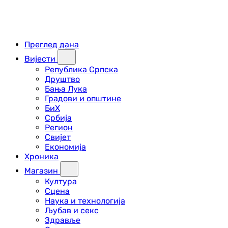
Преглед дана
Вијести
Република Српска
Друштво
Бања Лука
Градови и општине
БиХ
Србија
Регион
Свијет
Економија
Хроника
Магазин
Култура
Сцена
Наука и технологија
Љубав и секс
Здравље