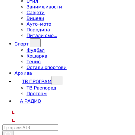
Стил
Занимљивости
Савјети
Вицеви
Ауто-мото
Породица
Питали смо...
Спорт
Фудбал
Кошарка
Тенис
Остали спортови
Архива
ТВ ПРОГРАМ
ТВ Распоред
Програм
А РАДИО
L