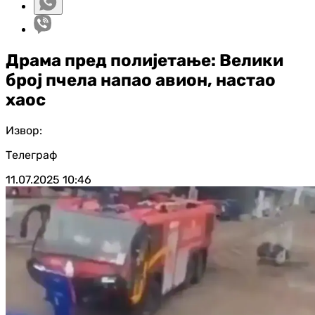
Драма пред полијетање: Велики
број пчела напао авион, настао
хаос
Извор:
Телеграф
11.07.2025
10:46