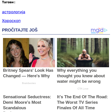
Таг
ови
:
астрологија
Хороскоп