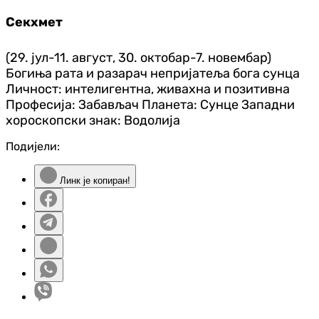
Секхмет
(29. јул-11. август, 30. октобар-7. новембар)
Богиња рата и разарач непријатеља бога сунца
Личност: интелигентна, живахна и позитивна
Професија: Забављач Планета: Сунце Западни
хороскопски знак: Водолија
Подијели:
Линк је копиран!