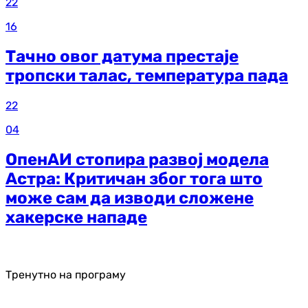
22
16
Тачно овог датума престаје
тропски талас, температура пада
22
04
ОпенАИ стопира развој модела
Астра: Критичан због тога што
може сам да изводи сложене
хакерске нападе
Тренутно на програму