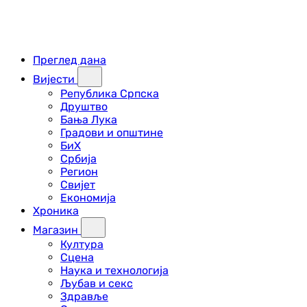
Преглед дана
Вијести
Република Српска
Друштво
Бања Лука
Градови и општине
БиХ
Србија
Регион
Свијет
Економија
Хроника
Магазин
Култура
Сцена
Наука и технологија
Љубав и секс
Здравље