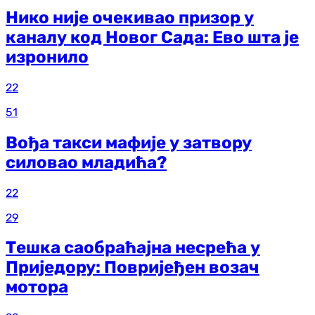
Нико није очекивао призор у
каналу код Новог Сада: Ево шта је
изронило
22
51
Вођа такси мафије у затвору
силовао младића?
22
29
Тешка саобраћајна несрећа у
Приједору: Повријеђен возач
мотора