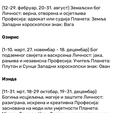
(12-29. фебруар, 20-31. август) Земаљски бог
Личност: верна, отворена и осјетљива
Професија: адвокат или судија Планета: Земља
Западни хороскопски знак: Вага
Озирис
(1-10. март, 27. новембар - 18. децембар) Бог
подземног свијета и васкрсења Личност: јака,
рањива и независна Професија: Учитељ Планета:
Плутон и Сунце Западни хороскопски знак: Ован
Изида
(11-31. мрт, 18-29 октобар, 19-31. децембар)
Богиња исцјељења, магије и заштите Личност:
разиграна, искрена и креативна Професија:
заснована на моди или умјетности Планета: