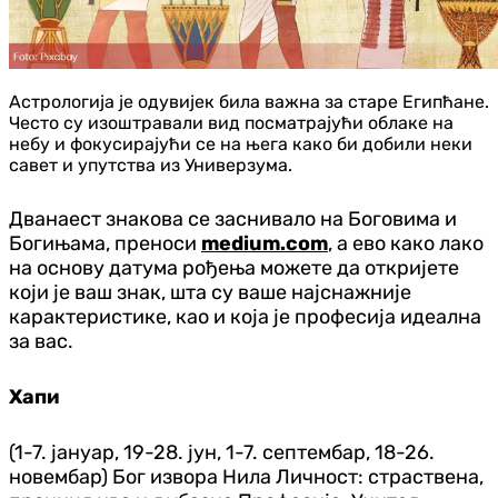
Астрологија је одувијек била важна за старе Египћане.
Често су изоштравали вид посматрајући облаке на
небу и фокусирајући се на њега како би добили неки
савет и упутства из Универзума.
Дванаест знакова се заснивало на Боговима и
Богињама, преноси
medium.com
, а ево како лако
на основу датума рођења можете да откријете
који је ваш знак, шта су ваше најснажније
карактеристике, као и која је професија идеална
за вас.
Хапи
(1-7. јануар, 19-28. јун, 1-7. септембар, 18-26.
новембар) Бог извора Нила Личност: страствена,