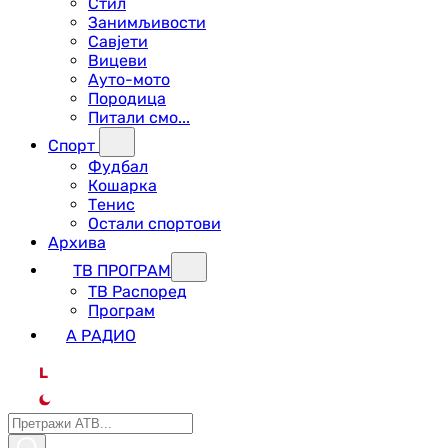
Стил
Занимљивости
Савјети
Вицеви
Ауто-мото
Породица
Питали смо...
Спорт
Фудбал
Кошарка
Тенис
Остали спортови
Архива
ТВ ПРОГРАМ
ТВ Распоред
Програм
А РАДИО
L