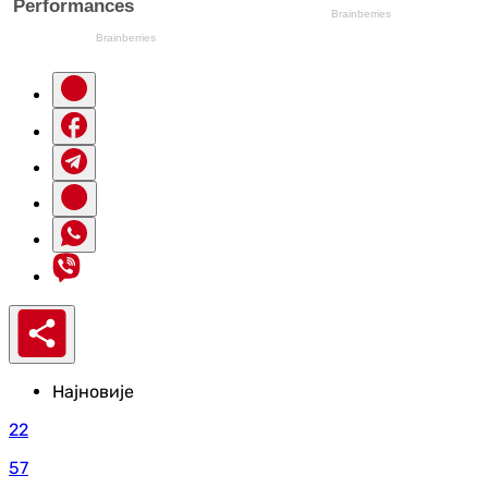
Најновије
22
57