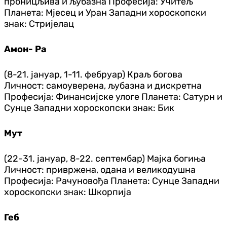
проницљива и љубазна Професија: Учитељ
Планета: Мјесец и Уран Западни хороскопски
знак: Стријелац
Амон- Ра
(8-21. јануар, 1-11. фебруар) Краљ богова
Личност: самоуверена, љубазна и дискретна
Професија: Финансијске улоге Планета: Сатурн и
Сунце Западни хороскопски знак: Бик
Мут
(22-31. јануар, 8-22. септембар) Мајка богиња
Личност: привржена, одана и великодушна
Професија: Рачуновођа Планета: Сунце Западни
хороскопски знак: Шкорпија
Геб