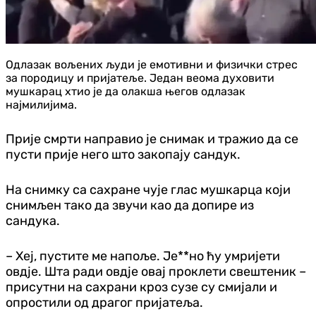
Одлазак вољених људи је емотивни и физички стрес
за породицу и пријатеље. Један веома духовити
мушкарац хтио је да олакша његов одлазак
најмилијима.
Прије смрти направио је снимак и тражио да се
пусти прије него што закопају сандук.
На снимку са сахране чује глас мушкарца који
снимљен тако да звучи као да допире из
сандука.
– Хеј, пустите ме напоље. Је**но ћу умријети
овдје. Шта ради овдје овај проклети свештеник –
присутни на сахрани кроз сузе су смијали и
опростили од драгог пријатеља.