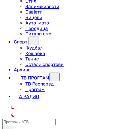
Стил
Занимљивости
Савјети
Вицеви
Ауто-мото
Породица
Питали смо...
Спорт
Фудбал
Кошарка
Тенис
Остали спортови
Архива
ТВ ПРОГРАМ
ТВ Распоред
Програм
А РАДИО
L