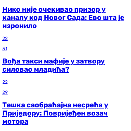
Нико није очекивао призор у
каналу код Новог Сада: Ево шта је
изронило
22
51
Вођа такси мафије у затвору
силовао младића?
22
29
Тешка саобраћајна несрећа у
Приједору: Повријеђен возач
мотора