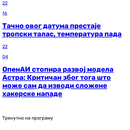
22
16
Тачно овог датума престаје
тропски талас, температура пада
22
04
ОпенАИ стопира развој модела
Астра: Критичан због тога што
може сам да изводи сложене
хакерске нападе
Тренутно на програму