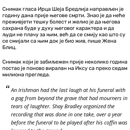
Снимак гласа Ирца Шеја Бредлија направљен је
годину дана прије његове смрти. Знао је да неће
преживјети тешку болест и желио је да његова
сахрана буде у духу његовог карактера и да
људи не плачу за њим, већ да се смију као што су
се смијали са њим док је био жив, пише Жена
Блиц.
Снимак који је забиљежен прије неколико година
постао је поново виралан на Иксу са преко седам
милиона прегледа.
An Irishman had the last laugh at his funeral with
a gag from beyond the grave that had mourners in
tears of laughter. Shay Bradley organized the
recording that was done in one take, over a year
before the funeral to be played after his coffin was