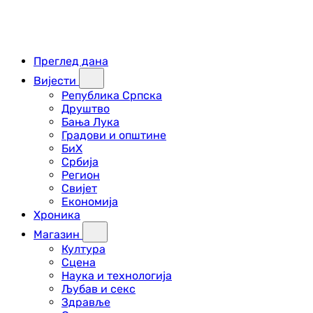
Преглед дана
Вијести
Република Српска
Друштво
Бања Лука
Градови и општине
БиХ
Србија
Регион
Свијет
Економија
Хроника
Магазин
Култура
Сцена
Наука и технологија
Љубав и секс
Здравље