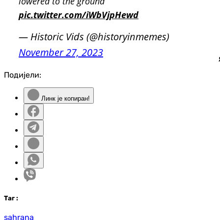
lowered to the ground
pic.twitter.com/iWbVjpHewd
— Historic Vids (@historyinmemes)
November 27, 2023
Подијели:
Линк је копиран!
Таг
:
sahrana