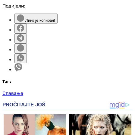
Подијели:
Линк је копиран!
Таг
:
Спавање