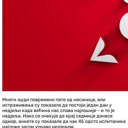
Многи људи повремено пате од несанице, али
истраживања су показала да постоји један дан у
недјељи када већина нас спава најлошије - и то је
недјеља. Иако се очекује да крај седмице донесе
одмор, анкете су показале да чак 45 одсто испитаника
најтеже заспи управо недјељом.