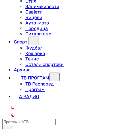
Стил
Занимљивости
Савјети
Вицеви
Ауто-мото
Породица
Питали смо...
Спорт
Фудбал
Кошарка
Тенис
Остали спортови
Архива
ТВ ПРОГРАМ
ТВ Распоред
Програм
А РАДИО
L