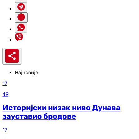
Најновије
17
49
Историјски низак ниво Дунава
зауставио бродове
17