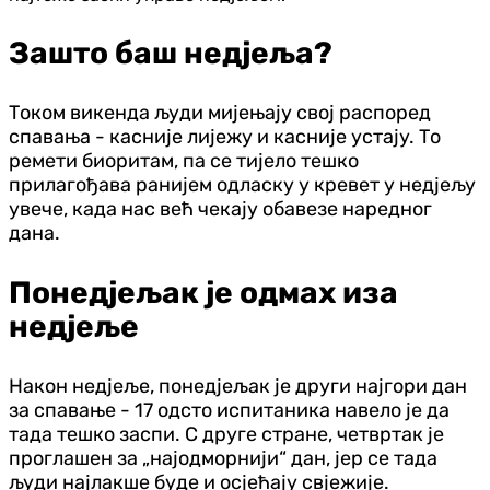
Зашто баш недјеља?
Током викенда људи мијењају свој распоред
спавања - касније лијежу и касније устају. То
ремети биоритам, па се тијело тешко
прилагођава ранијем одласку у кревет у недјељу
увече, када нас већ чекају обавезе наредног
дана.
Понедјељак је одмах иза
недјеље
Након недјеље, понедјељак је други најгори дан
за спавање - 17 одсто испитаника навело је да
тада тешко заспи. С друге стране, четвртак је
проглашен за „најодморнији“ дан, јер се тада
људи најлакше буде и осјећају свјежије.