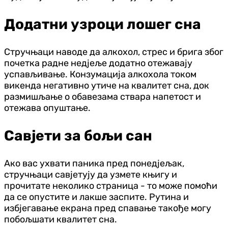
Додатни узроци лошег сна
Стручњаци наводе да алкохол, стрес и брига због
почетка радне недјеље додатно отежавају
успављивање. Конзумација алкохола током
викенда негативно утиче на квалитет сна, док
размишљање о обавезама ствара напетост и
отежава опуштање.
Савјети за бољи сан
Ако вас ухвати паника пред понедјељак,
стручњаци савјетују да узмете књигу и
прочитате неколико страница - то може помоћи
да се опустите и лакше заспите. Рутина и
избјегавање екрана пред спавање такође могу
побољшати квалитет сна.