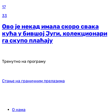
17
33
Ово је некад имала скоро свака
кућа у бившој Југи, колекционари
га скупо плаћају
Тренутно на програму
Стање на граничним прелазима
О нама