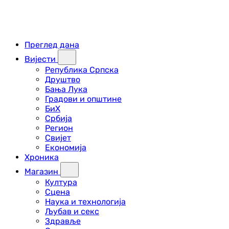
Преглед дана
Вијести
Република Српска
Друштво
Бања Лука
Градови и општине
БиХ
Србија
Регион
Свијет
Економија
Хроника
Магазин
Култура
Сцена
Наука и технологија
Љубав и секс
Здравље