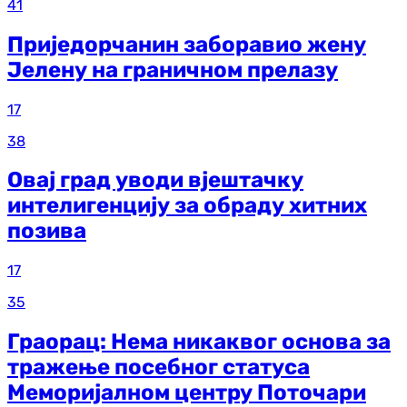
41
Приједорчанин заборавио жену
Јелену на граничном прелазу
17
38
Овај град уводи вјештачку
интелигенцију за обраду хитних
позива
17
35
Граорац: Нема никаквог основа за
тражење посебног статуса
Меморијалном центру Поточари