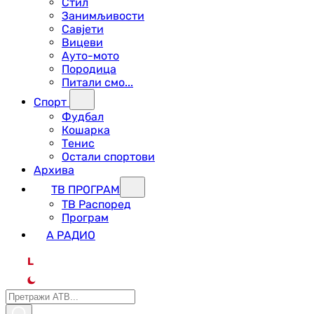
Стил
Занимљивости
Савјети
Вицеви
Ауто-мото
Породица
Питали смо...
Спорт
Фудбал
Кошарка
Тенис
Остали спортови
Архива
ТВ ПРОГРАМ
ТВ Распоред
Програм
А РАДИО
L