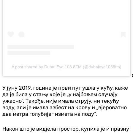
A post shared by Dubai Eye 103.8FM (@dubaieye1038fm)
У јуну 2019. године је први пут ушла у кућу, каже
да је била у стању које је „у најбољем случају
ужасно“. Такође, није имала струју, ни текућу
воду, али је имала азбест на крову и „вјероватно
два метра голубијег измета на поду“.
Након што је видјела простор, купила је и празну