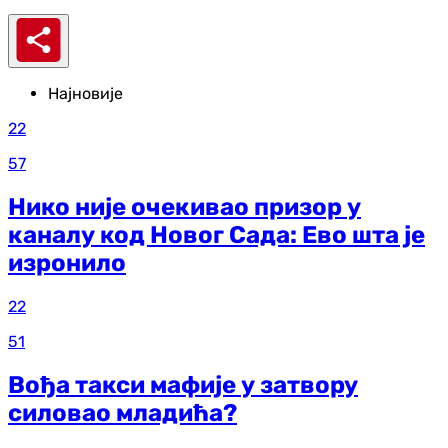
Најновије
22
57
Нико није очекивао призор у
каналу код Новог Сада: Ево шта је
изронило
22
51
Вођа такси мафије у затвору
силовао младића?