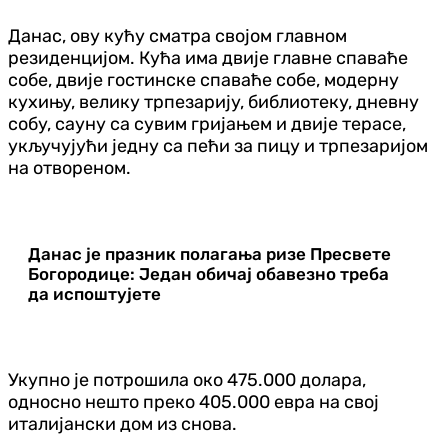
Данас, ову кућу сматра својом главном
резиденцијом. Кућа има двије главне спаваће
собе, двије гостинске спаваће собе, модерну
кухињу, велику трпезарију, библиотеку, дневну
собу, сауну са сувим гријањем и двије терасе,
укључујући једну са пећи за пицу и трпезаријом
на отвореном.
Данас је празник полагања ризе Пресвете
Богородице: Један обичај обавезно треба
да испоштујете
Укупно је потрошила око 475.000 долара,
односно нешто преко 405.000 евра на свој
италијански дом из снова.