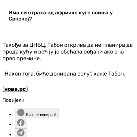
Има ли страха од афричке куге свиња у
Српској?
Такође за ЦНБЦ, Табон открива да не планира да
прода кућу и већ ју је обећала рођаки ако она
прво премине.
„Након тога, биће донирана селу“, каже Табон.
(
нова.рс
)
Подијели:
Линк је копиран!