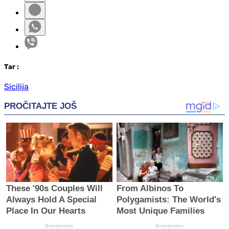
Таг
:
Sicilija