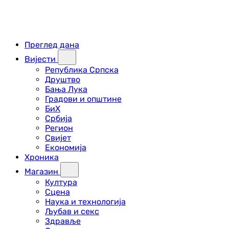
Преглед дана
Вијести
Република Српска
Друштво
Бања Лука
Градови и општине
БиХ
Србија
Регион
Свијет
Економија
Хроника
Магазин
Култура
Сцена
Наука и технологија
Љубав и секс
Здравље