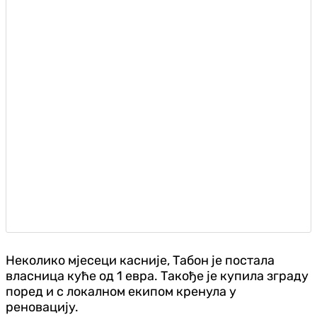
Неколико мјесеци касније, Табон је постала
власница куће од 1 евра. Такође је купила зграду
поред и с локалном екипом кренула у
реновацију.