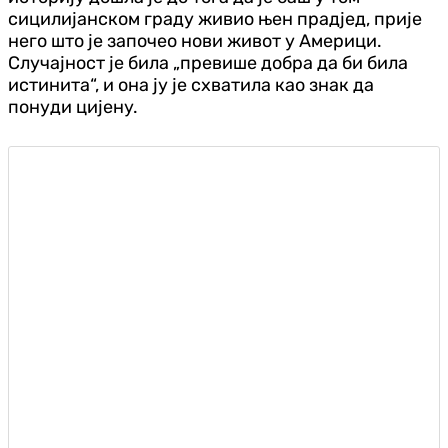
сицилијанском граду живио њен прадјед, прије
него што је започео нови живот у Америци.
Случајност је била „превише добра да би била
истинита“, и она ју је схватила као знак да
понуди цијену.