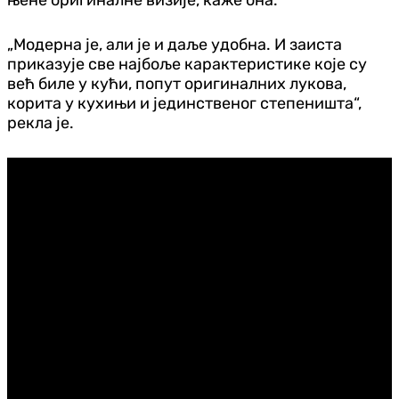
„Модерна је, али је и даље удобна. И заиста
приказује све најбоље карактеристике које су
већ биле у кући, попут оригиналних лукова,
корита у кухињи и јединственог степеништа“,
рекла је.