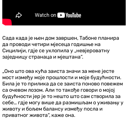
Сада када је њен дом завршен, Табоне планира
да проводи четири мјесеца годишње на
Сицилији, гдје се уклопила у „невјероватну
заједницу странаца и мјештана“.
„Оно што ова кућа заиста значи за мене јесте
мост између моје прошлости и моје будућности.
Била је то прилика да се заиста поново повежем
са очевом лозом. Али то такође говори о мојој
будућности јер је то нешто што сам створила за
себе… гдје могу више да размишљам о уживању у
животу и бољем балансу између посла и
приватног живота“, каже она.