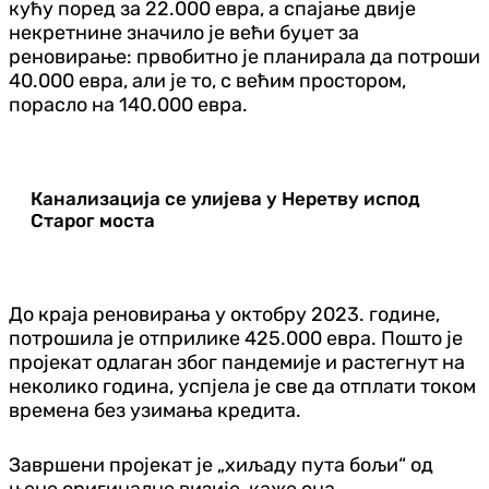
кућу поред за 22.000 евра, а спајање двије
некретнине значило је већи буџет за
реновирање: првобитно је планирала да потроши
40.000 евра, али је то, с већим простором,
порасло на 140.000 евра.
Канализација се улијева у Неретву испод
Старог моста
До краја реновирања у октобру 2023. године,
потрошила је отприлике 425.000 евра. Пошто је
пројекат одлаган због пандемије и растегнут на
неколико година, успјела је све да отплати током
времена без узимања кредита.
Завршени пројекат је „хиљаду пута бољи“ од
њене оригиналне визије, каже она.