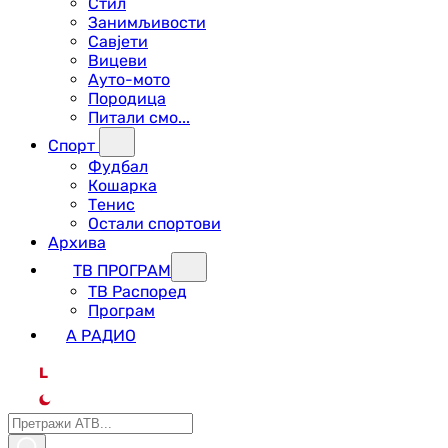
Стил
Занимљивости
Савјети
Вицеви
Ауто-мото
Породица
Питали смо...
Спорт
Фудбал
Кошарка
Тенис
Остали спортови
Архива
ТВ ПРОГРАМ
ТВ Распоред
Програм
А РАДИО
L