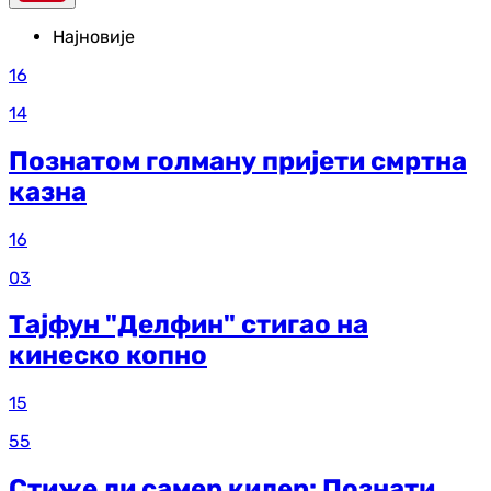
Најновије
16
14
Познатом голману пријети смртна
казна
16
03
Тајфун "Делфин" стигао на
кинеско копно
15
55
Стиже ли самер килер: Познати