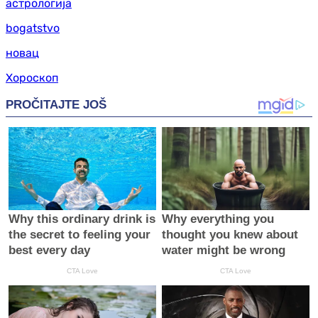
астрологија
bogatstvo
новац
Хороскоп