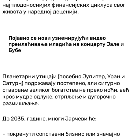
најплодоноснијих финансијских циклуса свог
живота у наредној деценији.
Појавио се нови узнемирујући видео
премлаћивања младића на концерту Јале и
Бубе
Планетарни утицаји (посебно Јупитер, Уран и
Сатурн) подржавају постепено, али сигурно
стварање великог богатства не преко ноћи, већ
кроз мудре одлуке, стрпљење и дугорочно
размишљање.
До 2035. године, многи Јарчеви ће:
- покренути сопствени бизнис или значајно