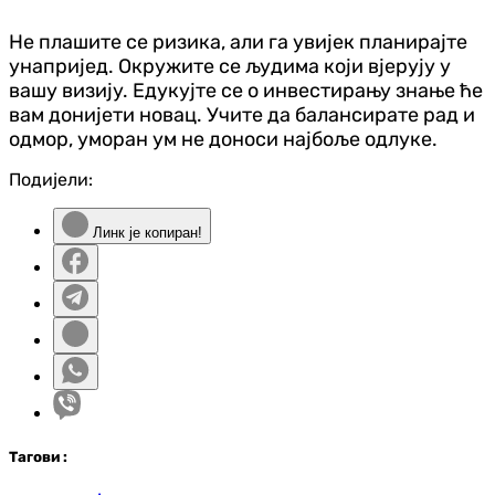
Не плашите се ризика, али га увијек планирајте
унапријед. Окружите се људима који вјерују у
вашу визију. Едукујте се о инвестирању знање ће
вам донијети новац. Учите да балансирате рад и
одмор, уморан ум не доноси најбоље одлуке.
Подијели:
Линк је копиран!
Таг
ови
: