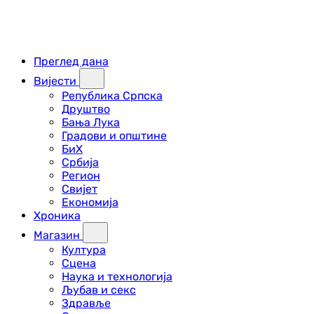
Преглед дана
Вијести
Република Српска
Друштво
Бања Лука
Градови и општине
БиХ
Србија
Регион
Свијет
Економија
Хроника
Магазин
Култура
Сцена
Наука и технологија
Љубав и секс
Здравље