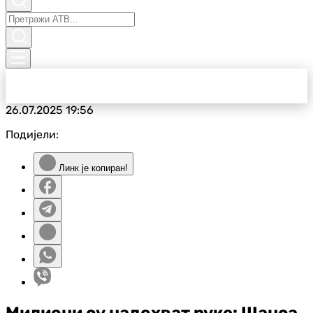
26.07.2025
19:56
Подијели:
Линк је копиран!
Милиони су надохват руке: Шанса