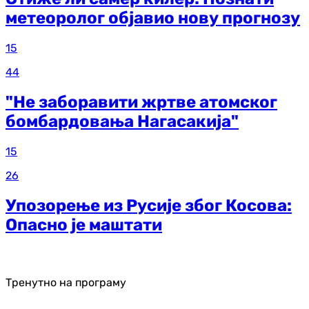
метеоролог објавио нову прогнозу
15
44
"Не заборавити жртве атомског
бомбардовања Нагасакија"
15
26
Упозорење из Русије због Косова:
Опасно је маштати
Тренутно на програму