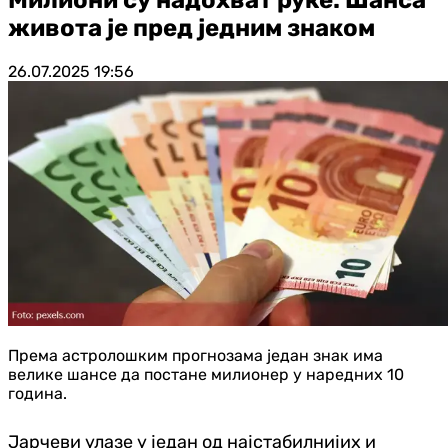
живота је пред једним знаком
26.07.2025
19:56
Према астролошким прогнозама један знак има
велике шансе да постане милионер у наредних 10
година.
Јарчеви улазе у један од најстабилнијих и