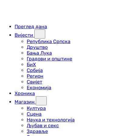
Преглед дана
Вијести
Република Српска
Друштво
Бања Лука
Градови и општине
БиХ
Србија
Регион
Свијет
Економија
Хроника
Магазин
Култура
Сцена
Наука и технологија
Љубав и секс
Здравље