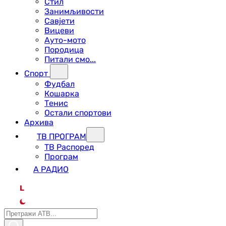
Стил
Занимљивости
Савјети
Вицеви
Ауто-мото
Породица
Питали смо...
Спорт
Фудбал
Кошарка
Тенис
Остали спортови
Архива
ТВ ПРОГРАМ
ТВ Распоред
Програм
А РАДИО
L