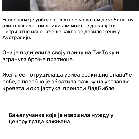
Усисавање је уобичајена ствар у сваком домаћинству,
али тешко да том приликом можете доживјети
непријатно изненађење какво се десило жени у
Аустралији.
Она је подијелила своју причу на ТикТоку и
згранула бројне пратиоце.
Жена се потрудила да усиса сваки дио спаваће
собе, а посебно је обратила пажњу на узглавље
кревета и око јастука, преноси ЛадБибле.
Бањалучанка која је извршила нужду у
центру града кажњена