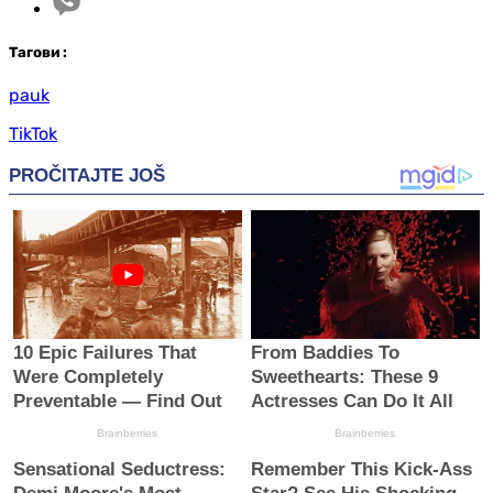
Таг
ови
:
pauk
TikTok