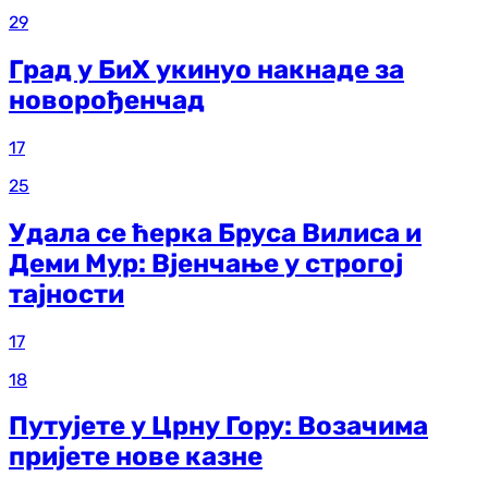
29
Град у БиХ укинуо накнаде за
новорођенчад
17
25
Удала се ћерка Бруса Вилиса и
Деми Мур: Вјенчање у строгој
тајности
17
18
Путујете у Црну Гору: Возачима
пријете нове казне