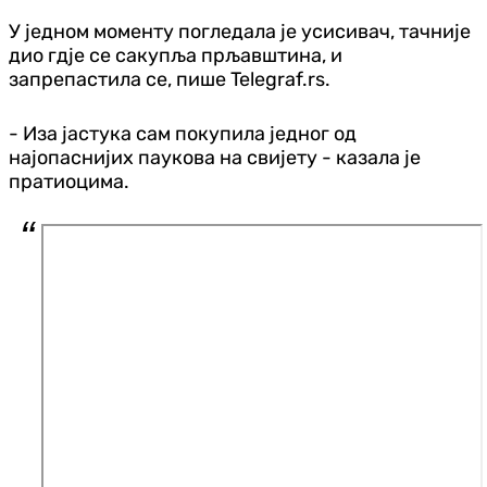
У једном моменту погледала је усисивач, тачније
дио гд‌је се сакупља прљавштина, и
запрепастила се, пише Telegraf.rs.
- Иза јастука сам покупила једног од
најопаснијих паукова на свијету - казала је
пратиоцима.