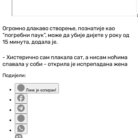
Огромно длакаво створење, познатије као
“погребни паук”, може да убије дијете у року од
15 минута, додала је.
- Хистерично сам плакала сат, а нисам ноћима
спавала у соби - открила је испрепадана жена
Подијели:
Линк је копиран!