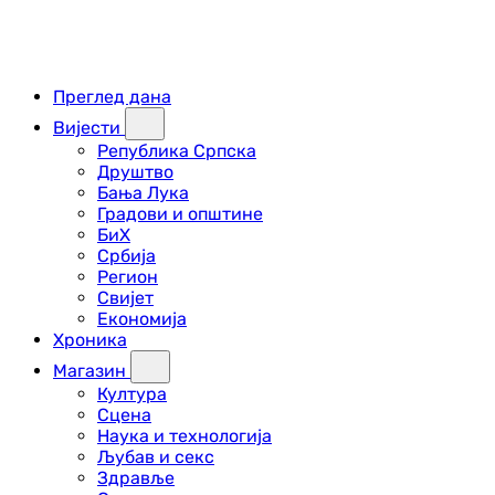
Преглед дана
Вијести
Република Српска
Друштво
Бања Лука
Градови и општине
БиХ
Србија
Регион
Свијет
Економија
Хроника
Магазин
Култура
Сцена
Наука и технологија
Љубав и секс
Здравље