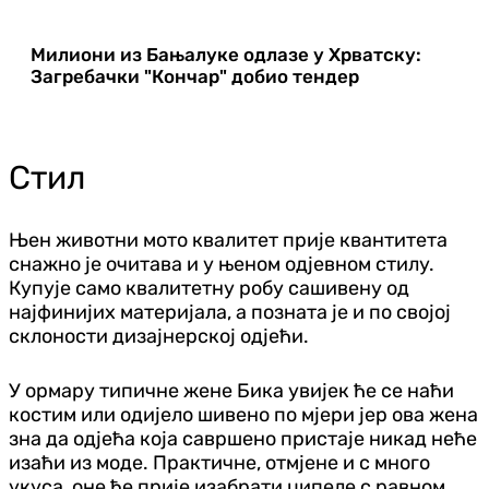
Милиони из Бањалуке одлазе у Хрватску:
Загребачки "Кончар" добио тендер
Стил
Њен животни мото квалитет прије квантитета
снажно је очитава и у њеном одјевном стилу.
Купује само квалитетну робу сашивену од
најфинијих материјала, а позната је и по својој
склоности дизајнерској одјећи.
У ормару типичне жене Бика увијек ће се наћи
костим или одијело шивено по мјери јер ова жена
зна да одјећа која савршено пристаје никад неће
изаћи из моде. Практичне, отмјене и с много
укуса, оне ће прије изабрати ципеле с равном