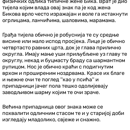
физичких одлика типичне жене Бика. Врат је дио
тијела којим влада овај знак па је код жена
Бикова врло често изражајан и воле га истакнути
огрлицама, ланчићима, шаловима, марамама.
Грађа тијела обично је робуснија те су средње
висине или мало испод просјека. Лице је обично
четвртасто равних црта, док је глава прилично
округла. Имају мање уши приљубљене уз главу те
округлу, некад и буцмасту браду са шармантном
рупицом. Нос је обично краћи с подигнутим
врхом и проширеним ноздрвама. Красе их благе
и њежне очи те поглед ''као у псића'' и
припадници јачег пола тешко одолијевају
заводљивом шарму којим те очи зраче.
Већина припадница овог знака може се
похвалити одличним стасом те и у старијој доби
изгледају младолико, свјеже и снажно.