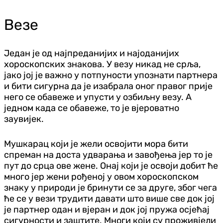
Везе
Један је од најпреданијих и најоданијих
хороскопских знакова. У везу никад не срља,
јако јој је важно у потпуности упознати партнера
и бити сигурна да је изабрала оног правог прије
него се обавеже и упусти у озбиљну везу. А
једном када се обавеже, то је вјероватно
заувијек.
Мушкарац који је жели освојити мора бити
спреман на доста удварања и завођења јер то је
пут до срца ове жене. Онај који је освоји добит ће
много јер жени рођеној у овом хороскопском
знаку у природи је бринути се за друге, због чега
ће се у вези трудити давати што више све док јој
је партнер одан и вјеран и док јој пружа осјећај
сигурности и заштите. Многи који су проживјели