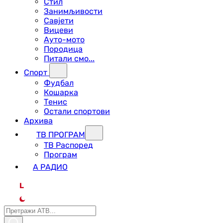
Стил
Занимљивости
Савјети
Вицеви
Ауто-мото
Породица
Питали смо...
Спорт
Фудбал
Кошарка
Тенис
Остали спортови
Архива
ТВ ПРОГРАМ
ТВ Распоред
Програм
А РАДИО
L