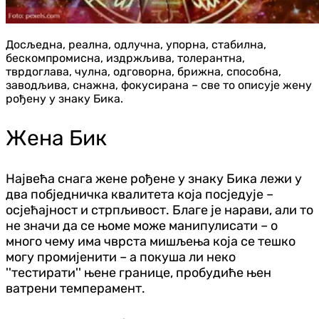
Досљедна, реална, одлучна, упорна, стабилна,
бескомпромисна, издржљива, толерантна,
тврдоглава, чулна, одговорна, брижна, способна,
заводљива, снажна, фокусирана – све то описује жену
рођену у знаку Бика.
Жена Бик
Највећа снага жене рођене у знаку Бика лежи у
два побједничка квалитета која посједује –
осјећајност и стрпљивост. Благе је нарави, али то
не значи да се њоме може манипулисати – о
много чему има чврста мишљења која се тешко
могу промијенити – а покуша ли неко
''тестирати'' њене границе, пробудиће њен
ватрени темперамент.