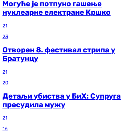
Могуће је потпуно гашење
нуклеарне електране Кршко
21
23
Отворен 8. фестивал стрипа у
Братунцу
21
20
Детаљи убиства у БиХ: Супруга
пресудила мужу
21
16