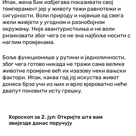
Ипак, жена Бик избјегава показивати свој
темперамент јер у животу тежи равнотежи и
сигурности. Воли природу и највише од свега
жели живјети у угодном и разнобојном
окружењу. Није авантуристкиња и не воли
ризиковати због чега се не зна најбоље носити с
наглим промјенама.
Боље функционише у рутини и једноличности,
због чега готово никада не тражи сама велике
животне промјене већ их изазову неки вањски
фактори. Ипак, каква год јој искуства живот
донесе брзо учи из њих и врло вјероватно неће
двапут поновити исту грешку.
Хороскоп за 2. јул: Откријте шта вам
звијезде данас поручују