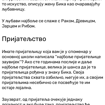
то искуство, описују жену Бика као очаравајућу
љубавницу.
У љубави најбоље се слаже с Раком, Дјевицом,
Јарцем и Рибом.
Пријатељство
Имате пријатељицу која вам је у споменар у
основној школи написала ''најбоље пријатељице
заувијек''? Ако сте годинама послије и даље
најбоље пријатељице, велика је шанса да је та
пријатељица рођена у знаку Бика. Своја
пријатељства схвата озбиљно, његује их, а својим
пријатељима несебично се посвећује те им
остаје лојална.
Заузврат, од пријатеља очекује једнаку
лојалност и ако буде тако, пријатељство ће