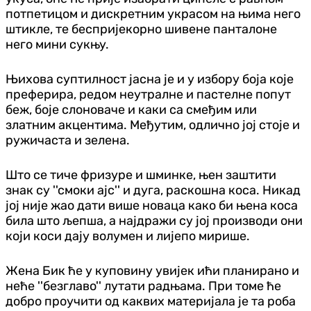
потпетицом и дискретним украсом на њима него
штикле, те беспријекорно шивене панталоне
него мини сукњу.
Њихова суптилност јасна је и у избору боја које
преферира, редом неутралне и пастелне попут
беж, боје слоноваче и каки са смеђим или
златним акцентима. Међутим, одлично јој стоје и
ружичаста и зелена.
Што се тиче фризуре и шминке, њен заштити
знак су ''смоки ајс'' и дуга, раскошна коса. Никад
јој није жао дати више новаца како би њена коса
била што љепша, а најдражи су јој производи они
који коси дају волумен и лијепо мирише.
Жена Бик ће у куповину увијек ићи планирано и
неће ''безглаво'' лутати радњама. При томе ће
добро проучити од каквих материјала је та роба