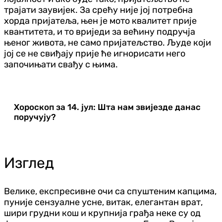
трајати заувијек. За срећу није јој потребна
хорда пријатеља, њен је мото квалитет прије
квантитета, и то вриједи за већину подручја
њеног живота, не само пријатељство. Људе који
јој се не свиђају прије ће игнорисати него
започињати свађу с њима.
Хороскоп за 14. јул: Шта нам звијезде данас
поручују?
Изглед
Велике, експресивне очи са спуштеним капцима,
пуније сензуалне усне, витак, елегантан врат,
шири грудни кош и крупнија грађа неке су од