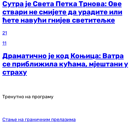
Сутра је Света Петка Трнова: Ове
ствари не смијете да урадите или
ћете навући гнијев светитељке
21
11
Драматично је код Коњица: Ватра
се приближила кућама, мјештани у
страху
Тренутно на програму
Стање на граничним прелазима