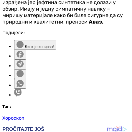
израђена јер јефтина синтетика не долази у
обзир. Имају и једну симпатичну навику –
миришу материјале како би биле сигурне да су
природни и квалитетни, преноси
Аваз.
Подијели:
Линк је копиран!
Таг
:
Хороскоп