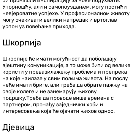
би пронашли инспирацију за нове подухвате.
Упорношћу, али и самопоуздањем, могу постићи
невјероватне успјехе. У професионалном животу
могу очекивати велики напредак и вртоглав
успон уз повећање прихода.
Шкорпија
Шкорпије ће имати могућност да побољшају
вјештину комуникације, а то може бити од велике
користи у превазилажењу проблема и препрека
на које наилазе у свим пољима живота. На послу
неће имати бриге, али треба да обрате пажњу на
своје колеге и не занемарују њихову
подршку.Треба да проводе више времена с
партнером, пронађу заједнички хоби и
интересовања која ће ојачати њихов однос.
Дјевица