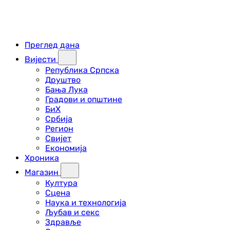
Преглед дана
Вијести
Република Српска
Друштво
Бања Лука
Градови и општине
БиХ
Србија
Регион
Свијет
Економија
Хроника
Магазин
Култура
Сцена
Наука и технологија
Љубав и секс
Здравље