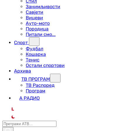
Стил
Занимљивости
Савјети
Вицеви
Ауто-мото
Породица
Питали смо...
Спорт
Фудбал
Кошарка
Тенис
Остали спортови
Архива
ТВ ПРОГРАМ
ТВ Распоред
Програм
А РАДИО
L