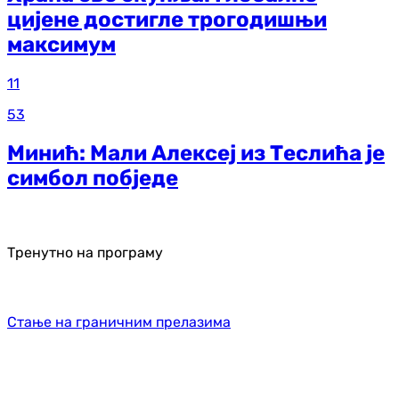
цијене достигле трогодишњи
максимум
11
53
Минић: Мали Алексеј из Теслића је
симбол побједе
Тренутно на програму
Стање на граничним прелазима