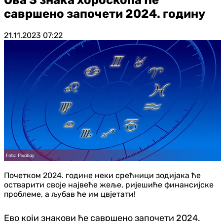
савршено започети 2024. годину
21.11.2023
07:22
Почетком 2024. године неки срећници зодијака ће
остварити своје највеће жеље, ријешиће финансијске
проблеме, а љубав ће им цвјетати!
Ево који знакови ће савршено започети 2024.