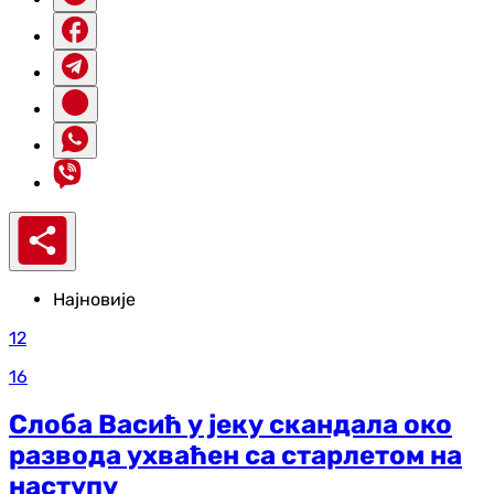
Најновије
12
16
Слоба Васић у јеку скандала око
развода ухваћен са старлетом на
наступу