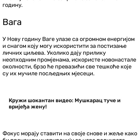
годину.
Вага
У Нову годину Ваге улазе са огромном енергијом
и снагом коју могу искористити за постизање
личних циљева. Уколико дају прилику
неопходним промјенама, искористе новонастале
околности, брзо ће превазићи све тешкоће које
су их мучиле посљедњих мјесеци.
Кружи шокантан видео: Мушкарац туче и
вријеђа жену!
Фокус морају ставити на своје снове и жеље како