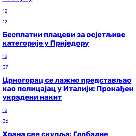
12
12
Бесплатни плацеви за осјетљиве
категорије у Приједору
12
07
Црногорац се лажно представљао
као полицајац у Италији: Пронађен
украдени накит
12
06
Храна све скупља: Глобалне