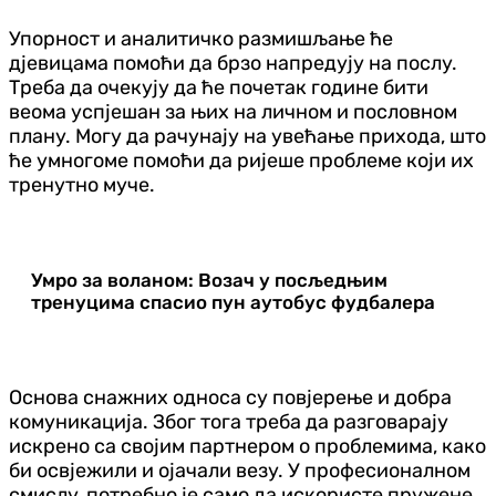
Упорност и аналитичко размишљање ће
дјевицама помоћи да брзо напредују на послу.
Треба да очекују да ће почетак године бити
веома успјешан за њих на личном и пословном
плану. Могу да рачунају на увећање прихода, што
ће умногоме помоћи да ријеше проблеме који их
тренутно муче.
Умро за воланом: Возач у посљедњим
тренуцима спасио пун аутобус фудбалера
Основа снажних односа су повјерење и добра
комуникација. Због тога треба да разговарају
искрено са својим партнером о проблемима, како
би освјежили и ојачали везу. У професионалном
смислу, потребно је само да искористе пружене