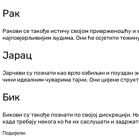
Рак
Ракови се такође истичу својом приврженошћу и е
најповјерљивијим људима. Они ће осјетити тежин
Јарац
Јарчеви су познати као врло озбиљан и поуздан з
чини идеалним чуварима тајни. Они цијене структ
Бик
Бикови су такође познати по својој дискрецији. 
када требају некога ко ће их саслушати и задржат
Подијели: