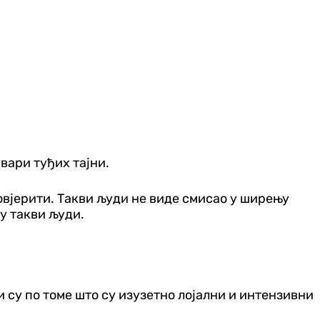
вари туђих тајни.
овјерити. Такви људи не виде смисао у ширењу
у такви људи.
 су по томе што су изузетно лојални и интензивни