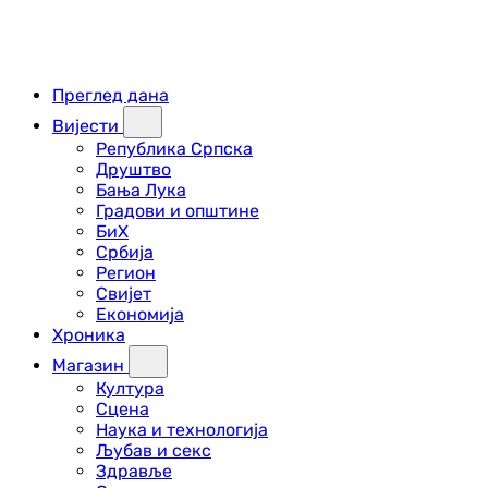
Преглед дана
Вијести
Република Српска
Друштво
Бања Лука
Градови и општине
БиХ
Србија
Регион
Свијет
Економија
Хроника
Магазин
Култура
Сцена
Наука и технологија
Љубав и секс
Здравље