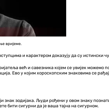
ње вријеме.
поступцима и карактером доказују да су истински чу
ријатеља већ и савезника којем се увијек можемо п
ија. Ево у којим хороскопским знаковима се рађај
 знак зодијака. Људи рођени у овом знаку познати
ете бити сигурни да је ваша тајна на сигурном.