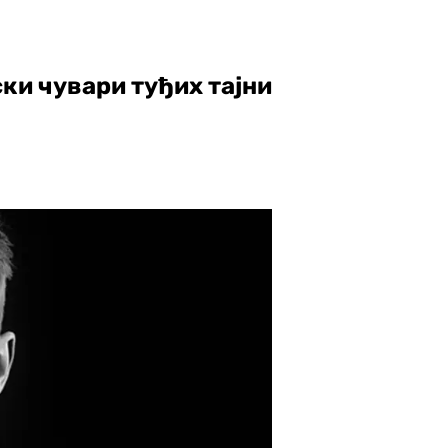
ки чувари туђих тајни