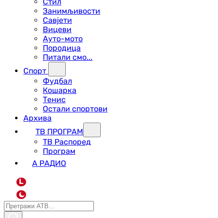
Стил
Занимљивости
Савјети
Вицеви
Ауто-мото
Породица
Питали смо...
Спорт
Фудбал
Кошарка
Тенис
Остали спортови
Архива
ТВ ПРОГРАМ
ТВ Распоред
Програм
А РАДИО
L