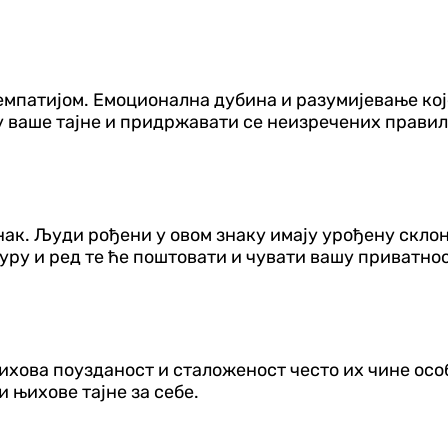
мпатијом. Емоционална дубина и разумијевање које
у ваше тајне и придржавати се неизречених правил
нак. Људи рођени у овом знаку имају урођену скло
уру и ред те ће поштовати и чувати вашу приватнос
Њихова поузданост и сталоженост често их чине осо
и њихове тајне за себе.