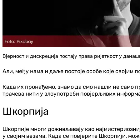
Вјерност и дискреција постају права ријеткост у данаш
Али, међу нама и даље постоје особе које својим 
Када их пронађемо, знамо да смо нашли не само п
трачева нити у злоупотреби повјерљивих информац
Шкорпија
Шкорпије многи доживљавају као најмистериознији
у својим везама. Када се повјерите Шкорпији, мож