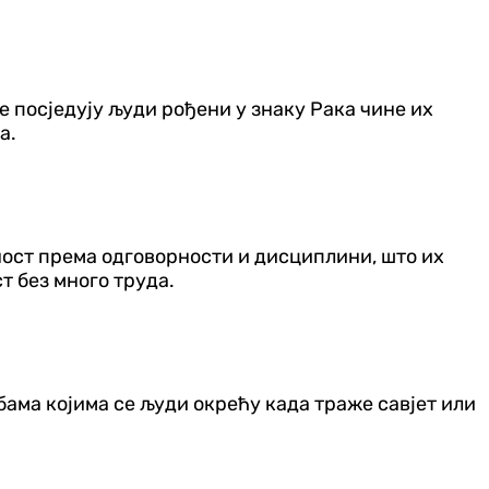
 посједују људи рођени у знаку Рака чине их
а.
ност према одговорности и дисциплини, што их
т без много труда.
бама којима се људи окрећу када траже савјет или