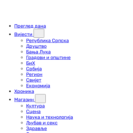
Преглед дана
Вијести
Република Српска
Друштво
Бања Лука
Градови и општине
БиХ
Србија
Регион
Свијет
Економија
Хроника
Магазин
Култура
Сцена
Наука и технологија
Љубав и секс
Здравље