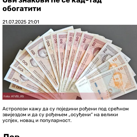
обогатити
21.07.2025
21:01
Астролози кажу да су поједини рођени под срећном
звијездом и да су рођењем „осуђени“ на велики
успјех, новац и популарност.