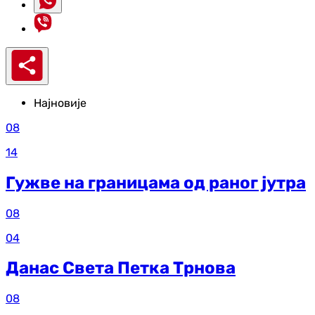
Најновије
08
14
Гужве на границама од раног јутра
08
04
Данас Света Петка Трнова
08