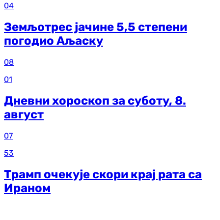
04
Земљотрес јачине 5,5 степени
погодио Аљаску
08
01
Дневни хороскоп за суботу, 8.
август
07
53
Трамп очекује скори крај рата са
Ираном