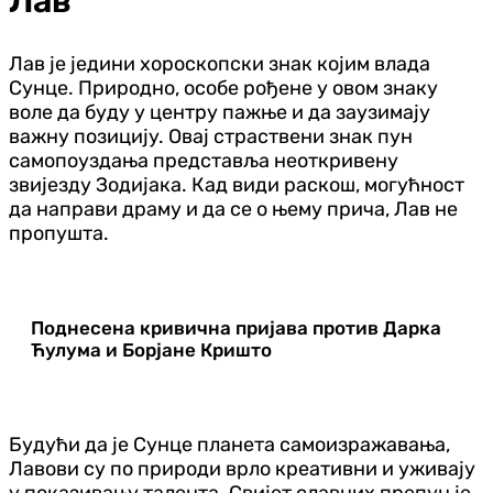
Лав
Лав је једини хороскопски знак којим влада
Сунце. Природно, особе рођене у овом знаку
воле да буду у центру пажње и да заузимају
важну позицију. Овај страствени знак пун
самопоуздања представља неоткривену
звијезду Зодијака. Кад види раскош, могућност
да направи драму и да се о њему прича, Лав не
пропушта.
Поднесена кривична пријава против Дарка
Ћулума и Борјане Кришто
Будући да је Сунце планета самоизражавања,
Лавови су по природи врло креативни и уживају
у показивању талента. Свијет славних препун је