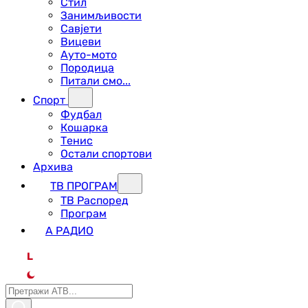
Стил
Занимљивости
Савјети
Вицеви
Ауто-мото
Породица
Питали смо...
Спорт
Фудбал
Кошарка
Тенис
Остали спортови
Архива
ТВ ПРОГРАМ
ТВ Распоред
Програм
А РАДИО
L