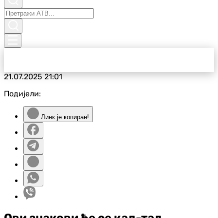
21.07.2025
21:01
Подијели:
Линк је копиран!
Ови знакови ће се кад-тад