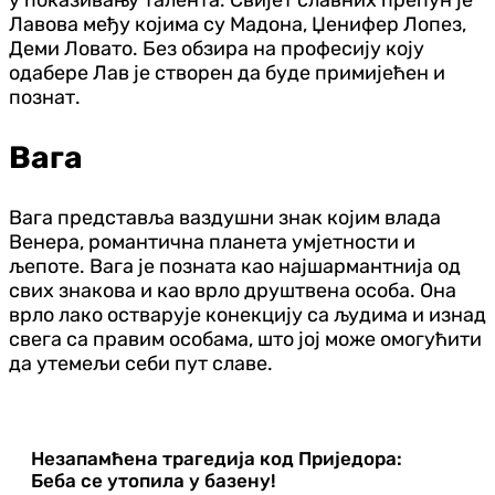
Лавова међу којима су Мадона, Џенифер Лопез,
Деми Ловато. Без обзира на професију коју
одабере Лав је створен да буде примијећен и
познат.
Вага
Вага представља ваздушни знак којим влада
Венера, романтична планета умјетности и
љепоте. Вага је позната као најшармантнија од
свих знакова и као врло друштвена особа. Она
врло лако остварује конекцију са људима и изнад
свега са правим особама, што јој може омогућити
да утемељи себи пут славе.
Незапамћена трагедија код Приједора:
Беба се утопила у базену!