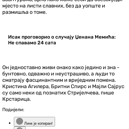
мјесто на листи славних, без да уопште и
размишља о томе.
Исак проговорио о случају Џенана Мемића:
Не спавамо 24 сата
Он једноставно живи онако како једино и зна -
бунтовно, одважно и неустрашиво, а људи то
сматрају фасцинантним и вриједним помена.
Кристина Агилера, Бритни Спирс и Мајли Сајрус
су само неки од познатих Стријелчева, пише
Крстарица.
Подијели:
Линк је копиран!