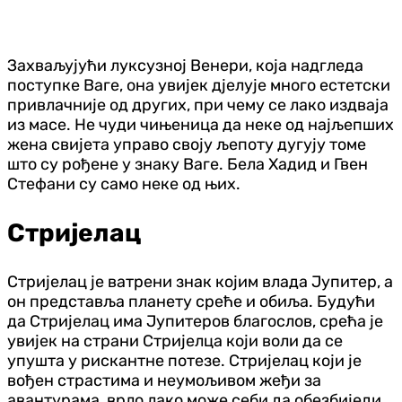
Захваљујући луксузној Венери, која надгледа
поступке Ваге, она увијек дјелује много естетски
привлачније од других, при чему се лако издваја
из масе. Не чуди чињеница да неке од најљепших
жена свијета управо своју љепоту дугују томе
што су рођене у знаку Ваге. Бела Хадид и Гвен
Стефани су само неке од њих.
Стријелац
Стријелац је ватрени знак којим влада Јупитер, а
он представља планету среће и обиља. Будући
да Стријелац има Јупитеров благослов, срећа је
увијек на страни Стријелца који воли да се
упушта у рискантне потезе. Стријелац који је
вођен страстима и неумољивом жеђи за
авантурама, врло лако може себи да обезбиједи