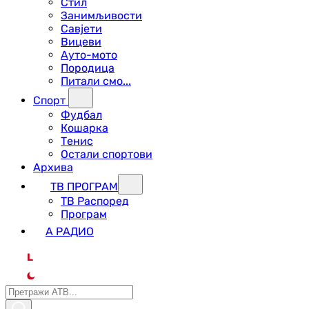
Стил
Занимљивости
Савјети
Вицеви
Ауто-мото
Породица
Питали смо...
Спорт
Фудбал
Кошарка
Тенис
Остали спортови
Архива
ТВ ПРОГРАМ
ТВ Распоред
Програм
А РАДИО
L