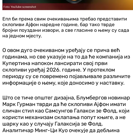
Епл би према свим очекивањима требао представити
склопиви Ајфон наредне године, бар тако тврде
бројни поуздани извори, а све гласине о њему су сада
на једном мјесту.
О овом дуго очекиваном уређају се прича већ
годинама, но све указује на то да ће компанија из
Купертина напокон лансирати свој први
склопиви уређај 2026. године. У протеклом
периоду су се повремено појављивале различите
информације о њему, које доносимо у наставку.
Што се тиче општег дизајна, Блумбергов новинар
Марк Гурман тврди да ће склопиви Ајфон имати
сличан стил као Самсунгов Галакси зе Фолд, који
користи механизам склапања попут књиге, а не
шарку као у случају Галаксија зе Фолд.
Аналитичар Минг-Ци Куо очекује да дебљина