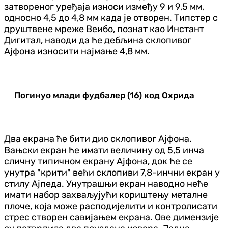
затвореног уређаја износи између 9 и 9,5 мм,
односно 4,5 до 4,8 мм када је отворен. Типстер с
друштвене мреже Веибо, познат као Инстант
Дигитал, наводи да ће дебљина склопивог
Ајфона износити најмање 4,8 мм.
Погинуо млади фудбалер (16) код Охрида
Два екрана ће бити дио склопивог Ајфона.
Вањски екран ће имати величину од 5,5 инча
сличну типичном екрану Ајфона, док ће се
унутра "крити" већи склопиви 7,8-инчни екран у
стилу Ајпеда. Унутрашњи екран наводно неће
имати набор захваљујући кориштењу металне
плоче, која може расподијелити и контролисати
стрес створен савијањем екрана. Ове димензије