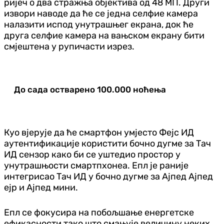
ријеч о два стражња објектива од 48 МП. Други
извори наводе да ће се једна селфие камера
налазити испод унутрашњег екрана, док ће
друга селфие камера на вањском екрану бити
смјештена у рупичасти изрез.
До сада остварено 100.000 ноћења
Куо вјерује да ће смартфон умјесто Фејс ИД
аутентификације користити бочно дугме за Тач
ИД сензор како би се уштедио простор у
унутрашњости смартпхонеа. Епл је раније
интегрисао Тач ИД у бочно дугме за Ајпед Ајпед
ејр и Ајпед мини.
Епл се фокусира на побољшање енергетске
ефикасности тако што смањује величину неких