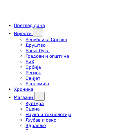
Преглед дана
Вијести
Република Српска
Друштво
Бања Лука
Градови и општине
БиХ
Србија
Регион
Свијет
Економија
Хроника
Магазин
Култура
Сцена
Наука и технологија
Љубав и секс
Здравље