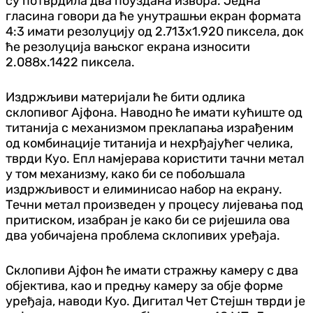
су потврдила два поуздана извора. Једна
гласина говори да ће унутрашњи екран формата
4:3 имати резолуцију од 2.713x1.920 пиксела, док
ће резолуција вањског екрана износити
2.088x.1422 пиксела.
Издржљиви материјали ће бити одлика
склопивог Ајфона. Наводно ће имати кућиште од
титанија с механизмом преклапања израђеним
од комбинације титанија и нехрђајућег челика,
тврди Куо. Епл намјерава користити тачни метал
у том механизму, како би се побољшала
издржљивост и елиминисао набор на екрану.
Течни метал произведен у процесу лијевања под
притиском, изабран је како би се ријешила ова
два уобичајена проблема склопивих уређаја.
Склопиви Ајфон ће имати стражњу камеру с два
објектива, као и предњу камеру за обје форме
уређаја, наводи Куо. Дигитал Чет Стејшн тврди је