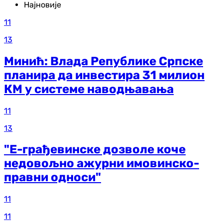
Најновије
11
13
Минић: Влада Републике Српске
планира да инвестира 31 милион
КМ у системе наводњавања
11
13
"Е-грађевинске дозволе коче
недовољно ажурни имовинско-
правни односи"
11
11