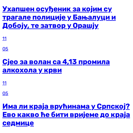
Ухапшен осуђеник за којим су
трагале полиције у Бањалуци и
Добоју, те затвор у Орашју
11
05
Сјео за волан са 4,13 промила
алкохола у крви
11
05
Има ли краја врућинама у Српској?
Ево какво ће бити вријеме до краја
седмице