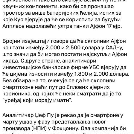
кључних компоненти, како би се пронашао
простор за више батеријских ћелија, истих за
које Куо вјерује да ће се користити за будући
Апплеов надолазећи ултра танки Ајфон 17 ејр.
Бројни извјештаји говоре да ће склопиви Ајфон
коштати између 2.000 и 2.500 долара у САД-у,
што значи да би могао постати најскупљи Ајфон
икада. С друге стране, аналитичари
инвестицијске банкарске фирме УБС вјерују да
ће цијена износити између 1.800 и 2.000 долара.
Без обзира на то, очекује се да ће склопиви
смартпхоне наћи пут до Еплових вјерних
корисника, од којих ће неки сматрати да је то
"уређај који морају имати".
Аналитичар Џеф Пу је рекао да је смартфоне у
марту ушао у фазу представљања новог
производа (НПИ) у Фоxцонну. Ова компанија би