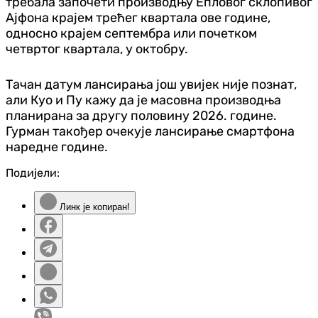
требала започети производњу Епловог склопивог
Ајфона крајем трећег квартала ове године,
односно крајем септембра или почетком
четвртог квартала, у октобру.
Тачан датум лансирања још увијек није познат,
али Куо и Пу кажу да је масовна производња
планирана за другу половину 2026. године.
Гурман такођер очекује лансирање смартфона
наредне године.
Подијели:
Линк је копиран!