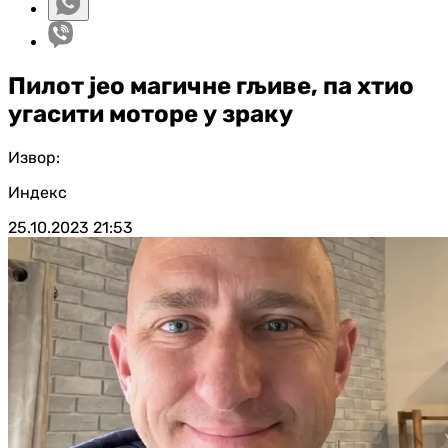
Пилот јео магичне гљиве, па хтио
угасити моторе у зраку
Извор:
Индекс
25.10.2023
21:53