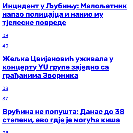
Инцидент у Љубињу: Малољетник
напао полицајца и нанио му
тјелесне повреде
08
40
Жељка Цвијановић уживала у
концерту YU групе заједно са
грађанима Зворника
08
37
Врућина не попушта: Данас до 38
степени, ево гдје је могућа киша
08