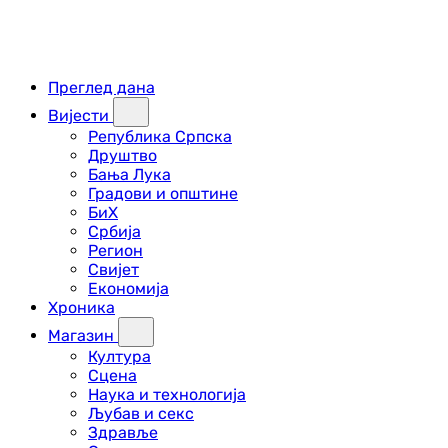
Преглед дана
Вијести
Република Српска
Друштво
Бања Лука
Градови и општине
БиХ
Србија
Регион
Свијет
Економија
Хроника
Магазин
Култура
Сцена
Наука и технологија
Љубав и секс
Здравље