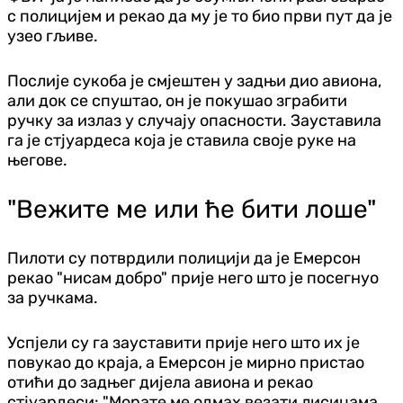
с полицијем и рекао да му је то био први пут да је
узео гљиве.
Послије сукоба је смјештен у задњи дио авиона,
али док се спуштао, он је покушао зграбити
ручку за излаз у случају опасности. Зауставила
га је стјуардеса која је ставила своје руке на
његове.
"Вежите ме или ће бити лоше"
Пилоти су потврдили полицији да је Емерсон
рекао "нисам добро" прије него што је посегнуо
за ручкама.
Успјели су га зауставити прије него што их је
повукао до краја, а Емерсон је мирно пристао
отићи до задњег дијела авиона и рекао
стјуардеси: "Морате ме одмах везати лисицама