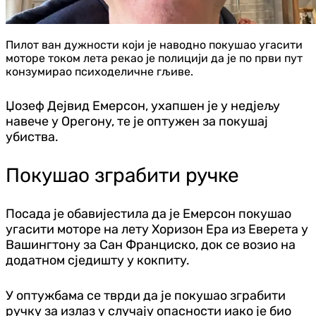
Пилот ван дужности који је наводно покушао угасити
моторе током лета рекао је полицији да је по први пут
конзумирао психоделичне гљиве.
Џозеф Дејвид Емерсон, ухапшен је у недјељу
навече у Орегону, те је оптужен за покушај
убиства.
Покушао зграбити ручке
Посада је обавијестила да је Емерсон покушао
угасити моторе на лету Хоризон Ера из Еверета у
Вашингтону за Сан Франциско, док се возио на
додатном сједишту у кокпиту.
У оптужбама се тврди да је покушао зграбити
ручку за излаз у случају опасности иако је био