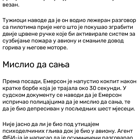
везан.
Тужиоци наводе да је он водио лежеран разговор
са пилотима прије него што је покушао зграбити
двије црвене ручке које би активирале систем за
сузбијање пожара у авиону и смањиле довод
горива у његове моторе.
Мислио да сања
Према посади, Емерсон је напустио кокпит након
кратке борбе која је трајала око 30 секунди. У
судском документу се наводи да је Емерсон
испричао полицајцима да је мислио да сања, те
да је био депресиван у посљедњих шест мјесеци.
Није јасно да ли је био под утицајем
психоделчиних гљива док је био у авиону. Агент
ФБИ-ја је написао да је осумњичени разговарао