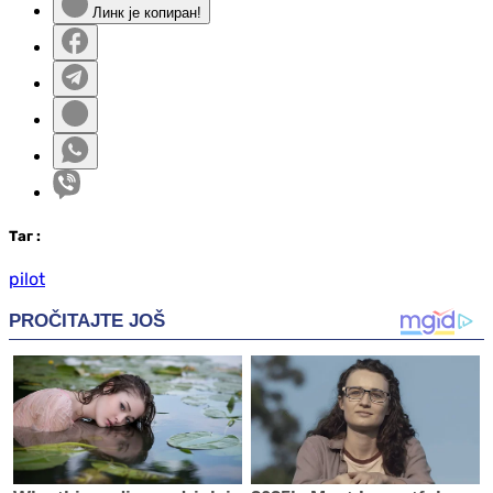
Линк је копиран!
Таг
:
pilot