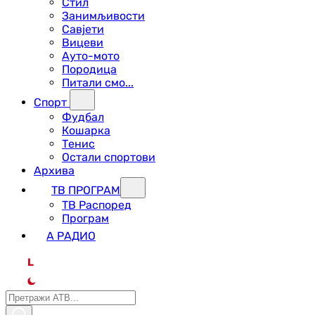
Стил
Занимљивости
Савјети
Вицеви
Ауто-мото
Породица
Питали смо...
Спорт
Фудбал
Кошарка
Тенис
Остали спортови
Архива
ТВ ПРОГРАМ
ТВ Распоред
Програм
А РАДИО
L