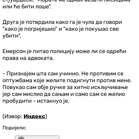
или ће бити лоше".
Друга је потврдила како га је чула да говори
"како је погријешио" и "како је покушао све
убити".
Емерсон је питао полицију може ли се одрећи
права на адвоката.
- Признајем шта сам учинио. Не противим се
оптужбама које желите подигнути против мене.
Повукао сам обје ручке за хитно искључивање
јер сам мислио да сањам и само сам се желио
пробудити - истакнуо је.
(Извор:
Индекс
)
Подијели: