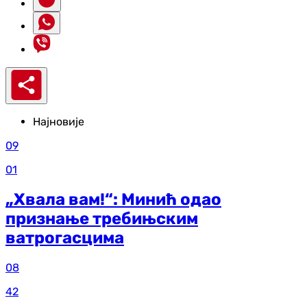
Најновије
09
01
„Хвала вам!“: Минић одао
признање требињским
ватрогасцима
08
42