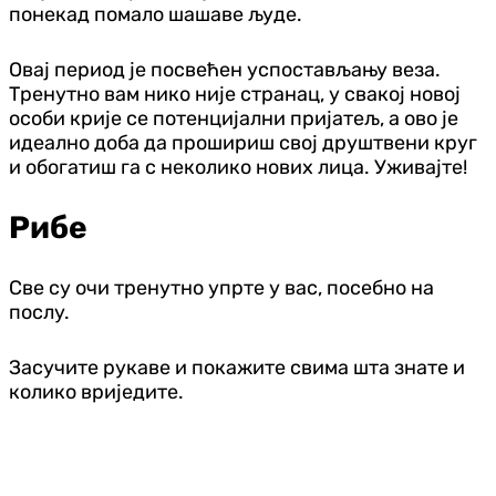
понекад помало шашаве људе.
Овај период је посвећен успостављању веза.
Тренутно вам нико није странац, у свакој новој
особи крије се потенцијални пријатељ, а ово је
идеално доба да прошириш свој друштвени круг
и обогатиш га с неколико нових лица. Уживајте!
Рибе
Све су очи тренутно упрте у вас, посебно на
послу.
Засучите рукаве и покажите свима шта знате и
колико вриједите.