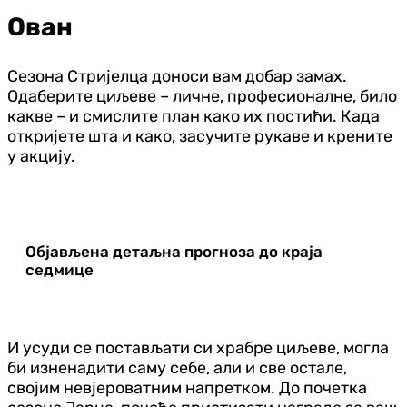
Ован
Сезона Стријелца доноси вам добар замах.
Одаберите циљеве – личне, професионалне, било
какве – и смислите план како их постићи. Када
откријете шта и како, засучите рукаве и крените
у акцију.
Објављена детаљна прогноза до краја
седмице
И усуди се постављати си храбре циљеве, могла
би изненадити саму себе, али и све остале,
својим невјероватним напретком. До почетка