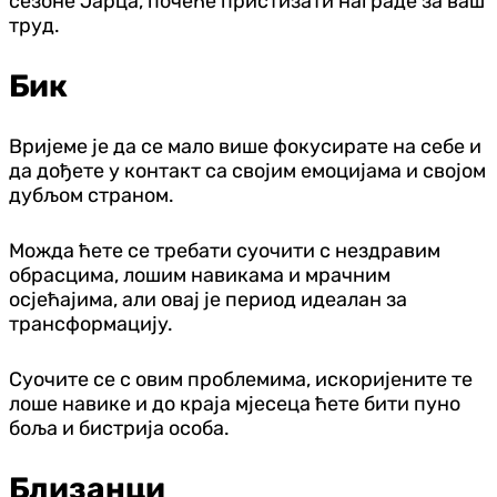
сезоне Јарца, почеће пристизати награде за ваш
труд.
Бик
Вријеме је да се мало више фокусирате на себе и
да дођете у контакт са својим емоцијама и својом
дубљом страном.
Можда ћете се требати суочити с нездравим
обрасцима, лошим навикама и мрачним
осјећајима, али овај је период идеалан за
трансформацију.
Суочите се с овим проблемима, искоријените те
лоше навике и до краја мјесеца ћете бити пуно
боља и бистрија особа.
Близанци