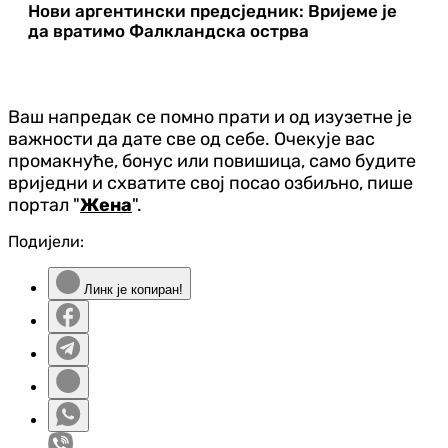
Нови аргентински предсједник: Вријеме је
да вратимо Фалкландска острва
Ваш напредак се помно прати и од изузетне је
важности да дате све од себе. Очекује вас
промакнуће, бонус или повишица, само будите
вриједни и схватите свој посао озбиљно, пише
портал "
Жена
".
Подијели:
Линк је копиран!