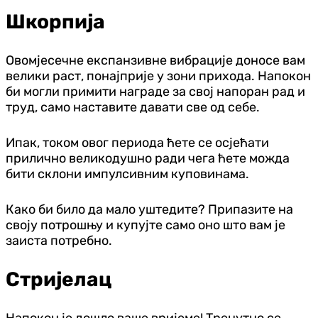
Шкорпија
Овомјесечне експанзивне вибрације доносе вам
велики раст, понајприје у зони прихода. Напокон
би могли примити награде за свој напоран рад и
труд, само наставите давати све од себе.
Ипак, током овог периода ћете се осјећати
прилично великодушно ради чега ћете можда
бити склони импулсивним куповинама.
Како би било да мало уштедите? Припазите на
своју потрошњу и купујте само оно што вам је
заиста потребно.
Стријелац
Напокон је дошло ваше вријеме! Тренутно се