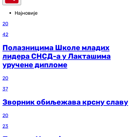
Најновије
20
42
Полазницима Школе младих
лидера СНСД-а у Лакташима
уручене дипломе
20
37
Зворник обиљежава крсну славу
20
23