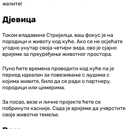
желите!
Дјевица
Током владавине Стријелца, ваш фокус је на
породици и животу код куће. Ако се не осјећате
угодно унутар своја четири зида, ово је сјајно
вријеме за преуређење животног простора.
Пуно ћете времена проводити код куће па је
период идеалан за повезивање с људима с
којима живите, било да се ради о партнеру,
породици или цимерима.
За посао, везе и личне пројекте ћете се
побринути касније. Сада је вријеме да учврстите
своје животне темеље.