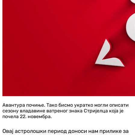
Авантура почиње. Тако бисмо укратко могли описати
сезону владавине ватреног знака Стријелца која је
почела 22. новембра.
Овај астролошки период доноси нам прилике за