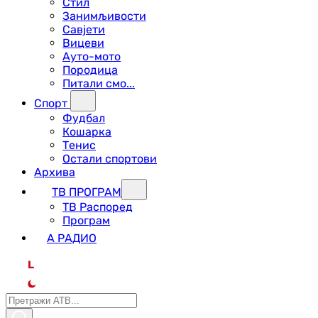
Стил
Занимљивости
Савјети
Вицеви
Ауто-мото
Породица
Питали смо...
Спорт
Фудбал
Кошарка
Тенис
Остали спортови
Архива
ТВ ПРОГРАМ
ТВ Распоред
Програм
А РАДИО
L