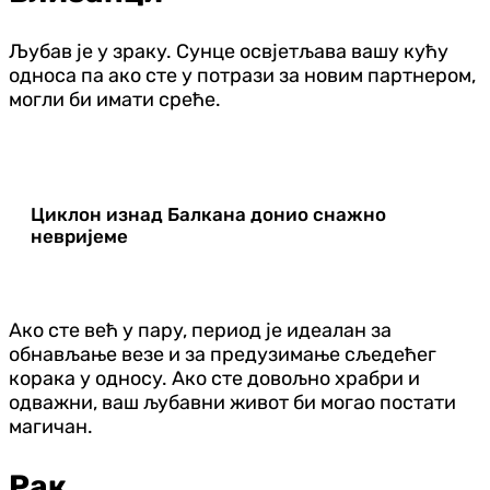
Љубав је у зраку. Сунце освјетљава вашу кућу
односа па ако сте у потрази за новим партнером,
могли би имати среће.
Циклон изнад Балкана донио снажно
невријеме
Ако сте већ у пару, период је идеалан за
обнављање везе и за предузимање сљедећег
корака у односу. Ако сте довољно храбри и
одважни, ваш љубавни живот би могао постати
магичан.
Рак