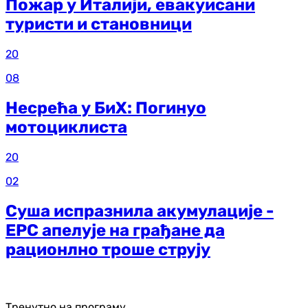
Пожар у Италији, евакуисани
туристи и становници
20
08
Несрећа у БиХ: Погинуо
мотоциклиста
20
02
Суша испразнила акумулације -
ЕРС апелује на грађане да
рационлно троше струју
Тренутно на програму