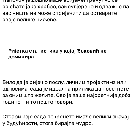
осјећате јако храбро, самоувјерено и одважно па
вас ништа не може спријечити да остварите
своје велике циљеве.
Ријетка статистика у којој Ђоковић не
доминира
Било да је ријеч о послу, личним пројектима или
односима, сада је идеална прилика да посегнете
за оним што желите. Ово је ваше најсретније доба
године – и то нешто говори.
Ствари које сада покренете имаће велики значај
у будућности, стога бирајте мудро.