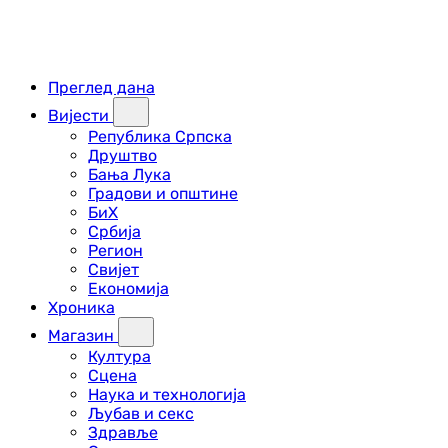
Преглед дана
Вијести
Република Српска
Друштво
Бања Лука
Градови и општине
БиХ
Србија
Регион
Свијет
Економија
Хроника
Магазин
Култура
Сцена
Наука и технологија
Љубав и секс
Здравље