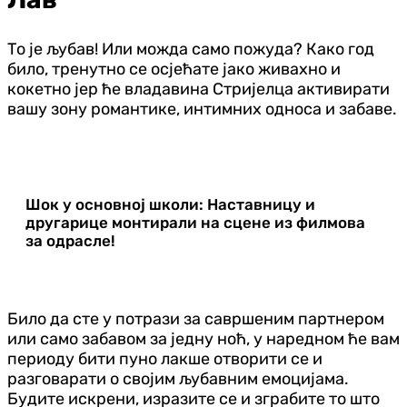
То је љубав! Или можда само пожуда? Како год
било, тренутно се осјећате јако живахно и
кокетно јер ће владавина Стријелца активирати
вашу зону романтике, интимних односа и забаве.
Шок у основној школи: Наставницу и
другарице монтирали на сцене из филмова
за одрасле!
Било да сте у потрази за савршеним партнером
или само забавом за једну ноћ, у наредном ће вам
периоду бити пуно лакше отворити се и
разговарати о својим љубавним емоцијама.
Будите искрени, изразите се и зграбите то што