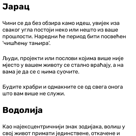
Јарац
Чини се да без обзира камо идеш, увијек иза
сваког угла постоји неко или нешто из ваше
прошлости. Наредни ће период бити посвећен
'чишћењу тањира'.
Људи, пројекти или послови којима више није
мјесто у вашем животу се стално враћају, а на
вама је да се с њима суочите.
Будите храбри и одмакните се од свега онога
што вам више не служи.
Водолија
Као најексцентричнији знак зодијака, волиш у
свој живот примати јединствене, откачене и