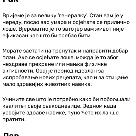
Вријеме је за велику 'генералку'. Стан вам је у
нереду, посао вас умара и осјећате се прилично
лоше. Вјероватно је то зато јер вам живот није
ефикасан као што би требао бити.
Морате застати на тренутак и направити добар
план. Ако се осјећате лоше, можда је то због
нездраве прехране или мањка физичке
активности. Овај је период идеалан за
испробавање нових рецепата, као и за стицање
мало здравијих животних навика.
Учините све што је потребно како би побољшали
квалитет своје свакодневице. Једном када
усвојите здраве навике, пуно ћете их лакше
пратити.
Лав