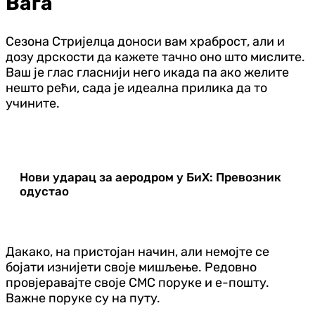
Вага
Сезона Стријелца доноси вам храброст, али и
дозу дрскости да кажете тачно оно што мислите.
Ваш је глас гласнији него икада па ако желите
нешто рећи, сада је идеална прилика да то
учините.
Нови ударац за аеродром у БиХ: Превозник
одустао
Дакако, на пристојан начин, али немојте се
бојати изнијети своје мишљење. Редовно
провјеравајте своје СМС поруке и е-пошту.
Важне поруке су на путу.