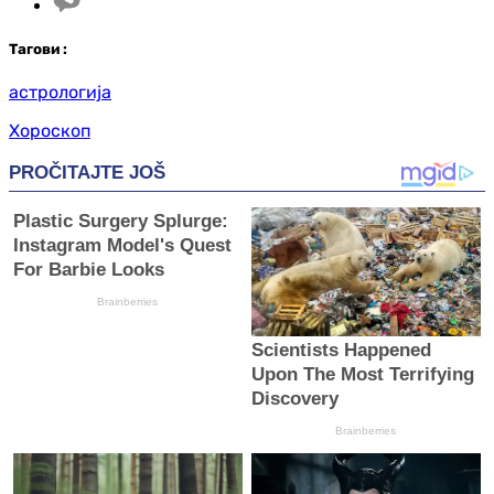
Таг
ови
:
астрологија
Хороскоп