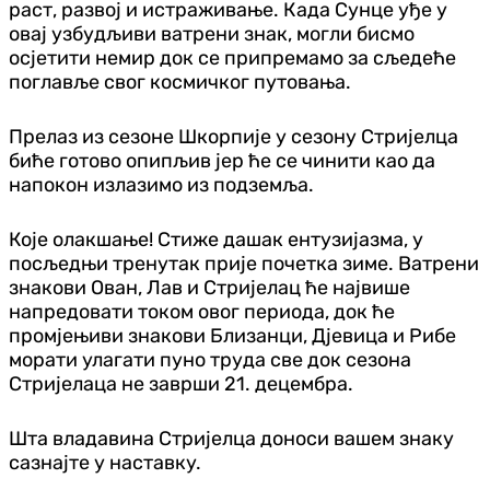
раст, развој и истраживање. Када Сунце уђе у
овај узбудљиви ватрени знак, могли бисмо
осјетити немир док се припремамо за сљедеће
поглавље свог космичког путовања.
Прелаз из сезоне Шкорпије у сезону Стријелца
биће готово опипљив јер ће се чинити као да
напокон излазимо из подземља.
Које олакшање! Стиже дашак ентузијазма, у
посљедњи тренутак прије почетка зиме. Ватрени
знакови Ован, Лав и Стријелац ће највише
напредовати током овог периода, док ће
промјењиви знакови Близанци, Дјевица и Рибе
морати улагати пуно труда све док сезона
Стријелаца не заврши 21. децембра.
Шта владавина Стријелца доноси вашем знаку
сазнајте у наставку.