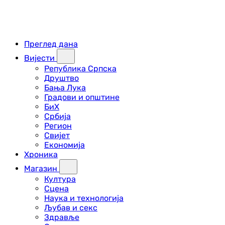
Преглед дана
Вијести
Република Српска
Друштво
Бања Лука
Градови и општине
БиХ
Србија
Регион
Свијет
Економија
Хроника
Магазин
Култура
Сцена
Наука и технологија
Љубав и секс
Здравље