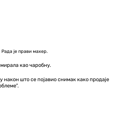
 Рада је прави махер.
амирала као чаробну.
у након што се појавио снимак како продаје
облеме”.