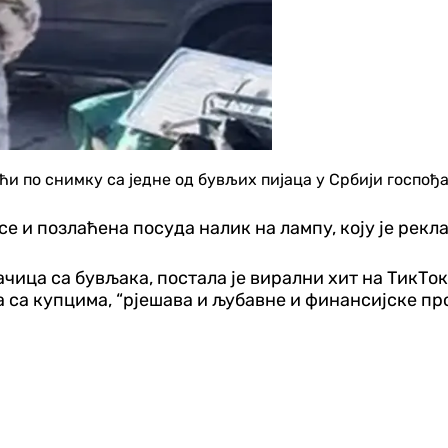
ећи по снимку са једне од бувљих пијаца у Србији госпођа
се и позлаћена посуда налик на лампу, коју је рекл
чица са бувљака, постала је вирални хит на ТикТок
а са купцима, “рјешава и љубавне и финансијске пр