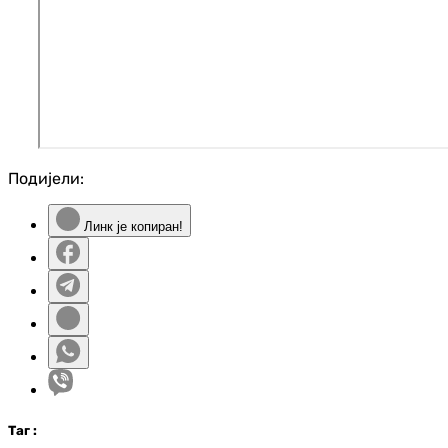
Подијели:
Линк је копиран!
Таг
: