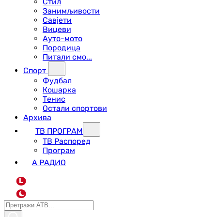
Стил
Занимљивости
Савјети
Вицеви
Ауто-мото
Породица
Питали смо...
Спорт
Фудбал
Кошарка
Тенис
Остали спортови
Архива
ТВ ПРОГРАМ
ТВ Распоред
Програм
А РАДИО
L