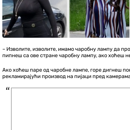
– Изволите, изволите, имамо чаробну лампу да пр
пипнеш са ове стране чаробну лампу, ако хоћеш не
Ако хоћеш паре од чаробне лампе, горе дигнеш пок
рекламирајући производ на пијаци пред камерама