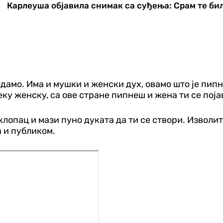
Карлеуша објавила снимак са суђења: Срам те бил
одамо. Има и мушки и женски дух, овамо што је пип
ку женску, са ове стране пипнеш и жена ти се поја
лопац и мази пуно дуката да ти се створи. Изволит
 и публиком.