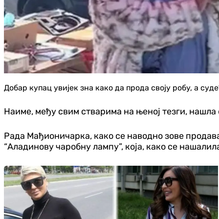
Добар купац увијек зна како да прода своју робу, а суд
Наиме, међу свим стварима на њеној тезги, нашла 
Рада Мађионичарка, како се наводно зове продава
“Аладинову чаробну лампу”, која, како се нашалил