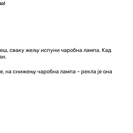
о!
неш, сваку жељу испуни чаробна лампа. Kад
ви.
е, на снижењу чаробна лампа – рекла је она