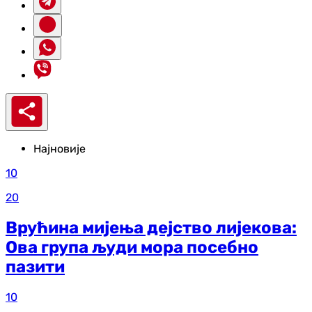
Најновије
10
20
Врућина мијења дејство лијекова:
Ова група људи мора посебно
пазити
10