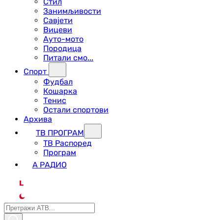
Стил
Занимљивости
Савјети
Вицеви
Ауто-мото
Породица
Питали смо...
Спорт
Фудбал
Кошарка
Тенис
Остали спортови
Архива
ТВ ПРОГРАМ
ТВ Распоред
Програм
А РАДИО
L