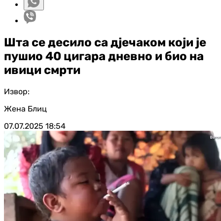
Шта се десило са дјечаком који је
пушио 40 цигара дневно и био на
ивици смрти
Извор:
Жена Блиц
07.07.2025
18:54