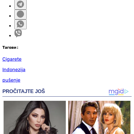
Таг
ови
:
Cigarete
Indonezija
pušenje