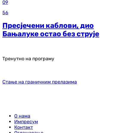
09
56
Пресјечени каблови, дио
Бањалуке остао без струје
Тренутно на програму
Стање на граничним прелазима
О нама
Импресум
Контакт
Оглашавање