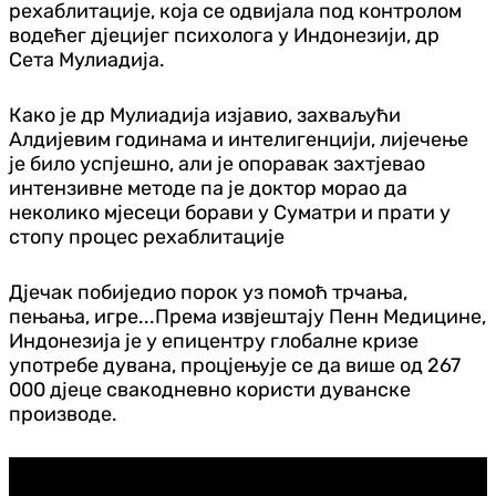
рехаблитације, која се одвијала под контролом
водећег дјецијег психолога у Индонезији, др
Сета Мулиадија.
Како је др Мулиадија изјавио, захваљући
Алдијевим годинама и интелигенцији, лијечење
је било успјешно, али је опоравак захтјевао
интензивне методе па је доктор морао да
неколико мјесеци борави у Суматри и прати у
стопу процес рехаблитације
Дјечак побиједио порок уз помоћ трчања,
пењања, игре...Према извјештају Пенн Медицине,
Индонезија је у епицентру глобалне кризе
употребе дувана, процјењује се да више од 267
000 дјеце свакодневно користи дуванске
производе.