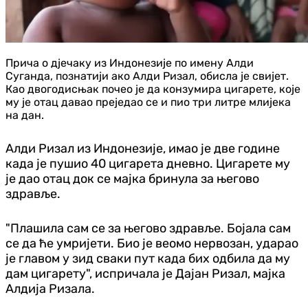
Прича о дjeчаку из Индонезије по имену Алди
Суганда, познатији ако Алди Ризал, обисла је свијет.
Као двогодисњак почео је да конзумира цигарете, које
му је отац давао преједао се и пио три литре млијека
на дан.
Алди Ризал из Индонезије, имао је две године
када је пушио 40 цигарета дневно. Цигарете му
је дао отац док се мајка бринула за његово
здравље.
"Плашила сам се за његово здравље. Бојала сам
се да ће умријети. Био је веомо нервозан, ударао
је главом у зид сваки пут када бих одбила да му
дам цигарету", испричала је Дајан Ризал, мајка
Алдија Ризала.