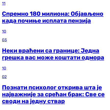
11
Спремно 180 милиона: Објављено
када почиње исплата пензија
10
03
Неки враћени са границе: Једна
грешка вас може коштати одмора
10
02
Познати психолог открива шта је
најважније за срећан брак: Све се
своди на једну ствар