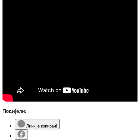
Подијели:
Линк је копиран!