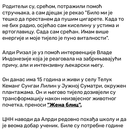
Родитељи су, срећом, потражили помоћ
стручњака, а сам дјецак је рекао "Било ми је
тешко да престанем да пушим цигарете. Када то
не бих радио, осјећао сам киселину у устима и
вртоглавицу. Сада сам срећан. Имам више
енергије и моје тијело је пуно виталности".
Алди Ризал је уз помоћ интервенције Владе
Индонезије која је реаговала на забрињавајући
причу, али и интензивну љекарски његу.
Он данас има 15 година и живи у селу Телук
Кеманг Сунгаи Лилин у Јужној Суматри, окружен
плантажама. Он и његово тијело дозивјели су
трансформацију након неизвјесног животног
почетка, преноси
"Жена блиц".
ЦНН наводи да Алрди редовно похађа школу и да
је веома добар ученик. Биле су потребне године