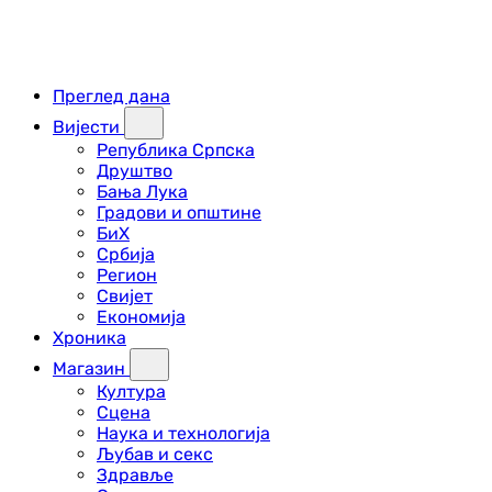
Преглед дана
Вијести
Република Српска
Друштво
Бања Лука
Градови и општине
БиХ
Србија
Регион
Свијет
Економија
Хроника
Магазин
Култура
Сцена
Наука и технологија
Љубав и секс
Здравље