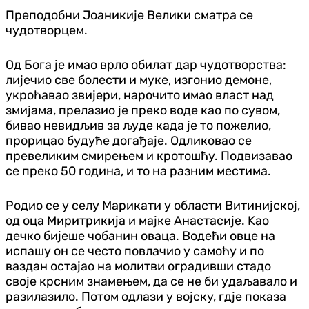
Преподобни Јоаникије Велики сматра се
чудотворцем.
Од Бога је имао врло обилат дар чудотворства:
лијечио све болести и муке, изгонио демоне,
укроћавао звијери, нарочито имао власт над
змијама, прелазио је преко воде као по сувом,
бивао невидљив за људе када је то пожелио,
прорицао будуће догађаје. Одликовао се
превеликим смирењем и кротошћу. Подвизавао
се преко 50 година, и то на разним местима.
Родио се у селу Марикати у области Витинијској,
од оца Миритрикија и мајке Анастасије. Kао
дечко бијеше чобанин оваца. Водећи овце на
испашу он се често повлачио у самоћу и по
ваздан остајао на молитви оградивши стадо
своје крсним знамењем, да се не би удаљавало и
разилазило. Потом одлази у војску, гдје показа