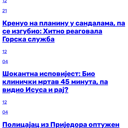
12
21
Кренуо на планину у сандалама, па
се изгубио: Хитно реаговала
Горска служба
12
04
Шокантна исповијест: Био
клинички мртав 45 минута, па
видио Исуса и рај?
12
04
Полицајац из Приједора оптужен