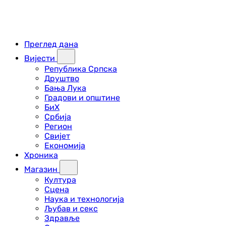
Преглед дана
Вијести
Република Српска
Друштво
Бања Лука
Градови и општине
БиХ
Србија
Регион
Свијет
Економија
Хроника
Магазин
Култура
Сцена
Наука и технологија
Љубав и секс
Здравље