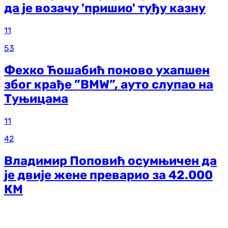
да је возачу 'пришио' туђу казну
11
53
Фехко Ћошабић поново ухапшен
због крађе ”BMW”, ауто слупао на
Туњицама
11
42
Владимир Поповић осумњичен да
је двије жене преварио за 42.000
КМ