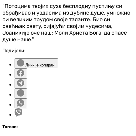
"Потоцима твојих суза бесплодну пустињу си
обрађивао и уздасима из дубине душе, умножио
си великим трудом своје таланте. Био си
свећњак свету, сијајући својим чудесима,
Јоаникије оче наш: Моли Христа Бога, да спасе
душе наше."
Подијели:
Линк је копиран!
Таг
ови
: