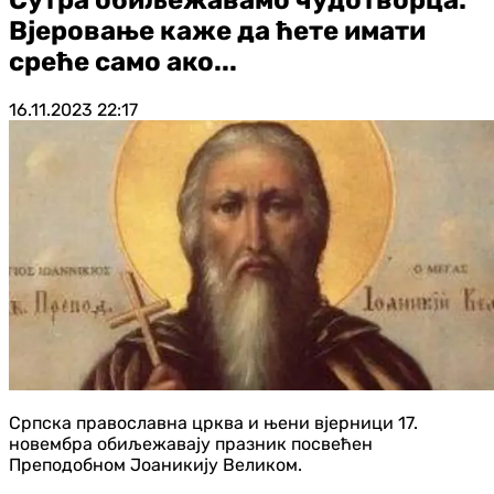
Вјеровање каже да ћете имати
среће само ако...
16.11.2023
22:17
Српска православна црква и њени вјерници 17.
новембра обиљежавају празник посвећен
Преподобном Јоаникију Великом.