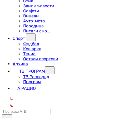
Стил
Занимљивости
Савјети
Вицеви
Ауто-мото
Породица
Питали смо...
Спорт
Фудбал
Кошарка
Тенис
Остали спортови
Архива
ТВ ПРОГРАМ
ТВ Распоред
Програм
А РАДИО
L