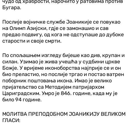
чудо од храбрости, нарочито у ратовима против
Бугара.
Послије војничке службе Јоаникије се повукао
на Олимп Азијски, гдје се замонашио и сав
предао подвигу, од кога не одступаше до дубоке
старости и своје смрти.
По спољашњем изгледу бијеше као див, крупан и
силан. Узимао је жива учешћа у судбини цркве
Божје. У вријеме иконоборства најприје се и он
био преластио, но послије тргао и постао ватрен
поборник поштовања икона. Имао је велико
пријатељство са Методијем патријархом
Цариградским. Умро је 846. године, када му је
било 94 године.
МОЛИТВА ПРЕПОДОБНОМ ЈОАНИKИЈУ ВЕЛИKОМ
ГЛАСИ: