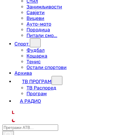
Стил
Занимљивости
Савјети
Вицеви
Ауто-мото
Породица
Питали смо...
Спорт
Фудбал
Кошарка
Тенис
Остали спортови
Архива
ТВ ПРОГРАМ
ТВ Распоред
Програм
А РАДИО
L