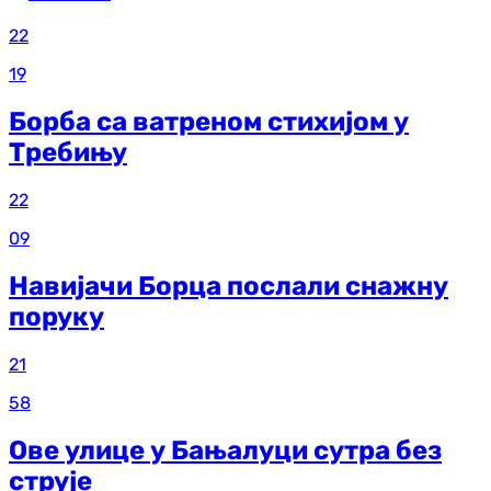
22
19
Борба са ватреном стихијом у
Требињу
22
09
Навијачи Борца послали снажну
поруку
21
58
Ове улице у Бањалуци сутра без
струје