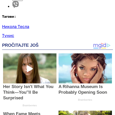
Таг
ови
:
Никола Тесла
Тунис