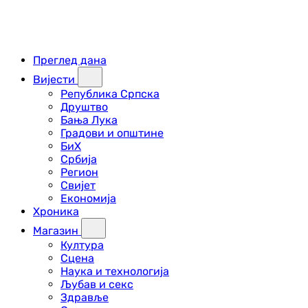
Преглед дана
Вијести
Република Српска
Друштво
Бања Лука
Градови и општине
БиХ
Србија
Регион
Свијет
Економија
Хроника
Магазин
Култура
Сцена
Наука и технологија
Љубав и секс
Здравље