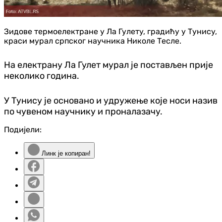
Зидове термоелектране у Ла Гулету, градићу у Тунису,
краси мурал српског научника Николе Тесле.
На електрану Ла Гулет мурал је постављен прије
неколико година.
У Тунису је основано и удружење које носи назив
по чувеном научнику и проналазачу.
Подијели:
Линк је копиран!