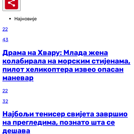
Најновије
22
43
Драма на Хвару: Млада жена
колабирала на морским стијенама,
пилот хеликоптера извео опасан
маневар
22
32
Најбољи тенисер свијета завршио
на прегледима, познато шта се
дешава