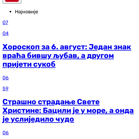
Најновије
07
04
Хороскоп за 6. август: Један знак
враћа бившу љубав, а другом
пријети сукоб
06
59
Страшно страдање Свете
Христине: Бацили је у море, а онда
је услиједило чудо
06