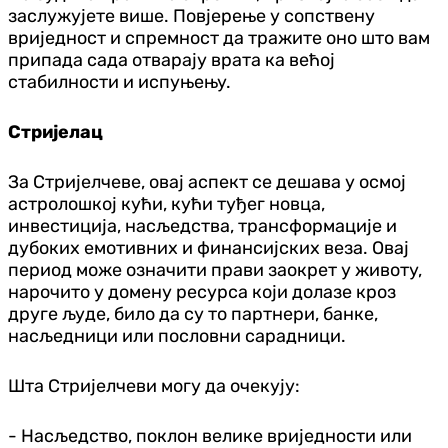
заслужујете више. Повјерење у сопствену
вриједност и спремност да тражите оно што вам
припада сада отварају врата ка већој
стабилности и испуњењу.
Стријелац
За Стријелчеве, овај аспект се дешава у осмој
астролошкој кући, кући туђег новца,
инвестиција, насљедства, трансформације и
дубоких емотивних и финансијских веза. Овај
период може означити прави заокрет у животу,
нарочито у домену ресурса који долазе кроз
друге људе, било да су то партнери, банке,
насљедници или пословни сарадници.
Шта Стријелчеви могу да очекују:
- Насљедство, поклон велике вриједности или