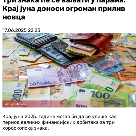
Крај јуна доноси огроман прилив
новца
17.06.2025
22:23
Крај јуна 2025. године могао би да се упише као
период великих финансијских добитака за три
хороскопска знака.