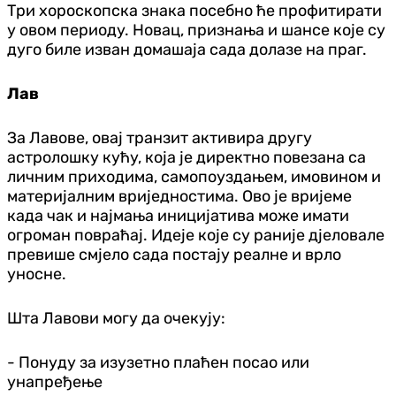
Три хороскопска знака посебно ће профитирати
у овом периоду. Новац, признања и шансе које су
дуго биле изван домашаја сада долазе на праг.
Лав
За Лавове, овај транзит активира другу
астролошку кућу, која је директно повезана са
личним приходима, самопоуздањем, имовином и
материјалним вриједностима. Ово је вријеме
када чак и најмања иницијатива може имати
огроман повраћај. Идеје које су раније дјеловале
превише смјело сада постају реалне и врло
уносне.
Шта Лавови могу да очекују:
- Понуду за изузетно плаћен посао или
унапређење