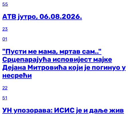
55
АТВ јутро, 06.08.2026.
23
01
"Пусти ме мама, мртав сам.."
Срцепарајућа исповијест мајке
Дејана Митровића који је погинуо у
несрећи
22
51
УН упозорава: ИСИС је и даље жив