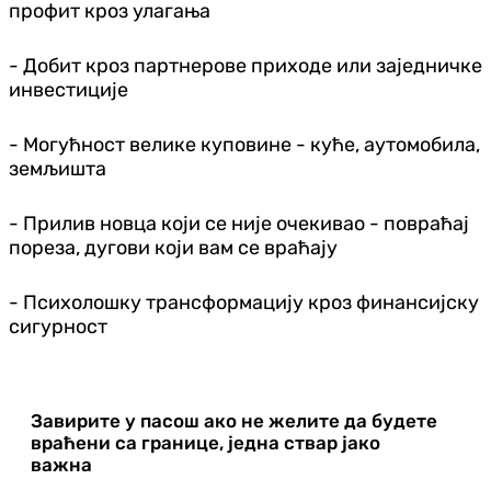
профит кроз улагања
- Добит кроз партнерове приходе или заједничке
инвестиције
- Могућност велике куповине - куће, аутомобила,
земљишта
- Прилив новца који се није очекивао - повраћај
пореза, дугови који вам се враћају
- Психолошку трансформацију кроз финансијску
сигурност
Завирите у пасош ако не желите да будете
враћени са границе, једна ствар јако
важна