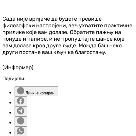
Сада није вријеме да будете превише
филозофски настројени, већ ухватите практичне
прилике које вам долазе. Обратите пажњу на
понуде и папире, и не пропуштајте шансе које
вам долазе кроз друге људе. Можда баш неко
други постане ваш кључ ка благостању.
(Информер)
Подијели:
Линк је копиран!