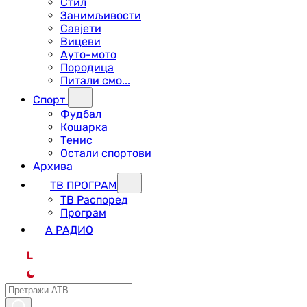
Стил
Занимљивости
Савјети
Вицеви
Ауто-мото
Породица
Питали смо...
Спорт
Фудбал
Кошарка
Тенис
Остали спортови
Архива
ТВ ПРОГРАМ
ТВ Распоред
Програм
А РАДИО
L