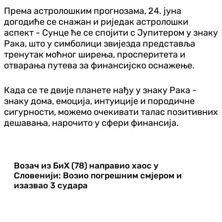
Према астролошким прогнозама, 24. јуна
догодиће се снажан и риједак астролошки
аспект - Сунце ће се спојити с Јупитером у знаку
Рака, што у симболици звијезда представља
тренутак моћног ширења, просперитета и
отварања путева за финансијско оснажење.
Када се те двије планете нађу у знаку Рака -
знаку дома, емоција, интуиције и породичне
сигурности, можемо очекивати талас позитивних
дешавања, нарочито у сфери финансија.
Возач из БиХ (78) направио хаос у
Словенији: Возио погрешним смјером и
изазвао 3 судара