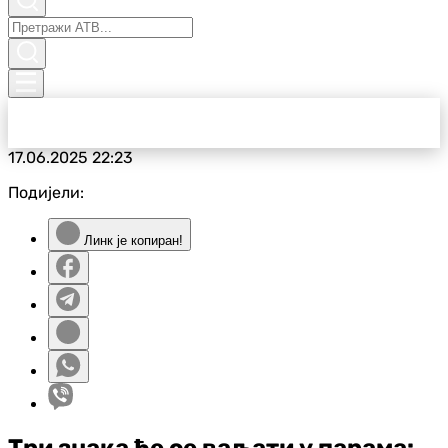
17.06.2025
22:23
Подијели:
Линк је копиран!
Три знака ће се ваљати у парама: