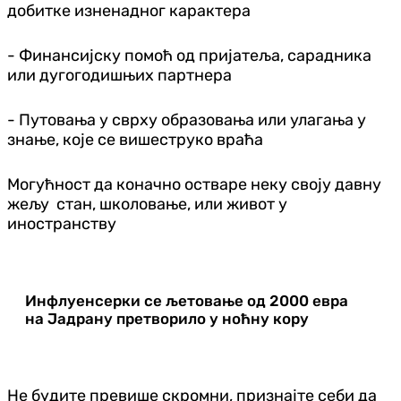
добитке изненадног карактера
- Финансијску помоћ од пријатеља, сарадника
или дугогодишњих партнера
- Путовања у сврху образовања или улагања у
знање, које се вишеструко враћа
Могућност да коначно остваре неку своју давну
жељу стан, школовање, или живот у
иностранству
Инфлуенсерки се љетовање од 2000 евра
на Јадрану претворило у ноћну кору
Не будите превише скромни, признајте себи да