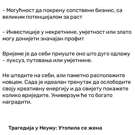
- Могућност да покрену сопствени бизнис, са
великим потенцијалом за раст
- Инвестиције у некретнине, умјетност или злато
могу донијети значајан профит
Вријеме је да себи приуште оно што дуго одлажу
- луксуз, путовања или умјетнине.
Не штедите на себи, али паметно располажите
новцем. Сада је идеалан тренутак да ослободите
своју креативну енергију и да свијету покажете
колико вриједите. Универзум ће то богато
наградити.
Трагедија у Неуму: Утопила се жена