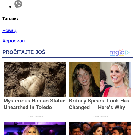
Таг
ови
:
новац
Хороскоп