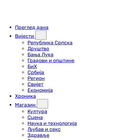
Преглед дана
Вијести
Република Српска
Друштво
Бања Лука
Градови и општине
БиХ
Србија
Регион
Свијет
Економија
Хроника
Магазин
Култура
Сцена
Наука и технологија
Љубав и секс
Здравље