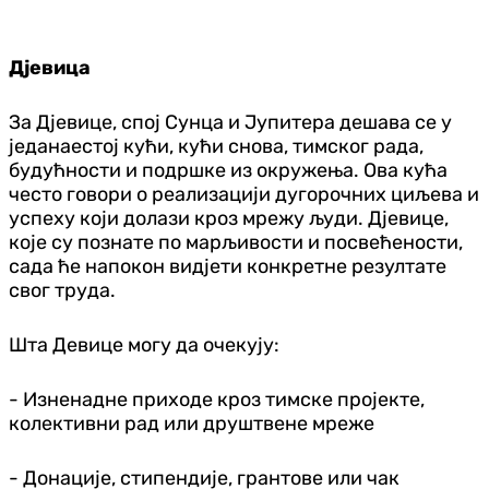
Дјевица
За Дјевице, спој Сунца и Јупитера дешава се у
једанаестој кући, кући снова, тимског рада,
будућности и подршке из окружења. Ова кућа
често говори о реализацији дугорочних циљева и
успеху који долази кроз мрежу људи. Дјевице,
које су познате по марљивости и посвећености,
сада ће напокон видјети конкретне резултате
свог труда.
Шта Девице могу да очекују:
- Изненадне приходе кроз тимске пројекте,
колективни рад или друштвене мреже
- Донације, стипендије, грантове или чак